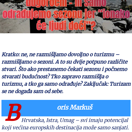
dugoročni – ili samo
odrađujemo sezonu jer “ionako
će ljudi doći”?
Kratko: ne, ne razmišljamo dovoljno o turizmu –
razmišljamo o sezoni. A to su dvije potpuno različite
stvari. Što ako prestanemo čekati sezonu i počnemo
stvarati budućnost? Tko zapravo razmišlja o
turizmu, a tko ga samo odrađuje? Zaključak: Turizam
se ne događa sam od sebe.
B
oris Markuš
Hrvatska, Istra, Umag – svi imaju potencijal
koji većina europskih destinacija može samo sanjati.