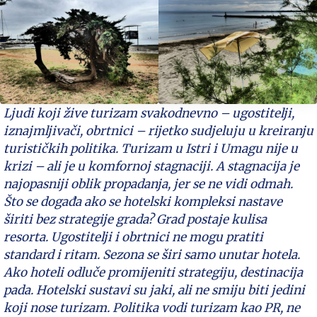
Ljudi koji žive turizam svakodnevno – ugostitelji,
iznajmljivači, obrtnici – rijetko sudjeluju u kreiranju
turističkih politika. Turizam u Istri i Umagu nije u
krizi – ali je u komfornoj stagnaciji. A stagnacija je
najopasniji oblik propadanja, jer se ne vidi odmah.
Što se događa ako se hotelski kompleksi nastave
širiti bez strategije grada? Grad postaje kulisa
resorta. Ugostitelji i obrtnici ne mogu pratiti
standard i ritam. Sezona se širi samo unutar hotela.
Ako hoteli odluče promijeniti strategiju, destinacija
pada. Hotelski sustavi su jaki, ali ne smiju biti jedini
koji nose turizam. Politika vodi turizam kao PR, ne