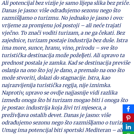
Ali potencijal bez vizije je samo lijepa slika bez priče.
Danas je jasno: više odrađujemo sezonu nego što
razmišljamo o turizmu. No jednako je jasno i ovo:
vrijeme za promjenu još postoji – ali neće trajati
vječno. To znači voditi turizam, a ne ga čekati. Bez
zajednice, turizam postaje industrija bez duše. Istra
ima more, sunce, hranu, vino, prirodu – sve što
turistička destinacija može poželjeti. Ali upravo ta
prednost postala je zamka. Kad se destinacija previše
oslanja na ono što joj je dano, a premalo na ono što
može stvoriti, dolazi do stagnacije. Istra, kao
najrazvijenija turistička regija, nije iznimka.
Naprotiv, upravo se ovdje najjasnije vidi razlika
između onoga što bi turizam mogao biti i onoga što
je postao: industrija koja živi tri mjeseca, a
preživljava ostalih devet. Danas je jasno: više
odrađujemo sezonu nego što razmišljamo o turizmu.
Umag ima potencijal biti sportski Mediteran – ali to