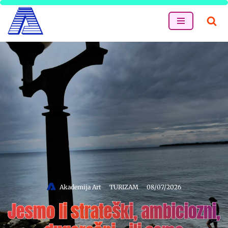
Skip
to
content
Akademija Art
TURIZAM
08/07/2026
Jesmo li strateški, ambiciozni,