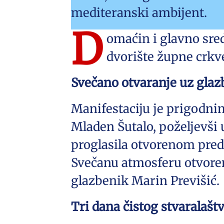
mediteranski ambijent.
D
omaćin i glavno sred
dvorište župne crkv
Svečano otvaranje uz glaz
Manifestaciju je prigodni
Mladen Šutalo, poželjevši
proglasila otvorenom pred
Svečanu atmosferu otvoren
glazbenik Marin Previšić.
Tri dana čistog stvaralašt