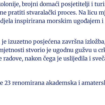
olonije, brojni domaći posjetitelji i tur
ine pratiti stvaralački proces. Na licu 
 djela inspirirana morskim ugođajem i
 je izuzetno posjećena završna izložba,
a umjetnosti stvorio je ugodnu gužvu u cr
 radove, nakon čega je uslijedila i sve
je 23 renomirana akademska i amaterska 