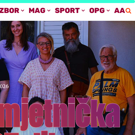
IZBOR
MAG
SPORT
OPG
AA
2026
umjetnička