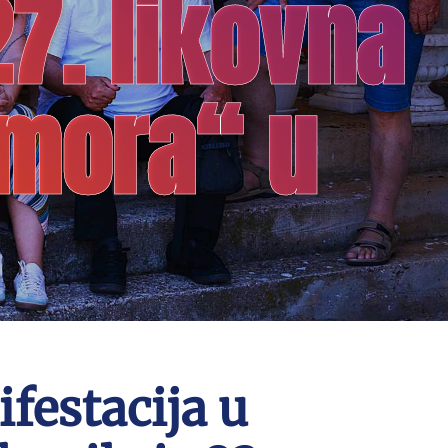
7. likovna
 mora“ u
festacija u