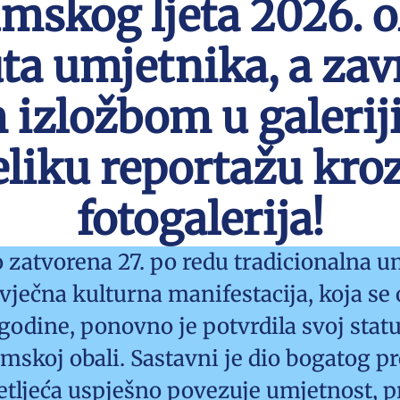
mskog ljeta 2026. ok
ta umjetnika, a zav
izložbom u galeriji
eliku reportažu kro
fotogalerija!
zatvorena 27. po redu tradicionalna u
ječna kulturna manifestacija, koja se 
. godine, ponovno je potvrdila svoj stat
mskoj obali. Sastavni je dio bogatog 
setljeća uspješno povezuje umjetnost, p