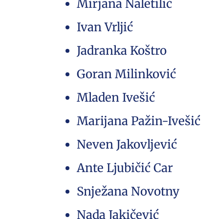
Mirjana Naletilić
Ivan Vrljić
Jadranka Koštro
Goran Milinković
Mladen Ivešić
Marijana Pažin-Ivešić
Neven Jakovljević
Ante Ljubičić Car
Snježana Novotny
Nada Jakičević