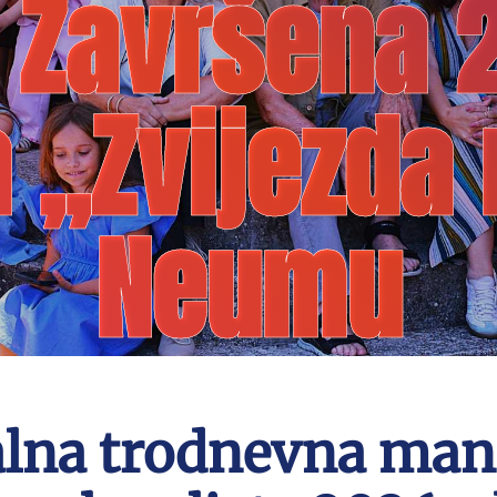
: Završena 2
a „Zvijezda
Neumu
lna trodnevna mani