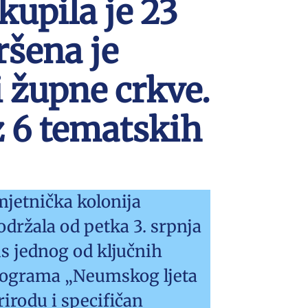
upila je 23
ršena je
 župne crkve.
z 6 tematskih
mjetnička kolonija
održala od petka 3. srpnja
us jednog od ključnih
programa „Neumskog ljeta
rirodu i specifičan