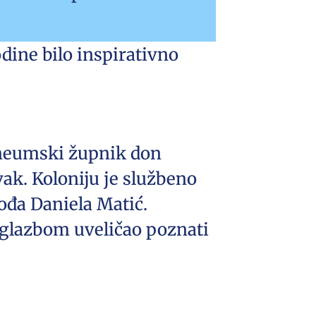
odine bilo inspirativno
, neumski župnik don
ak. Koloniju je službeno
ođa Daniela Matić.
 glazbom uveličao poznati