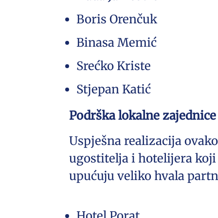
Boris Orenčuk
Binasa Memić
Srećko Kriste
Stjepan Katić
Podrška lokalne zajednice
Uspješna realizacija ovak
ugostitelja i hotelijera ko
upućuju veliko hvala part
Hotel Porat