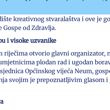
ište kreativnog stvaralaštva i ove je g
e Gospe od Zdravlja.
bu i visoke uzvanike
m riječima otvorio glavni organizator
 umjetnicima plodan rad i ugodan borav
sjednica Općinskog vijeća Neum, gosp
ja svojim je prepoznatljivim glasom i
va