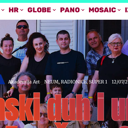
HR
GLOBE
PANO
MOSAIC
Akademija Art
NEUM
,
RADIONICE
,
SUPER 1
12/07/
ski duh i 