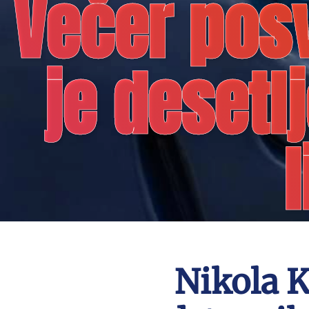
Večer pos
je desetl
l
Nikola K