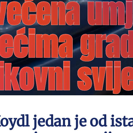
većena umje
jećima gradi
ikovni svij
oydl jedan je od ist