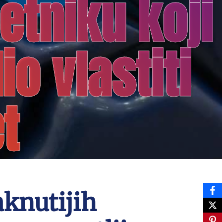
tniku koji
o vlastiti
et
aknutijih