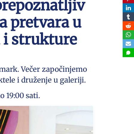
prepoznatljiv
a pretvara u
 i strukture
Artmark. Večer započinjemo
ele i druženje u galeriji.
 19:00 sati.