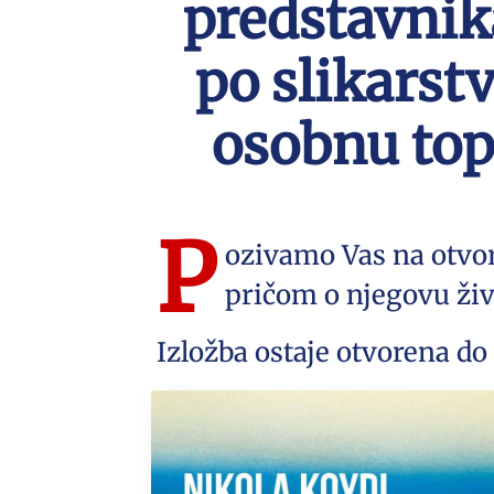
predstavnika
po slikarst
osobnu topo
P
ozivamo Vas na otvore
pričom o njegovu živo
Izložba ostaje otvorena do