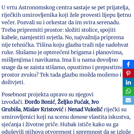
U vrtu Astronomskog centra sastaje se pet prijatelja,
riječkih umirovljenika koji žele provesti lijepu ljetnu
večer. Pozvali su i orkestar da im svira serenadu.
Treba pripremiti prostor: složiti stolice, spojiti
kabele, namjestiti svjetla. No, najvažnija priprema
nije tehnička. Tišina koju glazba traži nije nadohvat
ruke. Slušamo je opterećeni brigama i planovima,
mišljenjima i navikama. Ima li u nama dovoljno
snage da se zaista stišamo, opustimo i prepustimo
prostor zvuku? Tek tada glazbu možda možemo i
doživjeti.
Posebnost projekta upravo su njegovi
izvođači.
Đorđo Bonić
,
Željko Fućak
,
Ivo
Grubiša
,
Mislav Kristović
i
Nenad Vukelić
riječki su
umirovljenici koji na scenu donose vlastita iskustva,
sjećanja i životne priče. Hubak ističe kako su ga
oduševili njihova otvorenost i spremnost da se izlože