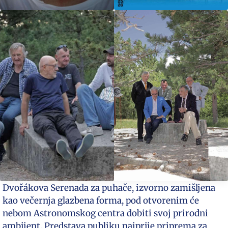
Dvořákova Serenada za puhače, izvorno zamišljena
kao večernja glazbena forma, pod otvorenim će
nebom Astronomskog centra dobiti svoj prirodni
ambijent. Predstava publiku najprije priprema za