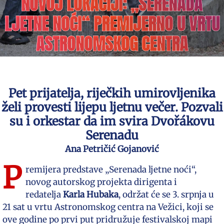
NOVOJ LOKACIJI: „SERENADA
LJETNE NOĆI“ PREMIJERNO U VRTU
ASTRONOMSKOG CENTRA
Pet prijatelja, riječkih umirovljenika
želi provesti lijepu ljetnu večer. Pozvali
su i orkestar da im svira Dvořákovu
Serenadu
Ana Petričić Gojanović
P
remijera predstave „Serenada ljetne noći“,
novog autorskog projekta dirigenta i
redatelja
Karla Hubaka
, održat će se 3. srpnja u
21 sat u vrtu Astronomskog centra na Vežici, koji se
ove godine po prvi put pridružuje festivalskoj mapi