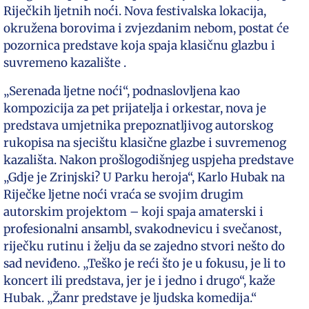
Riječkih ljetnih noći. Nova festivalska lokacija,
okružena borovima i zvjezdanim nebom, postat će
pozornica predstave koja spaja klasičnu glazbu i
suvremeno kazalište .
„Serenada ljetne noći“, podnaslovljena kao
kompozicija za pet prijatelja i orkestar, nova je
predstava umjetnika prepoznatljivog autorskog
rukopisa na sjecištu klasične glazbe i suvremenog
kazališta. Nakon prošlogodišnjeg uspjeha predstave
„Gdje je Zrinjski? U Parku heroja“, Karlo Hubak na
Riječke ljetne noći vraća se svojim drugim
autorskim projektom – koji spaja amaterski i
profesionalni ansambl, svakodnevicu i svečanost,
riječku rutinu i želju da se zajedno stvori nešto do
sad neviđeno. „Teško je reći što je u fokusu, je li to
koncert ili predstava, jer je i jedno i drugo“, kaže
Hubak. „Žanr predstave je ljudska komedija.“