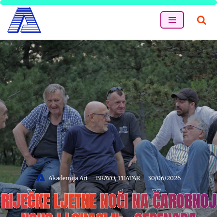
Skip
to
content
Akademija Art
BRAVO
,
TEATAR
30/06/2026
RIJEČKE LJETNE NOĆI NA ČAROBNOJ