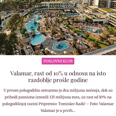
POSLOVNI KLUB
Valamar, rast od 10% u odnosu na isto
razdoblje prošle godine
U prvom polugodištu ostvareno je dva milijuna noćenja, dok su
prihodi pansiona iznosili 125 milijuna eura, uz rast od 10% na
polugodišnjoj razini Pripremio: Tomislav Radić – Foto: Valamar
Valamar je u prvih…