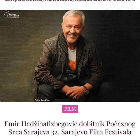
FILM
Emir Hadžihafizbegović dobitnik Počasnog
Srca Sarajeva 32. Sarajevo Film Festivala