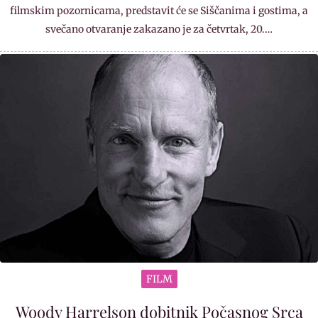
filmskim pozornicama, predstavit će se Siščanima i gostima, a
svečano otvaranje zakazano je za četvrtak, 20.…
FILM
Woody Harrelson dobitnik Počasnog Srca