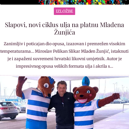
IZLOŽBE
Slapovi, novi ciklus ulja na platnu Mladena
Žunjića
Zanimljiv i poticajan dio opusa, izazovan i premrežen visokim
temperaturama… Miroslav Pelikan Slikar Mladen Žunjić, istaknuti
je i zapaženi suvremeni hrvatski likovni umjetnik. Autor je
impresivnog opusa velikih formata ulja i akrila s…