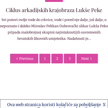
Ciklus arkadijskih krajobraza Lukše Peke
Svi putovi ovdje vode do crkvice, vode i pored nje dalje, još dalje, u
nepoznato i daleko Miroslav Pelikan Dubrovački slikar Lukša Peko
pripada malobrojnoj skupini najistaknutijih suvremenih
hrvatskih likovnih umjetnika. Nadahnuti je…
Previous
1
2
3
Next
Ova web stranica koristi kolačiće za poboljšanje
X
Kontakt e-mail: akademija.art@gmail.com •