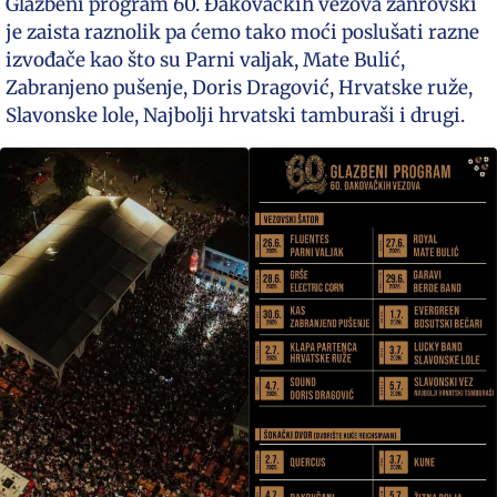
Glazbeni program 60. Đakovačkih vezova žanrovski
je zaista raznolik pa ćemo tako moći poslušati razne
izvođače kao što su Parni valjak, Mate Bulić,
Zabranjeno pušenje, Doris Dragović, Hrvatske ruže,
Slavonske lole, Najbolji hrvatski tamburaši i drugi.