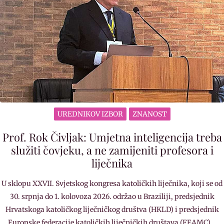
UREDNIKOV IZBOR
ZNANOST
Prof. Rok Čivljak: Umjetna inteligencija treba
služiti čovjeku, a ne zamijeniti profesora i
liječnika
U sklopu XXVII. Svjetskog kongresa katoličkih liječnika, koji se od
30. srpnja do 1. kolovoza 2026. održao u Braziliji, predsjednik
Hrvatskoga katoličkog liječničkog društva (HKLD) i predsjednik
Europske federacije katoličkih liječničkih društava (FEAMC)…