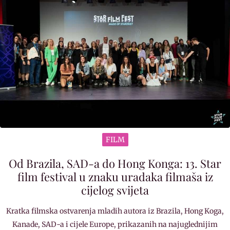
FILM
Od Brazila, SAD-a do Hong Konga: 13. Star
film festival u znaku uradaka filmaša iz
cijelog svijeta
Kratka filmska ostvarenja mladih autora iz Brazila, Hong Koga,
Kanade, SAD-a i cijele Europe, prikazanih na najuglednijim