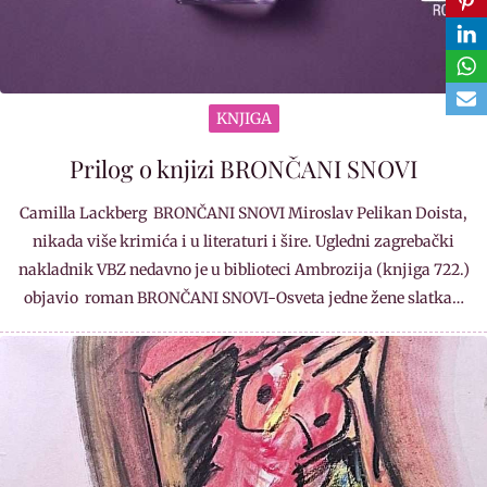
KNJIGA
Prilog o knjizi BRONČANI SNOVI
Camilla Lackberg BRONČANI SNOVI Miroslav Pelikan Doista,
nikada više krimića i u literaturi i šire. Ugledni zagrebački
nakladnik VBZ nedavno je u biblioteci Ambrozija (knjiga 722.)
objavio roman BRONČANI SNOVI-Osveta jedne žene slatka…