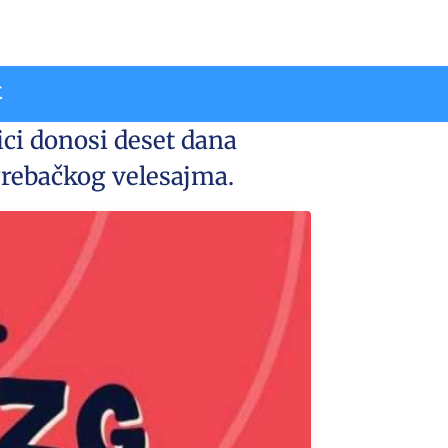
k
lici donosi deset dana
rebačkog velesajma.