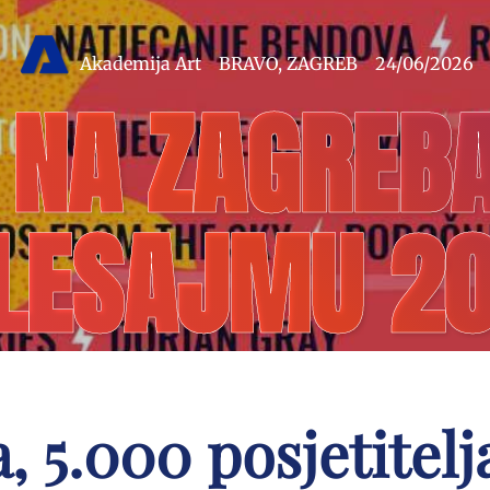
Akademija Art
BRAVO
,
ZAGREB
24/06/2026
 NA ZAGRE
LESAJMU 2
 5.000 posjetitelja