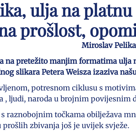
lika, ulja na platn
na prošlost, opomi
Miroslav Pelik
ka na pretežito manjim formatima ulja n
og slikara Petera Weisza izaziva naš
življenom, potresnom ciklusu s motivim
 , ljudi, naroda u brojnim povijesnim 
 s raznobojnim točkama obilježava mno
 prošlih zbivanja još je uvijek svježe.