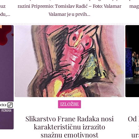
 uz
razini Pripremio: Tomislav Radić – Foto: Valamar
magi
odu,…
Valamar je u prvih…
IZLOŽBE
Slikarstvo Frane Radaka nosi
Od 
karakterističnu izrazito
snažnu emotivnost
ur