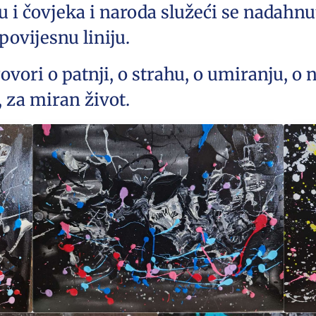
u i čovjeka i naroda služeći se nadah
ovijesnu liniju.
ovori o patnji, o strahu, o umiranju, o 
, za miran život.