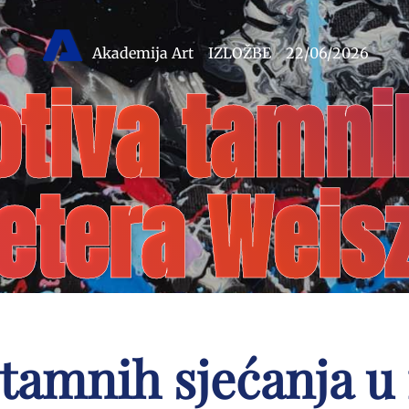
Akademija Art
IZLOŽBE
22/06/2026
tiva tamni
etera Weis
 tamnih sjećanja u