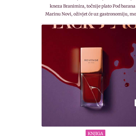
kneza Branimira, točnije plato Pod barana
Marinu Novi, oživjet će uz gastronomiju, m
KNJIGA