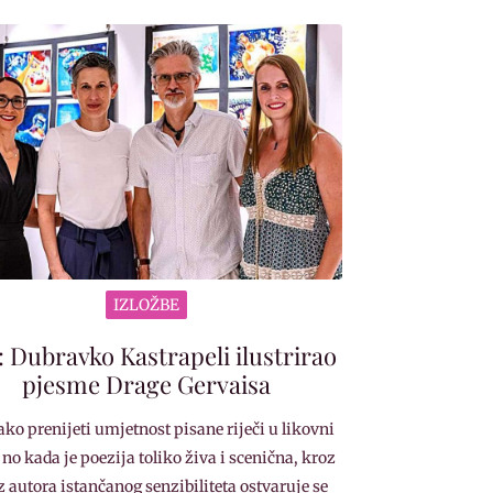
IZLOŽBE
: Dubravko Kastrapeli ilustrirao
pjesme Drage Gervaisa
lako prenijeti umjetnost pisane riječi u likovni
 no kada je poezija toliko živa i scenična, kroz
z autora istančanog senzibiliteta ostvaruje se