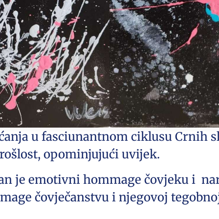
anja u fasciunantnom ciklusu Crnih sl
ošlost, opominjujući uvijek.
žan je emotivni hommage čovjeku i nar
mage čovječanstvu i njegovoj tegobnoj 