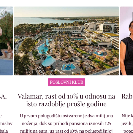
POSLOVNI KLUB
SA,
Valamar, rast od 10% u odnosu na
Rab
isto razdoblje prošle godine
e
U prvom polugodištu ostvareno je dva milijuna
Nije 
mislav
noćenja, dok su prihodi pansiona iznosili 125
jezik,
Obala
milijuna eura, uz rast od 10% na polugodišnjoj
pote