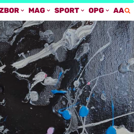
IZBOR
MAG
SPORT
OPG
AA