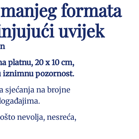
u manjeg formata
njujući uvijek
an
a platnu, 20 x 10 cm,
u iznimnu pozornost.
a sjećanja na brojne
događajima.
što nevolja, nesreća,