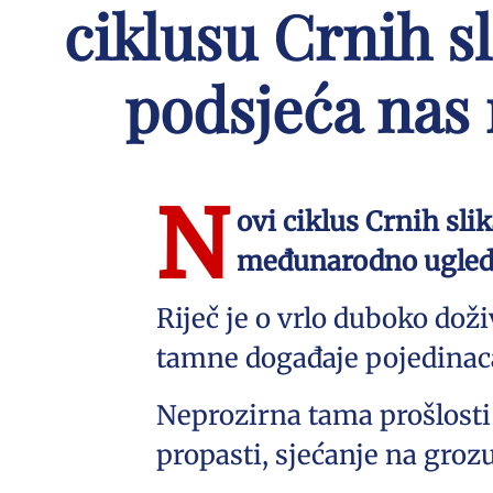
ciklusu Crnih s
podsjeća nas 
N
ovi ciklus Crnih sli
međunarodno ugledn
Riječ je o vrlo duboko do
tamne događaje pojedinaca
Neprozirna tama prošlosti
propasti, sjećanje na grozu