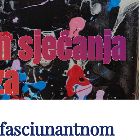
h sjećanja
za
 fasciunantnom