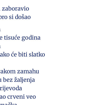
i zaboravio
bro si došao
n
e tisuće godina
a
ako će biti slatko
 svakom zamahu
 bez žaljenja
prijevoda
kao crveni veo