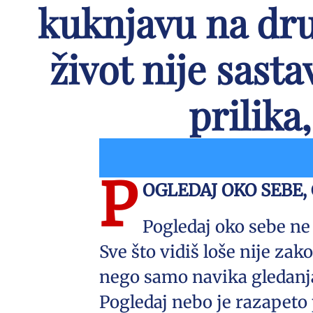
kuknjavu na dr
život nije sast
prilika
P
OGLEDAJ OKO SEBE,
Pogledaj oko sebe n
Sve što vidiš loše nije zak
nego samo navika gledanj
Pogledaj nebo je razapeto 