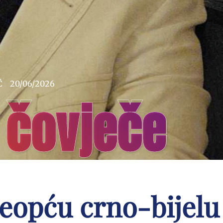
Ć
20/06/2026
 čovječe
veopću crno-bijelu