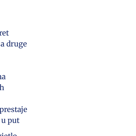
ret
za druge
na
ah
 prestaje
 u put