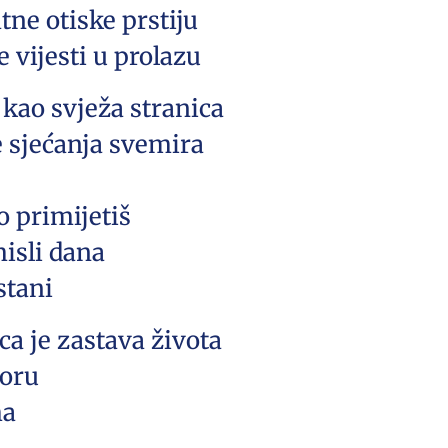
atne otiske prstiju
e vijesti u prolazu
kao svježa stranica
e sjećanja svemira
 primijetiš
misli dana
stani
ica je zastava života
moru
ma