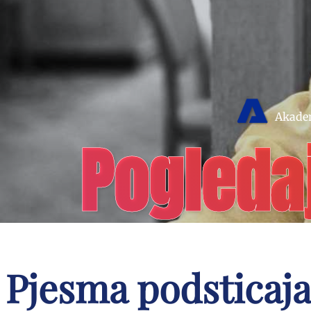
Akadem
Pogleda
Pjesma podsticaja