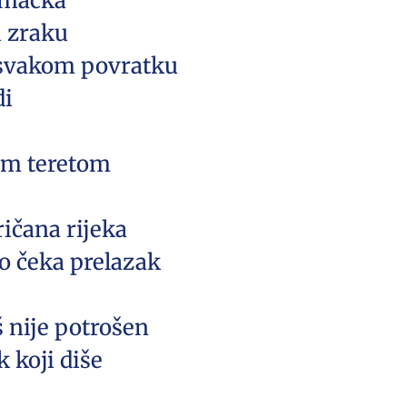
i mačka
u zraku
u svakom povratku
di
vim teretom
ičana rijeka
o čeka prelazak
oš nije potrošen
k koji diše