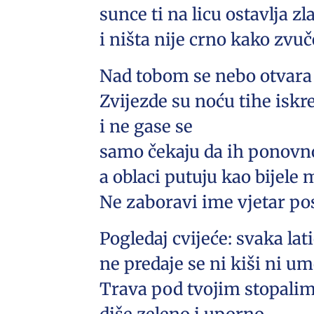
sunce ti na licu ostavlja zl
i ništa nije crno kako zvuč
Nad tobom se nebo otvara 
Zvijezde su noću tihe iskr
i ne gase se
samo čekaju da ih ponovno
a oblaci putuju kao bijele 
Ne zaboravi ime vjetar po
Pogledaj cvijeće: svaka lat
ne predaje se ni kiši ni u
Trava pod tvojim stopali