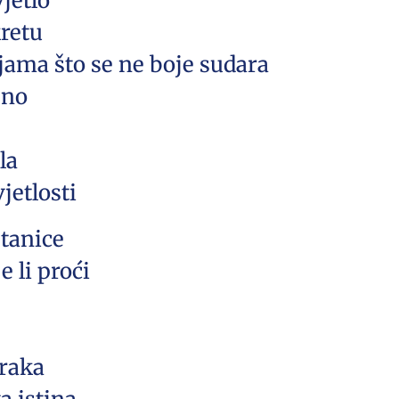
vjetlo
kretu
jama što se ne boje sudara
sno
la
jetlosti
stanice
e li proći
raka