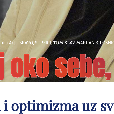
ija Art
BRAVO
,
SUPER 1
,
TOMISLAV MARIJAN BILOSNI
j oko sebe,
 i optimizma uz s