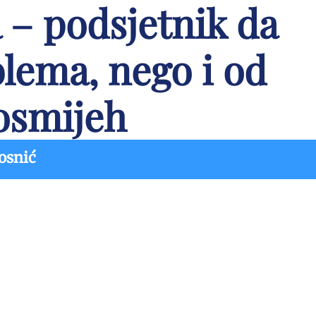
– podsjetnik da
blema, nego i od
 osmijeh
osnić