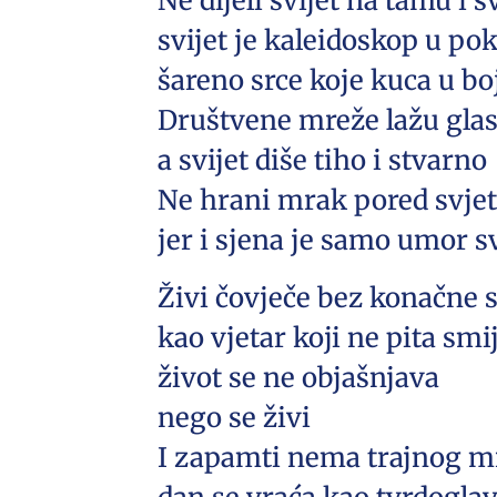
Ne dijeli svijet na tamu i s
svijet je kaleidoskop u po
šareno srce koje kuca u bo
Društvene mreže lažu gla
a svijet diše tiho i stvarno
Ne hrani mrak pored svjet
jer i sjena je samo umor sv
Živi čovječe bez konačne 
kao vjetar koji ne pita smij
život se ne objašnjava
nego se živi
I zapamti nema trajnog m