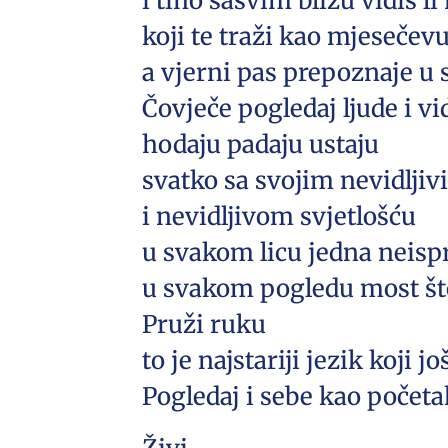
i tiho sasvim blizu vidiš l
koji te traži kao mjesečev
a vjerni pas prepoznaje 
Čovječe pogledaj ljude i vi
hodaju padaju ustaju
svatko sa svojim nevidlji
i nevidljivom svjetlošću
u svakom licu jedna neispr
u svakom pogledu most št
Pruži ruku
to je najstariji jezik koji j
Pogledaj i sebe kao početa