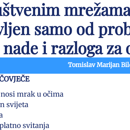
uštvenim mrežama 
avljen samo od pro
, nade i razloga za
Tomislav Marijan Bil
 ČOVJEČE
e nosi mrak u očima
on svijeta
a
platno svitanja