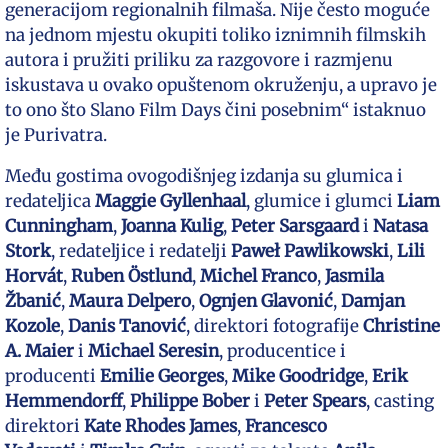
generacijom regionalnih filmaša. Nije često moguće
na jednom mjestu okupiti toliko iznimnih filmskih
autora i pružiti priliku za razgovore i razmjenu
iskustava u ovako opuštenom okruženju, a upravo je
to ono što Slano Film Days čini posebnim“ istaknuo
je Purivatra.
Među gostima ovogodišnjeg izdanja su glumica i
redateljica
Maggie Gyllenhaal
, glumice i glumci
Liam
Cunningham
,
Joanna Kulig
,
Peter Sarsgaard
i
Natasa
Stork
, redateljice i redatelji
Paweł Pawlikowski
,
Lili
Horvát
,
Ruben Östlund
,
Michel Franco
,
Jasmila
Žbanić
,
Maura Delpero
,
Ognjen Glavonić
,
Damjan
Kozole
,
Danis Tanović
, direktori fotografije
Christine
A. Maier
i
Michael Seresin
, producentice i
producenti
Emilie Georges
,
Mike Goodridge
,
Erik
Hemmendorff
,
Philippe Bober
i
Peter Spears
, casting
direktori
Kate Rhodes James
,
Francesco