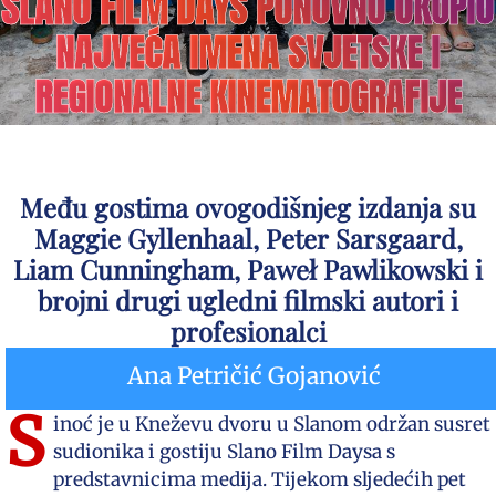
SLANO FILM DAYS PONOVNO OKUPIO
NAJVEĆA IMENA SVJETSKE I
REGIONALNE KINEMATOGRAFIJE
Među gostima ovogodišnjeg izdanja su
Maggie Gyllenhaal, Peter Sarsgaard,
Liam Cunningham, Paweł Pawlikowski i
brojni drugi ugledni filmski autori i
profesionalci
Ana Petričić Gojanović
S
inoć je u Kneževu dvoru u Slanom održan susret
sudionika i gostiju Slano Film Daysa s
predstavnicima medija. Tijekom sljedećih pet