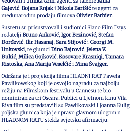
Vedovati
i
Timka Grin
, agenti za talente
Anila
Gajević
,
Bojana Rnjak
i
Nikola Barišić
te agent za
međunarodnu prodaju filmova
Olivier Barbier
.
Susretu su prisustvovali i sudionici Slano Film Days
redatelji
Bruno Anković
,
Igor Bezinović
,
Stefan
Đorđević
,
Ilir Hasanaj
,
Sara Stijović
i
Georgi M.
Unkovski
, te glumci
Dino Bajrović
,
Jelena V.
Đukić
,
Milica Gojković
,
Kosovare Krasniqi
,
Tamara
Ristoska
,
Ana Marija Veselčić
i
Mina Švajger
.
Održana je i projekcija filma HLADNI RAT Paweła
Pawlikowskog koji je osvojio nagradu za najbolju
režiju na Filmskom festivalu u Cannesu te bio
nominiran za tri Oscara. Publici u Ljetnom kinu Vila
Riva film su predstavili su Pawlikowski i Joanna Kulig
poljska glumica koja je upravo glavnom ulogom u
HLADNOM RATU stekla svjetsku afirmaciju.