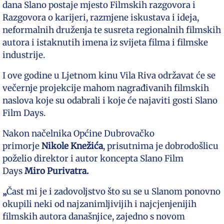
dana Slano postaje mjesto Filmskih razgovora i
Razgovora o karijeri, razmjene iskustava i ideja,
neformalnih druženja te susreta regionalnih filmskih
autora i istaknutih imena iz svijeta filma i filmske
industrije.
I ove godine u Ljetnom kinu Vila Riva održavat će se
večernje projekcije mahom nagrađivanih filmskih
naslova koje su odabrali i koje će najaviti gosti Slano
Film Days.
Nakon načelnika Općine Dubrovačko
primorje
Nikole Knežića
, prisutnima je dobrodošlicu
poželio direktor i autor koncepta Slano Film
Days
Miro Purivatra.
„
Čast mi je i zadovoljstvo što su se u Slanom ponovno
okupili neki od najzanimljivijih i najcjenjenijih
filmskih autora današnjice, zajedno s novom