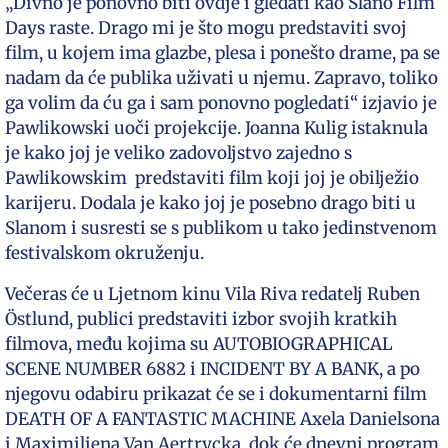
„Divno je ponovno biti ovdje i gledati kao Slano Film
Days raste. Drago mi je što mogu predstaviti svoj
film, u kojem ima glazbe, plesa i ponešto drame, pa se
nadam da će publika uživati u njemu. Zapravo, toliko
ga volim da ću ga i sam ponovno pogledati“ izjavio je
Pawlikowski uoči projekcije. Joanna Kulig istaknula
je kako joj je veliko zadovoljstvo zajedno s
Pawlikowskim predstaviti film koji joj je obilježio
karijeru. Dodala je kako joj je posebno drago biti u
Slanom i susresti se s publikom u tako jedinstvenom
festivalskom okruženju.
Večeras će u Ljetnom kinu Vila Riva redatelj Ruben
Östlund, publici predstaviti izbor svojih kratkih
filmova, među kojima su AUTOBIOGRAPHICAL
SCENE NUMBER 6882 i INCIDENT BY A BANK, a po
njegovu odabiru prikazat će se i dokumentarni film
DEATH OF A FANTASTIC MACHINE Axela Danielsona
i Maximiliena Van Aertrycka, dok će dnevni program