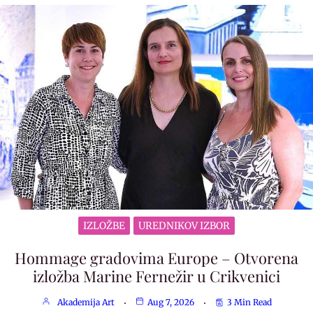
IZLOŽBE
UREDNIKOV IZBOR
Hommage gradovima Europe – Otvorena
izložba Marine Fernežir u Crikvenici
Akademija Art
Aug 7, 2026
3 Min Read