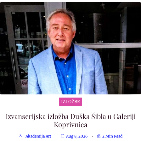
IZLOŽBE
Izvanserijska izložba Duška Šibla u Galeriji
Koprivnica
Akademija Art
Aug 8, 2026
2 Min Read