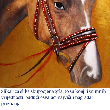
Slikarica slika skupocjena grla, to su konji iznimnih
vrijednosti, budući osvajači najviših nagrada i
priznanja.