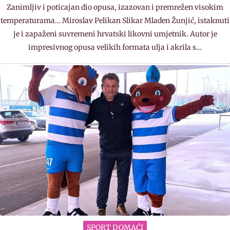
Zanimljiv i poticajan dio opusa, izazovan i premrežen visokim
temperaturama… Miroslav Pelikan Slikar Mladen Žunjić, istaknuti
je i zapaženi suvremeni hrvatski likovni umjetnik. Autor je
impresivnog opusa velikih formata ulja i akrila s…
SPORT DOMAĆI