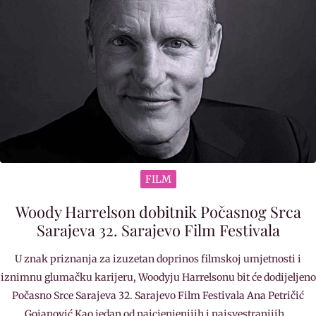
FILM
Woody Harrelson dobitnik Počasnog Srca
Sarajeva 32. Sarajevo Film Festivala
U znak priznanja za izuzetan doprinos filmskoj umjetnosti i
iznimnu glumačku karijeru, Woodyju Harrelsonu bit će dodijeljeno
Počasno Srce Sarajeva 32. Sarajevo Film Festivala Ana Petričić
Gojanović Kao jedan od najcjenjenijih i najsvestranijih…