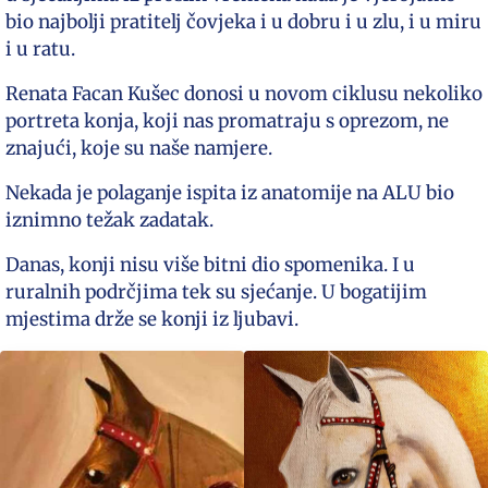
bio najbolji pratitelj čovjeka i u dobru i u zlu, i u miru
i u ratu.
Renata Facan Kušec donosi u novom ciklusu nekoliko
portreta konja, koji nas promatraju s oprezom, ne
znajući, koje su naše namjere.
Nekada je polaganje ispita iz anatomije na ALU bio
iznimno težak zadatak.
Danas, konji nisu više bitni dio spomenika. I u
ruralnih podrčjima tek su sjećanje. U bogatijim
mjestima drže se konji iz ljubavi.