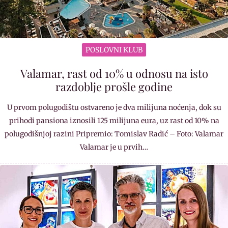
POSLOVNI KLUB
Valamar, rast od 10% u odnosu na isto
razdoblje prošle godine
U prvom polugodištu ostvareno je dva milijuna noćenja, dok su
prihodi pansiona iznosili 125 milijuna eura, uz rast od 10% na
polugodišnjoj razini Pripremio: Tomislav Radić – Foto: Valamar
Valamar je u prvih…