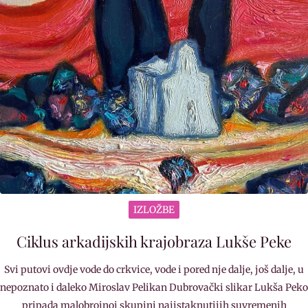
IZLOŽBE
Ciklus arkadijskih krajobraza Lukše Peke
Svi putovi ovdje vode do crkvice, vode i pored nje dalje, još dalje, u
nepoznato i daleko Miroslav Pelikan Dubrovački slikar Lukša Peko
pripada malobrojnoj skupini najistaknutijih suvremenih