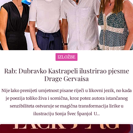
IZLOŽBE
Rab: Dubravko Kastrapeli ilustrirao pjesme
Drage Gervaisa
Nije lako prenijeti umjetnost pisane riječi u likovni jezik, no kada
je poezija toliko živa i scenična, kroz potez autora istančanog
senzibiliteta ostvaruje se magična transformacija lirike u
ilustraciju Sonja Švec Španjol U…