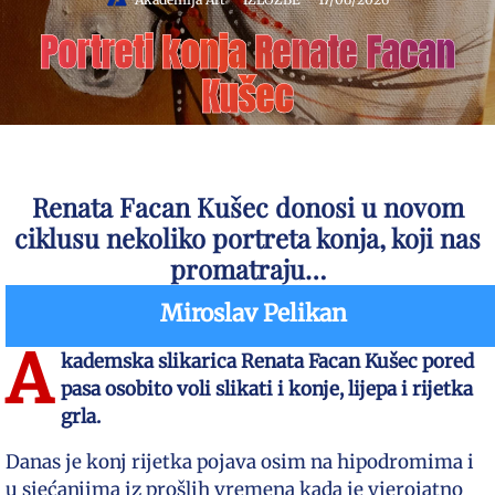
Portreti konja Renate Facan
Kušec
Renata Facan Kušec donosi u novom
ciklusu nekoliko portreta konja, koji nas
promatraju…
Miroslav Pelikan
A
kademska slikarica Renata Facan Kušec pored
pasa osobito voli slikati i konje, lijepa i rijetka
grla.
Danas je konj rijetka pojava osim na hipodromima i
u sjećanjima iz prošlih vremena kada je vjerojatno