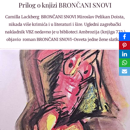
Prilog o knjizi BRONČANI SNOVI
Camilla Lackberg BRONČANI SNOVI Miroslav Pelikan Doista,
nikada više krimića i u literaturi i šire. Ugledni zagrebački
nakladnik VBZ nedavno je u biblioteci Ambrozija (knjiga 722.)
objavio roman BRONČANI SNOVI-Osveta jedne žene slatka…