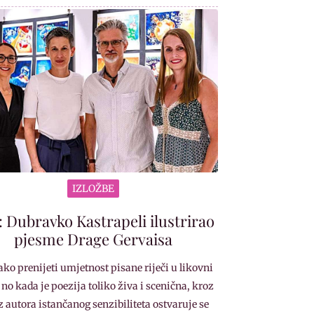
IZLOŽBE
: Dubravko Kastrapeli ilustrirao
pjesme Drage Gervaisa
lako prenijeti umjetnost pisane riječi u likovni
 no kada je poezija toliko živa i scenična, kroz
z autora istančanog senzibiliteta ostvaruje se