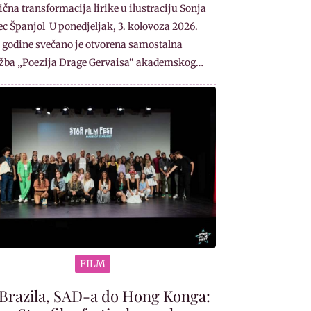
čna transformacija lirike u ilustraciju Sonja
ec Španjol U ponedjeljak, 3. kolovoza 2026.
godine svečano je otvorena samostalna
ožba „Poezija Drage Gervaisa“ akademskog…
FILM
Brazila, SAD-a do Hong Konga: