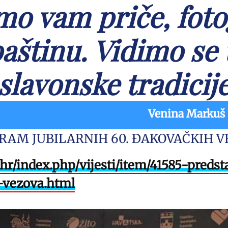
mo vam priče, fotog
baštinu. Vidimo se
slavonske tradicij
Venina Markuš
RAM JUBILARNIH 60. ĐAKOVAČKIH V
hr/index.php/vijesti/item/41585-preds
-vezova.html