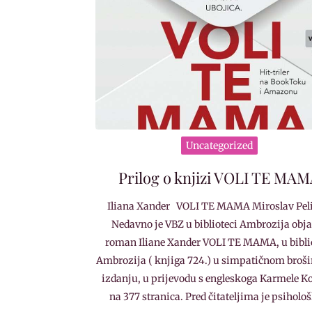
Uncategorized
Prilog o knjizi VOLI TE MA
Iliana Xander VOLI TE MAMA Miroslav Pel
Nedavno je VBZ u biblioteci Ambrozija obj
roman Iliane Xander VOLI TE MAMA, u bibli
Ambrozija ( knjiga 724.) u simpatičnom broš
izdanju, u prijevodu s engleskoga Karmele Ko
na 377 stranica. Pred čitateljima je psiholo