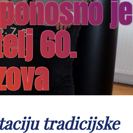
 ponosno je
elj 60.
zova
aciju tradicijske