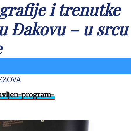
rafije i trenutke
 u Đakovu – u srcu
e
EZOVA
tavljen-program-