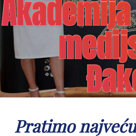
Akademija 
medijs
Đak
Pratimo najveću 