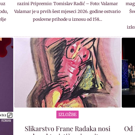
 uz
razini Pripremio: Tomislav Radić – Foto: Valamar
magi
odu,
Valamar je u prvih šest mjeseci 2026. godine ostvario
Šv
lje
poslovne prihode u iznosu od 158…
…
izl
IZLOŽBE
Slikarstvo Frane Radaka nosi
Od 