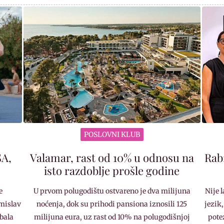
POSLOVNI KLUB
SA,
Valamar, rast od 10% u odnosu na
Rab
isto razdoblje prošle godine
e
U prvom polugodištu ostvareno je dva milijuna
Nije 
mislav
noćenja, dok su prihodi pansiona iznosili 125
jezik,
Obala
milijuna eura, uz rast od 10% na polugodišnjoj
pote