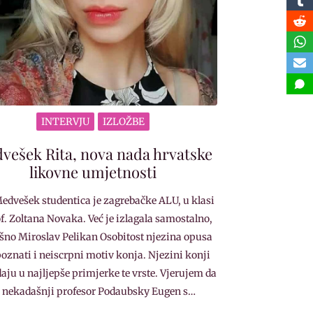
INTERVJU
IZLOŽBE
vešek Rita, nova nada hrvatske
likovne umjetnosti
Medvešek studentica je zagrebačke ALU, u klasi
of. Zoltana Novaka. Već je izlagala samostalno,
šno Miroslav Pelikan Osobitost njezina opusa
poznati i neiscrpni motiv konja. Njezini konji
aju u najljepše primjerke te vrste. Vjerujem da
i nekadašnji profesor Podaubsky Eugen s…