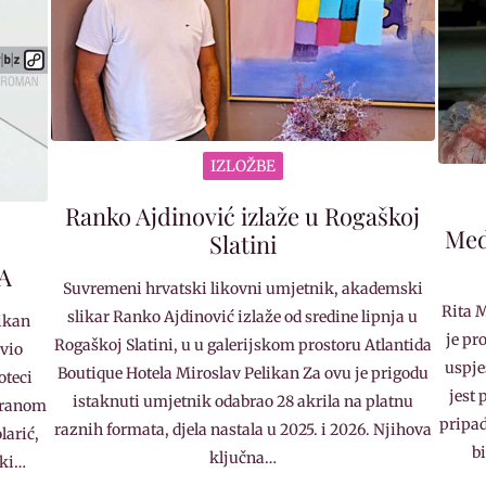
IZLOŽBE
Ranko Ajdinović izlaže u Rogaškoj
Med
Slatini
MA
Suvremeni hrvatski likovni umjetnik, akademski
Rita 
slikar Ranko Ajdinović izlaže od sredine lipnja u
ikan
je pr
Rogaškoj Slatini, u u galerijskom prostoru Atlantida
avio
uspje
Boutique Hotela Miroslav Pelikan Za ovu je prigodu
oteci
jest 
istaknuti umjetnik odabrao 28 akrila na platnu
iranom
pripad
raznih formata, djela nastala u 2025. i 2026. Njihova
larić,
b
ključna…
ški…