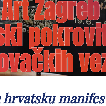
Art Zagreb
ki pokrovit
ovačkih ve
hrvatsku manifest