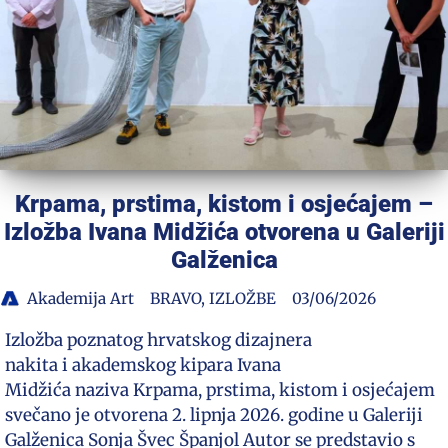
Krpama, prstima, kistom i osjećajem –
Izložba Ivana Midžića otvorena u Galeriji
Galženica
Akademija Art
BRAVO
,
IZLOŽBE
03/06/2026
Izložba poznatog hrvatskog dizajnera
nakita i akademskog kipara Ivana
Midžića naziva Krpama, prstima, kistom i osjećajem
svečano je otvorena 2. lipnja 2026. godine u Galeriji
Galženica Sonja Švec Španjol Autor se predstavio s