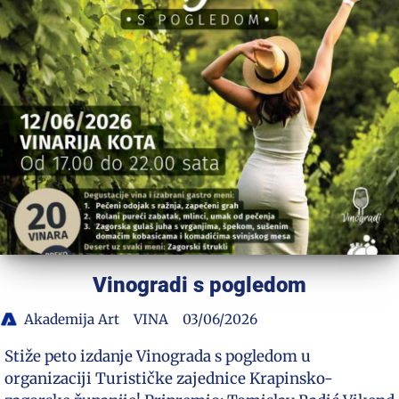
Vinogradi s pogledom
Akademija Art
VINA
03/06/2026
Stiže peto izdanje Vinograda s pogledom u
organizaciji Turističke zajednice Krapinsko-