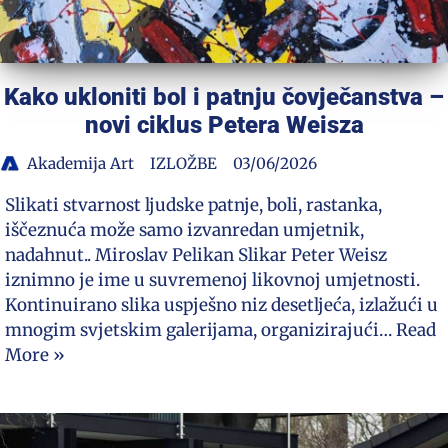
Kako ukloniti bol i patnju čovječanstva –
novi ciklus Petera Weisza
Akademija Art
IZLOŽBE
03/06/2026
Slikati stvarnost ljudske patnje, boli, rastanka,
iščeznuća može samo izvanredan umjetnik,
nadahnut.. Miroslav Pelikan Slikar Peter Weisz
iznimno je ime u suvremenoj likovnoj umjetnosti.
Kontinuirano slika uspješno niz desetljeća, izlažući u
mnogim svjetskim galerijama, organizirajući…
Read
More »