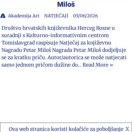
Miloš
Akademija Art
NATJEČAJI
03/06/2026
Društvo hrvatskih književnika Herceg Bosne u
suradnji s Kulturno-informativnim centrom
Tomislavgrad raspisuje Natječaj za književnu
Nagradu Petar Miloš Nagrada Petar Miloš dodjeljuje
se za kratku priču. Autor/autorica se može natjecati
samo jednom pričom dužine do…
Read More »
Ova web stranica koristi kolačiće za poboljšanje
X
Kontakt e-mail: akademija.art@gmail.com •