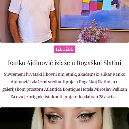
IZLOŽBE
Ranko Ajdinović izlaže u Rogaškoj Slatini
Suvremeni hrvatski likovni umjetnik, akademski slikar Ranko
Ajdinović izlaže od sredine lipnja u Rogaškoj Slatini, u u
galerijskom prostoru Atlantida Boutique Hotela Miroslav Pelikan
Za ovu je prigodu istaknuti umjetnik odabrao 28 akrila…