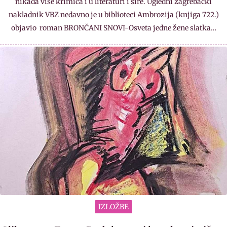
nikada više krimića i u literaturi i šire. Ugledni zagrebački
nakladnik VBZ nedavno je u biblioteci Ambrozija (knjiga 722.)
objavio roman BRONČANI SNOVI-Osveta jedne žene slatka…
IZLOŽBE