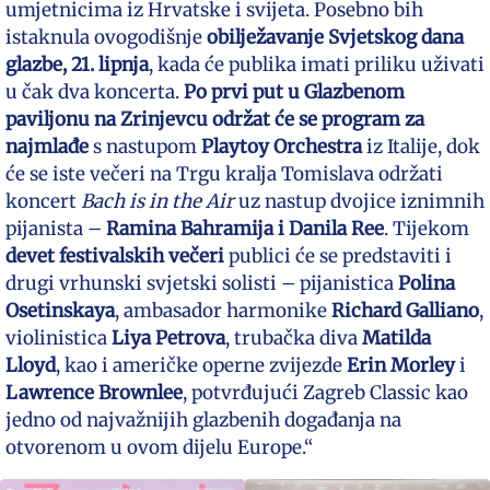
umjetnicima iz Hrvatske i svijeta. Posebno bih
istaknula ovogodišnje
obilježavanje
Svjetskog dana
glazbe, 21. lipnja
, kada će publika imati priliku uživati
u čak dva koncerta.
Po prvi put u Glazbenom
paviljonu na Zrinjevcu održat će se
program za
najmlađe
s nastupom
Playtoy Orchestra
iz Italije, dok
će se iste večeri na Trgu kralja Tomislava održati
koncert
Bach is in the Air
uz nastup dvojice iznimnih
pijanista –
Ramina Bahramija i Danila Ree
. Tijekom
devet festivalskih večeri
publici će se predstaviti i
drugi vrhunski svjetski solisti – pijanistica
Polina
Osetinskaya
, ambasador harmonike
Richard Galliano
,
violinistica
Liya Petrova
, trubačka diva
Matilda
Lloyd
, kao i američke operne zvijezde
Erin Morley
i
Lawrence
Brownlee
, potvrđujući Zagreb Classic kao
jedno od najvažnijih glazbenih događanja na
otvorenom u ovom dijelu Europe.“