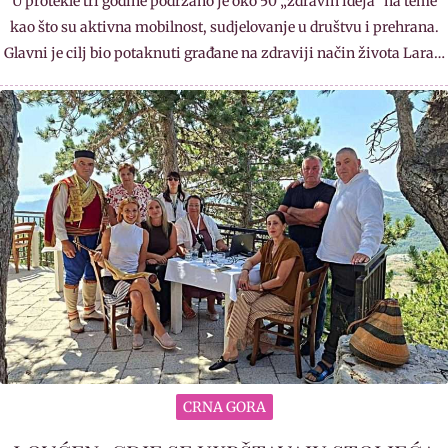
U protekle tri godine podržano je oko 50 „zdravih ideja“ na teme
kao što su aktivna mobilnost, sudjelovanje u društvu i prehrana.
Glavni je cilj bio potaknuti građane na zdraviji način života Lara…
CRNA GORA