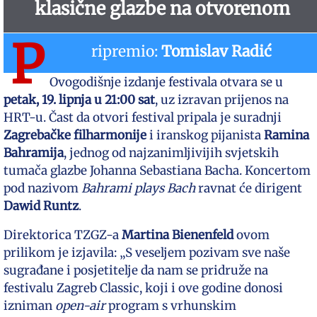
klasične glazbe na otvorenom
P
ripremio:
Tomislav Radić
Ovogodišnje izdanje festivala otvara se u
petak, 19. lipnja u 21:00 sat
, uz izravan prijenos na
HRT-u. Čast da otvori festival pripala je suradnji
Zagrebačke filharmonije
i iranskog pijanista
Ramina
Bahramija
, jednog od najzanimljivijih svjetskih
tumača glazbe Johanna Sebastiana Bacha. Koncertom
pod nazivom
Bahrami plays Bach
ravnat će dirigent
Dawid Runtz
.
Direktorica TZGZ-a
Martina Bienenfeld
ovom
prilikom je izjavila: „S veseljem pozivam sve naše
sugrađane i posjetitelje da nam se pridruže na
festivalu Zagreb Classic, koji i ove godine donosi
izniman
open-air
program s vrhunskim