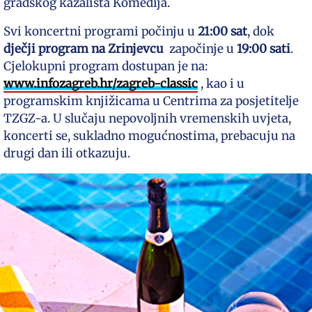
gradskog kazališta Komedija.
Svi koncertni programi počinju u
21:00 sat
, dok
dječji program na Zrinjevcu
započinje u
19:00 sati
.
Cjelokupni program dostupan je na:
www.infozagreb.hr/zagreb-classic
, kao i u
programskim knjižicama u Centrima za posjetitelje
TZGZ-a. U slučaju nepovoljnih vremenskih uvjeta,
koncerti se, sukladno mogućnostima, prebacuju na
drugi dan ili otkazuju.