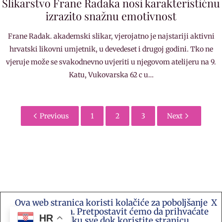
Slikarstvo Frane Radaka nosi karakterističnu
izrazito snažnu emotivnost
Frane Radak. akademski slikar, vjerojatno je najstariji aktivni
hrvatski likovni umjetnik, u devedeset i drugoj godini. Tko ne
vjeruje može se svakodnevno uvjeriti u njegovom atelijeru na 9.
Katu, Vukovarska 62 c u…
Previous
1
2
3
Next
Ova web stranica koristi kolačiće za poboljšanje
X
Kontakt e-mail: akademija.art@gmail.com •
vašeg iskustva. Pretpostavit ćemo da prihvaćate
Akademija Art Zagreb • Hrvatska stranica za
HR
ovu politiku sve dok koristite stranicu