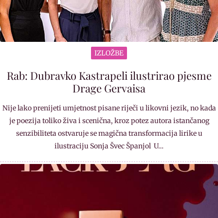
IZLOŽBE
Rab: Dubravko Kastrapeli ilustrirao pjesme
Drage Gervaisa
Nije lako prenijeti umjetnost pisane riječi u likovni jezik, no kada
je poezija toliko živa i scenična, kroz potez autora istančanog
senzibiliteta ostvaruje se magična transformacija lirike u
ilustraciju Sonja Švec Španjol U…