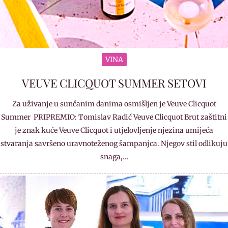
VINA
VEUVE CLICQUOT SUMMER SETOVI
Za uživanje u sunčanim danima osmišljen je Veuve Clicquot
Summer PRIPREMIO: Tomislav Radić Veuve Clicquot Brut zaštitni
je znak kuće Veuve Clicquot i utjelovljenje njezina umijeća
stvaranja savršeno uravnoteženog šampanjca. Njegov stil odlikuju
snaga,…