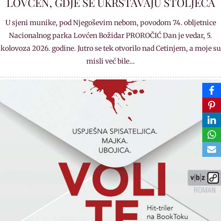
LOVĆEN, GDJE SE UKRŠTAVAJU STOLJEĆA
U sjeni munike, pod Njegoševim nebom, povodom 74. obljetnice
Nacionalnog parka Lovćen Božidar PROROČIĆ Dan je vedar, 5.
kolovoza 2026. godine. Jutro se tek otvorilo nad Cetinjem, a moje su
misli već bile…