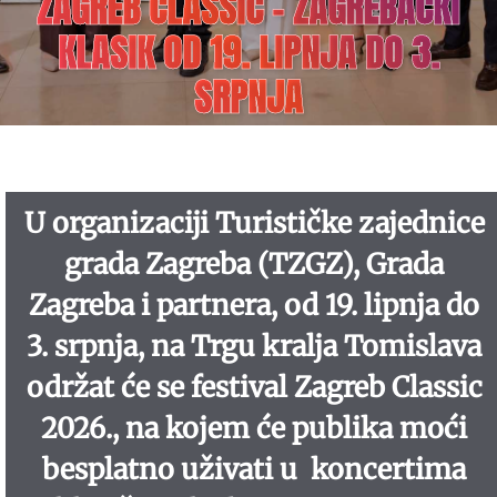
ZAGREB CLASSIC – ZAGREBAČKI
KLASIK OD 19. LIPNJA DO 3.
SRPNJA
U organizaciji Turističke zajednice
grada Zagreba (TZGZ), Grada
Zagreba i partnera, od 19. lipnja do
3. srpnja, na Trgu kralja Tomislava
održat će se festival Zagreb Classic
2026., na kojem će publika moći
besplatno uživati u koncertima