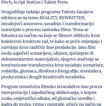
Pitch, Script Station i Talent Press.
Ovogodišnje izdanje programa Talents Sarajevo
održava se na temu REALITY, REWRITTEN,
istražujući autorstvo, suradnju i transformaciju
materijala u procesu nastanka filma. Tema se
fokusira na načine na koje se filmovi oblikuju kroz
kolektivni kreativni rad, te kako se priče mijenjaju i
razvijaju kroz različite faze produkcije. Iako film
može započeti scenarijem, idejom, sjećanjem ili
dokumentarnim materijalom, njegovo značenje se
kontinuirano transformira kroz suradnju scenarista,
redatelja, glumaca, direktora fotografije, montažera,
producenata i drugih kreativnih suradnika.
Program tematizira filmsko stvaralaštvo kao proces
interpretacije i zajedničkog oblikovanja, u kojem
svaka umjetnička odluka, od glumačke izvedbe i
kadra do zvuka, ritma i montaže, utječe na način na