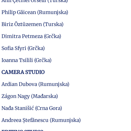
Anıl Çetinel Örselli (Turska)
Philip Găicean (Rumunjska)
Biriz Öztüzemen (Turska)
Dimitra Petmeza (Grčka)
Sofia Sfyri (Grčka)
Ioanna Tsilili (Grčka)
CAMERA STUDIO
Ardian Dubova (Rumunjska)
Zágon Nagy (Mađarska)
Nađa Stanišić (Crna Gora)
Andreea Ștefănescu (Rumunjska)