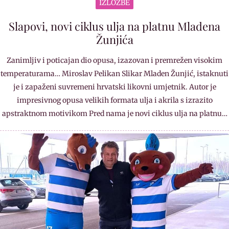
IZLOŽBE
Slapovi, novi ciklus ulja na platnu Mladena
Žunjića
Zanimljiv i poticajan dio opusa, izazovan i premrežen visokim
temperaturama… Miroslav Pelikan Slikar Mladen Žunjić, istaknuti
je i zapaženi suvremeni hrvatski likovni umjetnik. Autor je
impresivnog opusa velikih formata ulja i akrila s izrazito
apstraktnom motivikom Pred nama je novi ciklus ulja na platnu…