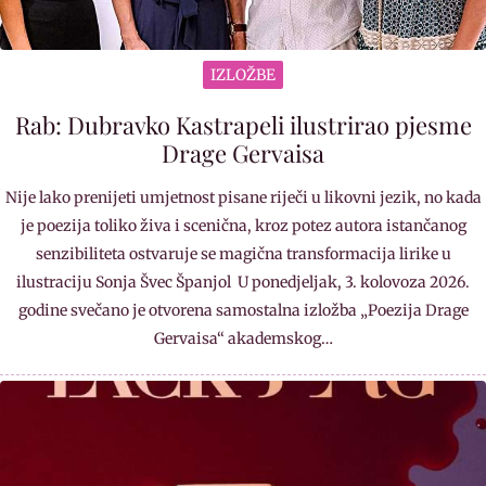
IZLOŽBE
Rab: Dubravko Kastrapeli ilustrirao pjesme
Drage Gervaisa
Nije lako prenijeti umjetnost pisane riječi u likovni jezik, no kada
je poezija toliko živa i scenična, kroz potez autora istančanog
senzibiliteta ostvaruje se magična transformacija lirike u
ilustraciju Sonja Švec Španjol U ponedjeljak, 3. kolovoza 2026.
godine svečano je otvorena samostalna izložba „Poezija Drage
Gervaisa“ akademskog…