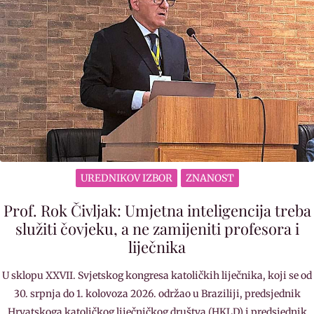
UREDNIKOV IZBOR
ZNANOST
Prof. Rok Čivljak: Umjetna inteligencija treba
služiti čovjeku, a ne zamijeniti profesora i
liječnika
U sklopu XXVII. Svjetskog kongresa katoličkih liječnika, koji se od
30. srpnja do 1. kolovoza 2026. održao u Braziliji, predsjednik
Hrvatskoga katoličkog liječničkog društva (HKLD) i predsjednik