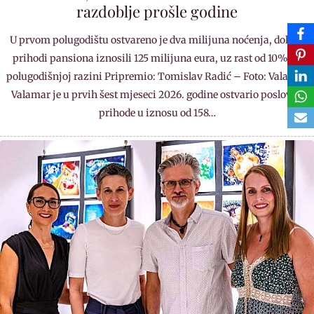
razdoblje prošle godine
U prvom polugodištu ostvareno je dva milijuna noćenja, dok su
prihodi pansiona iznosili 125 milijuna eura, uz rast od 10% na
polugodišnjoj razini Pripremio: Tomislav Radić – Foto: Valamar
Valamar je u prvih šest mjeseci 2026. godine ostvario poslovne
prihode u iznosu od 158…