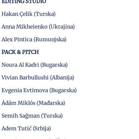
EDITING STUDIO
Hakan Çelik (Turska)
Anna Mikheienko (Ukrajina)
Alex Pintica (Rumunjska)
PACK & PITCH
Noura Al Kadri (Bugarska)
Vivian Barbullushi (Albanija)
Evgenia Evtimova (Bugarska)
Ádám Miklós (Mađarska)
Semih Sağman (Turska)
Adem Tutić (Srbija)