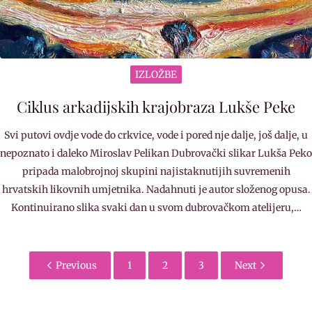
IZLOŽBE
Ciklus arkadijskih krajobraza Lukše Peke
Svi putovi ovdje vode do crkvice, vode i pored nje dalje, još dalje, u
nepoznato i daleko Miroslav Pelikan Dubrovački slikar Lukša Peko
pripada malobrojnoj skupini najistaknutijih suvremenih
hrvatskih likovnih umjetnika. Nadahnuti je autor složenog opusa.
Kontinuirano slika svaki dan u svom dubrovačkom atelijeru,…
Previous
1
2
3
Next