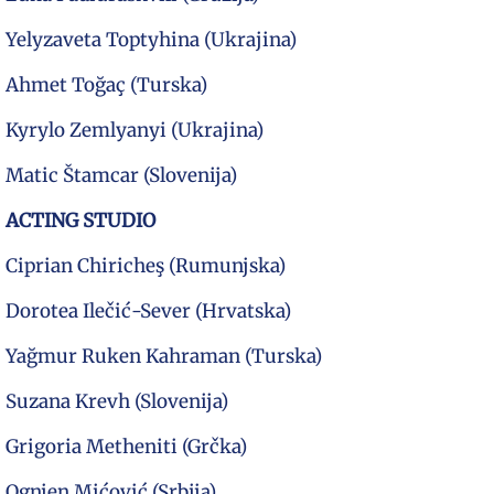
Yelyzaveta Toptyhina (Ukrajina)
Ahmet Toğaç (Turska)
Kyrylo Zemlyanyi (Ukrajina)
Matic Štamcar (Slovenija)
ACTING STUDIO
Ciprian Chiricheş (Rumunjska)
Dorotea Ilečić-Sever (Hrvatska)
Yağmur Ruken Kahraman (Turska)
Suzana Krevh (Slovenija)
Grigoria Metheniti (Grčka)
Ognjen Mićović (Srbija)