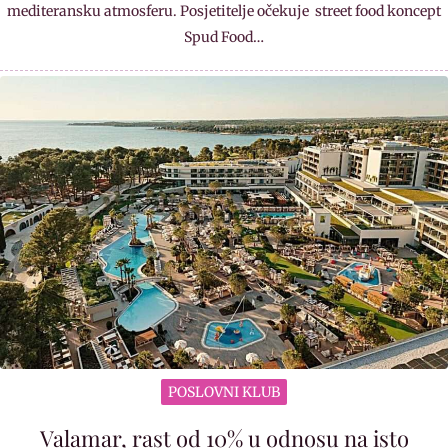
mediteransku atmosferu. Posjetitelje očekuje street food koncept
Spud Food…
POSLOVNI KLUB
Valamar, rast od 10% u odnosu na isto