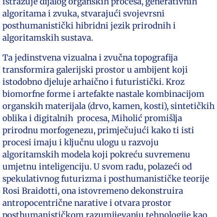
istražuje dijalog organskih procesa, generativnih
algoritama i zvuka, stvarajući svojevrsni
posthumanistički hibridni jezik prirodnih i
algoritamskih sustava.
Ta jedinstvena vizualna i zvučna topografija
transformira galerijski prostor u ambijent koji
istodobno djeluje arhaično i futuristički. Kroz
biomorfne forme i artefakte nastale kombinacijom
organskih materijala (drvo, kamen, kosti), sintetičkih
oblika i digitalnih procesa, Miholić promišlja
prirodnu morfogenezu, primječujući kako ti isti
procesi imaju i ključnu ulogu u razvoju
algoritamskih modela koji pokreću suvremenu
umjetnu inteligenciju. U svom radu, polazeći od
spekulativnog futurizma i posthumanističke teorije
Rosi Braidotti, ona istovremeno dekonstruira
antropocentrične narative i otvara prostor
posthumanističkom razumijevanju tehnologije kao