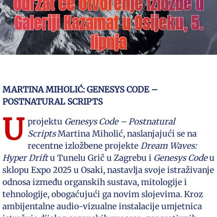
održat će otvorenje izložbe u
Galeriji Kazamat u Osijeku, 5.
lipnja
MARTINA MIHOLIĆ: GENESYS CODE –
POSTNATURAL SCRIPTS
U
projektu
Genesys Code – Postnatural
Scripts
Martina Miholić, naslanjajući se na
recentne izložbene projekte
Dream Waves:
Hyper Drift
u Tunelu Grič u Zagrebu i
Genesys Code
u
sklopu Expo 2025 u Osaki, nastavlja svoje istraživanje
odnosa između organskih sustava, mitologije i
tehnologije, obogaćujući ga novim slojevima. Kroz
ambijentalne audio-vizualne instalacije umjetnica