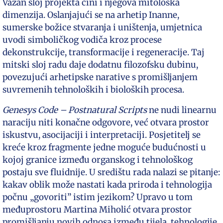
Važan sloj projekta čini i njegova mitološka
dimenzija. Oslanjajući se na arhetip Inanne,
sumerske božice stvaranja i uništenja, umjetnica
uvodi simboličkog vodiča kroz procese
dekonstrukcije, transformacije i regeneracije. Taj
mitski sloj radu daje dodatnu filozofsku dubinu,
povezujući arhetipske narative s promišljanjem
suvremenih tehnoloških i bioloških procesa.
Genesys Code – Postnatural Scripts
ne nudi linearnu
naraciju niti konačne odgovore, već otvara prostor
iskustvu, asocijaciji i interpretaciji. Posjetitelj se
kreće kroz fragmente jedne moguće budućnosti u
kojoj granice između organskog i tehnološkog
postaju sve fluidnije. U središtu rada nalazi se pitanje:
kakav oblik može nastati kada priroda i tehnologija
počnu „govoriti” istim jezikom? Upravo u tom
međuprostoru Martina Miholić otvara prostor
promišljanju novih odnosa između tijela, tehnologije