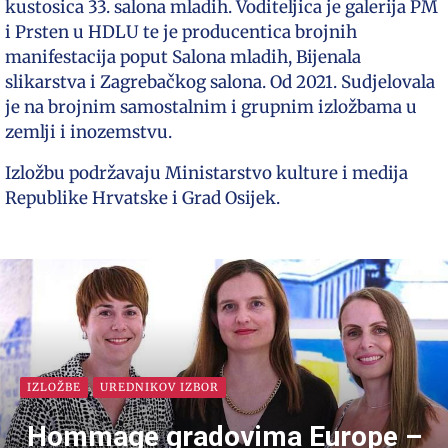
kustosica 33. salona mladih. Voditeljica je galerija PM
i Prsten u HDLU te je producentica brojnih
manifestacija poput Salona mladih, Bijenala
slikarstva i Zagrebačkog salona. Od 2021. Sudjelovala
je na brojnim samostalnim i grupnim izložbama u
zemlji i inozemstvu.
Izložbu podržavaju Ministarstvo kulture i medija
Republike Hrvatske i Grad Osijek.
IZLOŽBE
UREDNIKOV IZBOR
Hommage gradovima Europe –