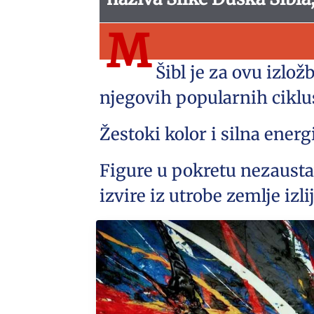
M
Šibl je za ovu izlo
njegovih popularnih ciklus
Žestoki kolor i silna energi
Figure u pokretu nezaustav
izvire iz utrobe zemlje izl