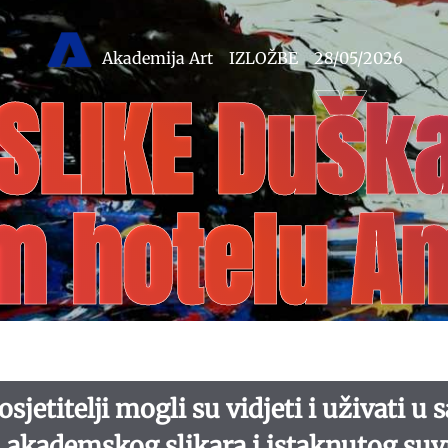
Akademija Art
IZLOŽBE
28/05/2026
 SLIKE Duška
m hotelu 
posjetitelji mogli su vidjeti i uživati
a, akademskog slikara i istaknutog s