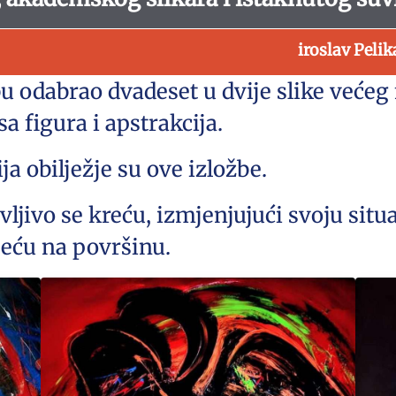
iroslav Peli
žbu odabrao dvadeset u dvije slike veće
a figura i apstrakcija.
ja obilježje su ove izložbe.
ljivo se kreću, izmjenjujući svoju situa
ijeću na površinu.