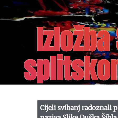
Izložba
splitsko
Cijeli svibanj radoznali 
naziva Slike Duška Šibl