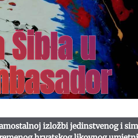
 Šibla u
Ambasador
 u samostalnoj izložbi jedinstvenog i s
uvremenog hrvatskog likovnog umjetn