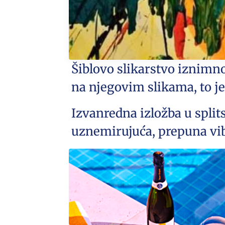
Šiblovo slikarstvo iznimn
na njegovim slikama, to je
Izvanredna izložba u spli
uznemirujuća, prepuna vib