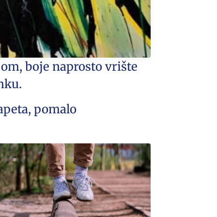
jom, boje naprosto vrište
nku.
napeta, pomalo