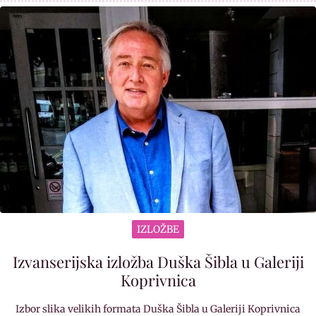
IZLOŽBE
Izvanserijska izložba Duška Šibla u Galeriji
Koprivnica
Izbor slika velikih formata Duška Šibla u Galeriji Koprivnica