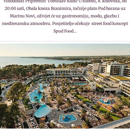
Vinodolski Pripremio: Tomislav Radić U subotu, 8. kolovoza, od
20:00 sati, Obala kneza Branimira, točnije plato Pod barana uz
Marinu Novi, oživjet će uz gastronomiju, modu, glazbu i
mediteransku atmosferu. Posjetitelje očekuje street food koncept
Spud Food…