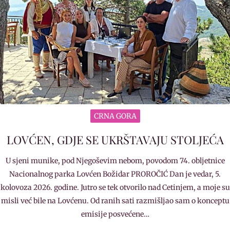
CRNA GORA
LOVĆEN, GDJE SE UKRŠTAVAJU STOLJEĆA
U sjeni munike, pod Njegoševim nebom, povodom 74. obljetnice
Nacionalnog parka Lovćen Božidar PROROČIĆ Dan je vedar, 5.
kolovoza 2026. godine. Jutro se tek otvorilo nad Cetinjem, a moje su
misli već bile na Lovćenu. Od ranih sati razmišljao sam o konceptu
emisije posvećene…