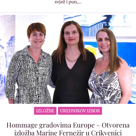
svjež i pun,…
IZLOŽBE
UREDNIKOV IZBOR
Hommage gradovima Europe – Otvorena
izložba Marine Fernežir u Crikvenici