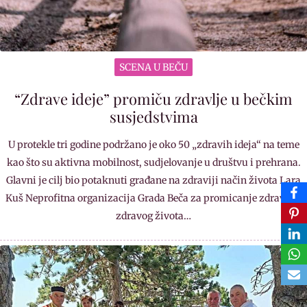
SCENA U BEČU
“Zdrave ideje” promiču zdravlje u bečkim
susjedstvima
U protekle tri godine podržano je oko 50 „zdravih ideja“ na teme
kao što su aktivna mobilnost, sudjelovanje u društvu i prehrana.
Glavni je cilj bio potaknuti građane na zdraviji način života Lara
Kuš Neprofitna organizacija Grada Beča za promicanje zdravlja i
zdravog života…