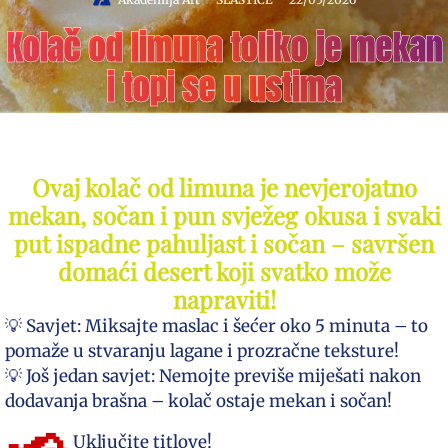
Kolač od limuna toliko je mekan
i topi se u ustima
Ovaj kolač od limuna je nevjerojatno
mekan, sočan i pun svježeg okusa i svaki
put ispadne pahuljast i sočan – savršen
domaći desert koji svatko može
napraviti!
💡 Savjet: Miksajte maslac i šećer oko 5 minuta – to
pomaže u stvaranju lagane i prozračne teksture!
💡 Još jedan savjet: Nemojte previše miješati nakon
dodavanja brašna – kolač ostaje mekan i sočan!
Uključite titlove!