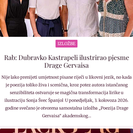
IZLOŽBE
Rab: Dubravko Kastrapeli ilustrirao pjesme
Drage Gervaisa
Nije lako prenijeti umjetnost pisane riječi u likovni jezik, no kada
je poezija toliko živa i scenična, kroz potez autora istančanog
senzibiliteta ostvaruje se magična transformacija lirike u
ilustraciju Sonja Švec Španjol U ponedjeljak, 3. kolovoza 2026.
godine svečano je otvorena samostalna izložba „Poezija Drage
Gervaisa“ akademskog…