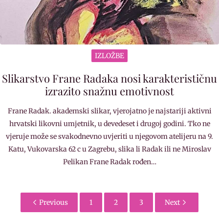
IZLOŽBE
Slikarstvo Frane Radaka nosi karakterističnu
izrazito snažnu emotivnost
Frane Radak. akademski slikar, vjerojatno je najstariji aktivni
hrvatski likovni umjetnik, u devedeset i drugoj godini. Tko ne
vjeruje može se svakodnevno uvjeriti u njegovom atelijeru na 9.
Katu, Vukovarska 62 c u Zagrebu, slika li Radak ili ne Miroslav
Pelikan Frane Radak rođen…
Previous
1
2
3
Next