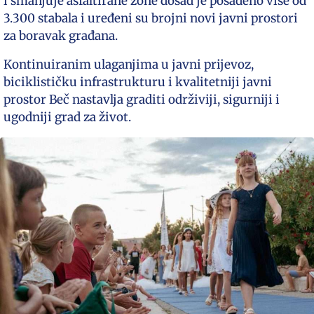
i smanjuje asfaltirane zone dosad je posađeno više od
3.300 stabala i uređeni su brojni novi javni prostori
za boravak građana.
Kontinuiranim ulaganjima u javni prijevoz,
biciklističku infrastrukturu i kvalitetniji javni
prostor Beč nastavlja graditi održiviji, sigurniji i
ugodniji grad za život.