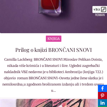
KNJIGA
Prilog o knjizi BRONČANI SNOVI
Camilla Lackberg BRONČANI SNOVI Miroslav Pelikan Doista,
nikada više krimića i u literaturi i šire. Ugledni zagrebački
nakladnik VBZ nedavno je u biblioteci Ambrozija (knjiga 722.)
objavio roman BRONČANI SNOVI-Osveta jedne žene slatka je i
nemilosrdna,u zgodnom broširanom izdanju ali i tvrdom uvezu,
u…