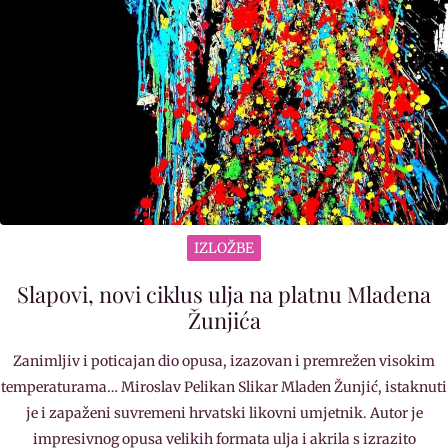
IZLOŽBE
Slapovi, novi ciklus ulja na platnu Mladena
Žunjića
Zanimljiv i poticajan dio opusa, izazovan i premrežen visokim
temperaturama… Miroslav Pelikan Slikar Mladen Žunjić, istaknuti
je i zapaženi suvremeni hrvatski likovni umjetnik. Autor je
impresivnog opusa velikih formata ulja i akrila s izrazito