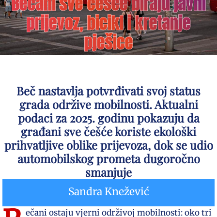
Bečani sve češće biraju javni
prijevoz, bicikl i kretanje
pješice
Beč nastavlja potvrđivati svoj status
grada održive mobilnosti. Aktualni
podaci za 2025. godinu pokazuju da
građani sve češće koriste ekološki
prihvatljive oblike prijevoza, dok se udio
automobilskog prometa dugoročno
smanjuje
Sandra Knežević
ečani ostaju vjerni održivoj mobilnosti: oko tri