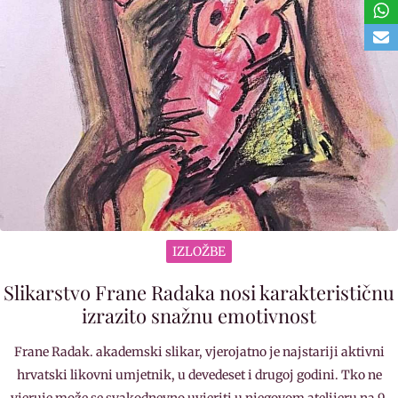
IZLOŽBE
Slikarstvo Frane Radaka nosi karakterističnu
izrazito snažnu emotivnost
Frane Radak. akademski slikar, vjerojatno je najstariji aktivni
hrvatski likovni umjetnik, u devedeset i drugoj godini. Tko ne
vjeruje može se svakodnevno uvjeriti u njegovom atelijeru na 9.