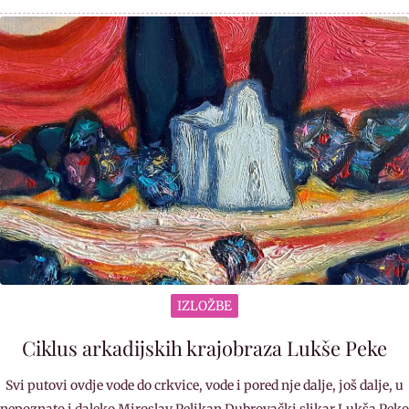
IZLOŽBE
Ciklus arkadijskih krajobraza Lukše Peke
Svi putovi ovdje vode do crkvice, vode i pored nje dalje, još dalje, u
nepoznato i daleko Miroslav Pelikan Dubrovački slikar Lukša Peko