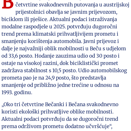
B
četvrtine svakodnevnih putovanja u austrijskoj
prijestolnici obavlja se javnim prijevozom,
biciklom ili pješice. Aktualni podaci istraživanja
modalne raspodjele u 2025. potvrđuju dugoročni
trend prema klimatski prihvatljivijem prometu i
smanjenju korištenja automobila. Javni prijevoz i
dalje je najvažniji oblik mobilnosti u Beču s udjelom
od 33,6 posto. Hodanje zauzima udio od 30 posto i
ostaje na visokoj razini, dok biciklistički promet
zadržava stabilnost s 10,5 posto. Udio automobilskog
prometa pao je na 24,9 posto, što predstavlja
smanjenje od približno jedne trećine u odnosu na
1993. godinu.
„Oko tri četvrtine Bečanki i Bečana svakodnevno
koristi ekološki prihvatljive oblike mobilnosti.
Aktualni podaci potvrđuju da se dugoročni trend
prema održivom prometu dodatno učvršćuje“,