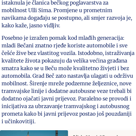
istaknula je članica bečkog poglavarstva za
mobilnost Ulli Sima. Promjene u prometnim
navikama događaju se postupno, ali smjer razvoja je,
kako kaže, jasno vidljiv.
Posebno je izražen pomak kod mlađih generacija:
mladi Bečani znatno rjeđe koriste automobile i sve
češće žive bez vlastitog vozila. Istodobno, istraživanja
kvalitete života pokazuju da velika većina građana
smatra kako se u Beču može kvalitetno živjeti i bez
automobila. Grad Beč zato nastavlja ulagati u održivu
mobilnost. Širenje mreže podzemne željeznice, nove
tramvajske linije i dodatne autobusne veze trebali bi
dodatno ojačati javni prijevoz. Paralelno se provodi i
inicijativa za ubrzavanje tramvajskog i autobusnog
prometa kako bi javni prijevoz postao još pouzdaniji
i učinkovitiji.