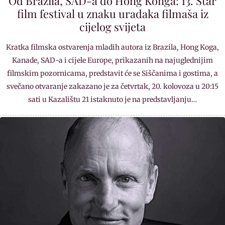
Od Brazila, SAD-a do Hong Konga: 13. Star
film festival u znaku uradaka filmaša iz
cijelog svijeta
Kratka filmska ostvarenja mladih autora iz Brazila, Hong Koga,
Kanade, SAD-a i cijele Europe, prikazanih na najuglednijim
filmskim pozornicama, predstavit će se Siščanima i gostima, a
svečano otvaranje zakazano je za četvrtak, 20. kolovoza u 20:15
sati u Kazalištu 21 istaknuto je na predstavljanju…