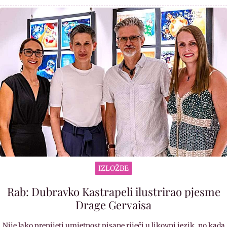
IZLOŽBE
Rab: Dubravko Kastrapeli ilustrirao pjesme
Drage Gervaisa
Nije lako prenijeti umjetnost pisane riječi u likovni jezik, no kada