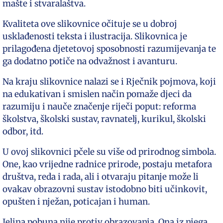
mašte i stvaralaštva.
Kvaliteta ove slikovnice očituje se u dobroj
usklađenosti teksta i ilustracija. Slikovnica je
prilagođena djetetovoj sposobnosti razumijevanja te
ga dodatno potiče na odvažnost i avanturu.
Na kraju slikovnice nalazi se i Rječnik pojmova, koji
na edukativan i smislen način pomaže djeci da
razumiju i nauče značenje riječi poput: reforma
školstva, školski sustav, ravnatelj, kurikul, školski
odbor, itd.
U ovoj slikovnici pčele su više od prirodnog simbola.
One, kao vrijedne radnice prirode, postaju metafora
društva, reda i rada, ali i otvaraju pitanje može li
ovakav obrazovni sustav istodobno biti učinkovit,
opušten i nježan, poticajan i human.
Jelina pobuna nije protiv obrazovanja. Ona iz njega