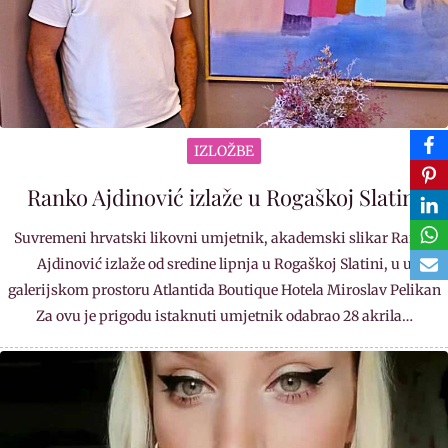
IZLOŽBE
Ranko Ajdinović izlaže u Rogaškoj Slatini
Suvremeni hrvatski likovni umjetnik, akademski slikar Ranko
Ajdinović izlaže od sredine lipnja u Rogaškoj Slatini, u u
galerijskom prostoru Atlantida Boutique Hotela Miroslav Pelikan
Za ovu je prigodu istaknuti umjetnik odabrao 28 akrila…