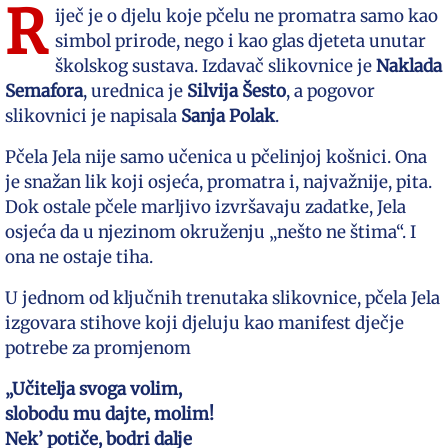
R
iječ je o djelu koje pčelu ne promatra samo kao
simbol prirode, nego i kao glas djeteta unutar
školskog sustava. Izdavač slikovnice je
Naklada
Semafora
, urednica je
Silvija Šesto
, a pogovor
slikovnici je napisala
Sanja Polak
.
Pčela Jela nije samo učenica u pčelinjoj košnici. Ona
je snažan lik koji osjeća, promatra i, najvažnije, pita.
Dok ostale pčele marljivo izvršavaju zadatke, Jela
osjeća da u njezinom okruženju „nešto ne štima“. I
ona ne ostaje tiha.
U jednom od ključnih trenutaka slikovnice, pčela Jela
izgovara stihove koji djeluju kao manifest dječje
potrebe za promjenom
„Učitelja svoga volim,
slobodu mu dajte, molim!
Nek’ potiče, bodri dalje