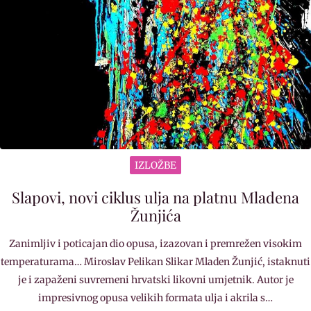
IZLOŽBE
Slapovi, novi ciklus ulja na platnu Mladena
Žunjića
Zanimljiv i poticajan dio opusa, izazovan i premrežen visokim
temperaturama… Miroslav Pelikan Slikar Mladen Žunjić, istaknuti
je i zapaženi suvremeni hrvatski likovni umjetnik. Autor je
impresivnog opusa velikih formata ulja i akrila s…