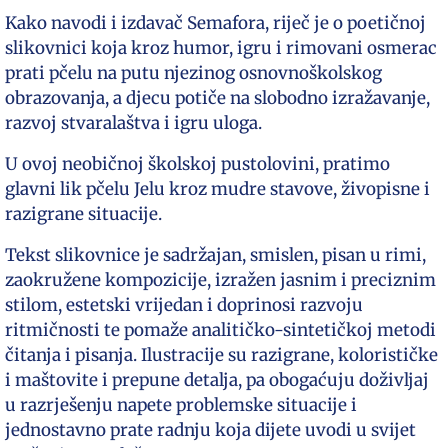
Kako navodi i izdavač Semafora, riječ je o poetičnoj
slikovnici koja kroz humor, igru i rimovani osmerac
prati pčelu na putu njezinog osnovnoškolskog
obrazovanja, a djecu potiče na slobodno izražavanje,
razvoj stvaralaštva i igru uloga.
U ovoj neobičnoj školskoj pustolovini, pratimo
glavni lik pčelu Jelu kroz mudre stavove, živopisne i
razigrane situacije.
Tekst slikovnice je sadržajan, smislen, pisan u rimi,
zaokružene kompozicije, izražen jasnim i preciznim
stilom, estetski vrijedan i doprinosi razvoju
ritmičnosti te pomaže analitičko-sintetičkoj metodi
čitanja i pisanja. Ilustracije su razigrane, kolorističke
i maštovite i prepune detalja, pa obogaćuju doživljaj
u razrješenju napete problemske situacije i
jednostavno prate radnju koja dijete uvodi u svijet