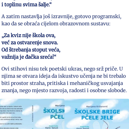
i toplinu svima šalje.“
A zatim nastavlja još izravnije, gotovo programski,
kao da se obraća cijelom obrazovnom sustavu:
„Za kviz nije škola ova,
već za ostvarenje snova.
Od štrebanja stoput veća,
važnija je đačka sreća!“
Ovi stihovi nisu tek poetski ukras, nego srž priče. U
njima se otvara ideja da iskustvo učenja ne bi trebalo
biti prostor straha, pritiska i mehaničkog usvajanja
znanja, nego mjesto razvoja, radosti i osobne slobode.