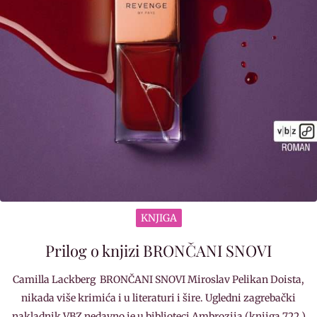
KNJIGA
Prilog o knjizi BRONČANI SNOVI
Camilla Lackberg BRONČANI SNOVI Miroslav Pelikan Doista,
nikada više krimića i u literaturi i šire. Ugledni zagrebački
nakladnik VBZ nedavno je u biblioteci Ambrozija (knjiga 722.)