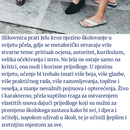
Slikovnica prati Jelu kroz njezino školovanje u
svijetu pčela, gdje se metaforički otvaraju vrlo
stvarne teme: pritisak ocjena, autoritet, kurikulum,
velika očekivanja i stres. No Jela ne ostaje samo na
kritici, ona nudi i korisne prijedloge. U njezinu
svijetu, učenje bi trebalo imati više boja, više glazbe,
više praktičnog rada, više razumijevanja, topline i
veselja, a manje nevažnih pojmova i opterećenja. Živo
i karakterno, pčela suptilno traga za ostvarenjem
vlastitih snova dajući prijedloge koji su nužni za
promjenu školskoga sustava kako bi svi, i djeca i
učitelji, napokon uživali u školi, te je učinili ljepšim i
sretnijim mjestom za sve.