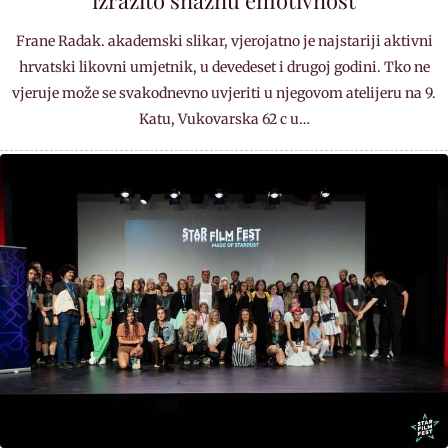
izrazito snažnu emotivnost
Frane Radak. akademski slikar, vjerojatno je najstariji aktivni
hrvatski likovni umjetnik, u devedeset i drugoj godini. Tko ne
vjeruje može se svakodnevno uvjeriti u njegovom atelijeru na 9.
Katu, Vukovarska 62 c u…