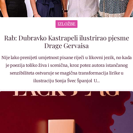
IZLOŽBE
Rab: Dubravko Kastrapeli ilustrirao pjesme
Drage Gervaisa
Nije lako prenijeti umjetnost pisane riječi u likovni jezik, no kada
je poezija toliko živa i scenična, kroz potez autora istančanog
senzibiliteta ostvaruje se magična transformacija lirike u
ilustraciju Sonja Švec Španjol U…