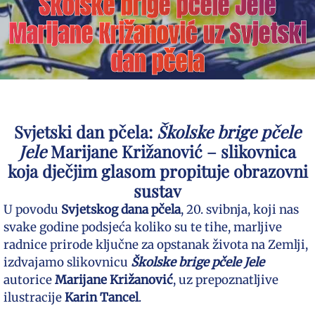
Školske brige pčele Jele
Marijane Križanović uz Svjetski
dan pčela
Svjetski dan pčela:
Školske brige pčele
Jele
Marijane Križanović – slikovnica
koja dječjim glasom propituje obrazovni
sustav
U povodu
Svjetskog dana pčela
, 20. svibnja, koji nas
svake godine podsjeća koliko su te tihe, marljive
radnice prirode ključne za opstanak života na Zemlji,
izdvajamo slikovnicu
Školske brige pčele Jele
autorice
Marijane Križanović
, uz prepoznatljive
ilustracije
Karin Tancel
.