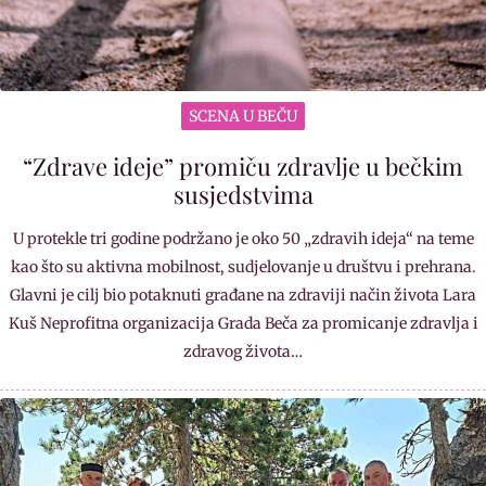
SCENA U BEČU
“Zdrave ideje” promiču zdravlje u bečkim
susjedstvima
U protekle tri godine podržano je oko 50 „zdravih ideja“ na teme
kao što su aktivna mobilnost, sudjelovanje u društvu i prehrana.
Glavni je cilj bio potaknuti građane na zdraviji način života Lara
Kuš Neprofitna organizacija Grada Beča za promicanje zdravlja i
zdravog života…