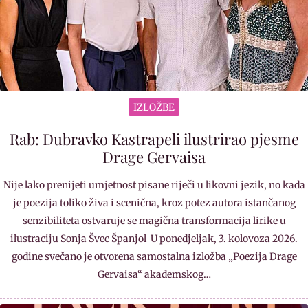
IZLOŽBE
Rab: Dubravko Kastrapeli ilustrirao pjesme
Drage Gervaisa
Nije lako prenijeti umjetnost pisane riječi u likovni jezik, no kada
je poezija toliko živa i scenična, kroz potez autora istančanog
senzibiliteta ostvaruje se magična transformacija lirike u
ilustraciju Sonja Švec Španjol U ponedjeljak, 3. kolovoza 2026.
godine svečano je otvorena samostalna izložba „Poezija Drage
Gervaisa“ akademskog…