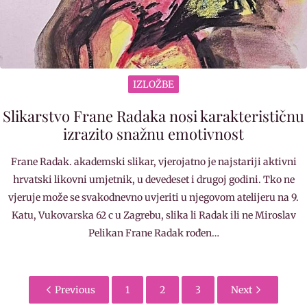
IZLOŽBE
Slikarstvo Frane Radaka nosi karakterističnu
izrazito snažnu emotivnost
Frane Radak. akademski slikar, vjerojatno je najstariji aktivni
hrvatski likovni umjetnik, u devedeset i drugoj godini. Tko ne
vjeruje može se svakodnevno uvjeriti u njegovom atelijeru na 9.
Katu, Vukovarska 62 c u Zagrebu, slika li Radak ili ne Miroslav
Pelikan Frane Radak rođen…
Previous
1
2
3
Next