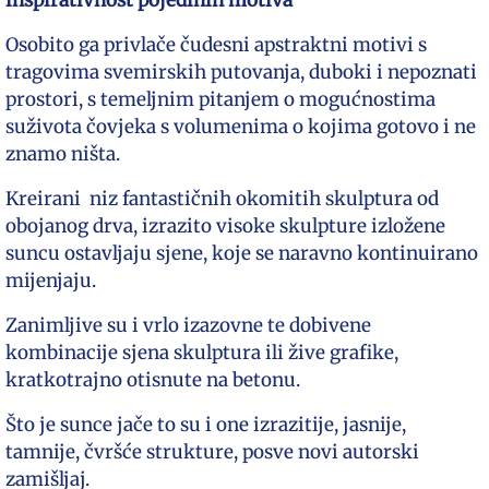
inspirativnost pojedinih motiva
Osobito ga privlače čudesni apstraktni motivi s
tragovima svemirskih putovanja, duboki i nepoznati
prostori, s temeljnim pitanjem o mogućnostima
suživota čovjeka s volumenima o kojima gotovo i ne
znamo ništa.
Kreirani niz fantastičnih okomitih skulptura od
obojanog drva, izrazito visoke skulpture izložene
suncu ostavljaju sjene, koje se naravno kontinuirano
mijenjaju.
Zanimljive su i vrlo izazovne te dobivene
kombinacije sjena skulptura ili žive grafike,
kratkotrajno otisnute na betonu.
Što je sunce jače to su i one izrazitije, jasnije,
tamnije, čvršće strukture, posve novi autorski
zamišljaj.