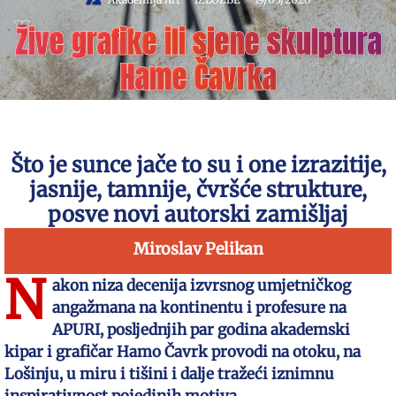
Žive grafike ili sjene skulptura
Hame Čavrka
Što je sunce jače to su i one izrazitije,
jasnije, tamnije, čvršće strukture,
posve novi autorski zamišljaj
Miroslav Pelikan
N
akon niza decenija izvrsnog umjetničkog
angažmana na kontinentu i profesure na
APURI, posljednjih par godina akademski
kipar i grafičar Hamo Čavrk provodi na otoku, na
Lošinju, u miru i tišini i dalje tražeći iznimnu