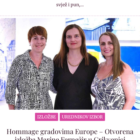
svjež i pun,…
IZLOŽBE
UREDNIKOV IZBOR
Hommage gradovima Europe – Otvorena
izložba Marine Fernežir u Crikvenici