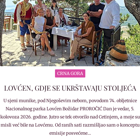
CRNA GORA
LOVĆEN, GDJE SE UKRŠTAVAJU STOLJEĆA
U sjeni munike, pod Njegoševim nebom, povodom 74. obljetnice
Nacionalnog parka Lovćen Božidar PROROČIĆ Dan je vedar, 5.
kolovoza 2026. godine. Jutro se tek otvorilo nad Cetinjem, a moje su
misli već bile na Lovćenu. Od ranih sati razmišljao sam o konceptu
emisije posvećene…