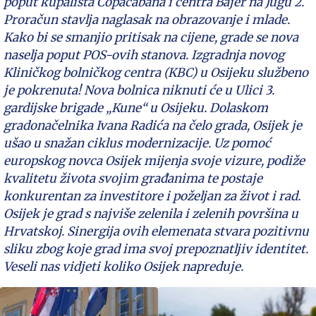
poput kupališta Copacabana i centra Bajer na Jugu 2.
Proračun stavlja naglasak na obrazovanje i mlade.
Kako bi se smanjio pritisak na cijene, grade se nova
naselja poput POS-ovih stanova. Izgradnja novog
Kliničkog bolničkog centra (KBC) u Osijeku službeno
je pokrenuta! Nova bolnica niknuti će u Ulici 3.
gardijske brigade „Kune“ u Osijeku. Dolaskom
gradonačelnika Ivana Radića na čelo grada, Osijek je
ušao u snažan ciklus modernizacije. Uz pomoć
europskog novca Osijek mijenja svoje vizure, podiže
kvalitetu života svojim građanima te postaje
konkurentan za investitore i poželjan za život i rad.
Osijek je grad s najviše zelenila i zelenih površina u
Hrvatskoj. Sinergija ovih elemenata stvara pozitivnu
sliku zbog koje grad ima svoj prepoznatljiv identitet.
Veseli nas vidjeti koliko Osijek napreduje.