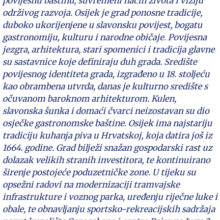
povijesnu baštinu, suvremeni način života i viziju
održivog razvoja. Osijek je grad ponosne tradicije,
duboko ukorijenjene u slavonsku povijest, bogatu
gastronomiju, kulturu i narodne običaje. Povijesna
jezgra, arhitektura, stari spomenici i tradicija glavne
su sastavnice koje definiraju duh grada. Središte
povijesnog identiteta grada, izgrađeno u 18. stoljeću
kao obrambena utvrda, danas je kulturno središte s
očuvanom baroknom arhitekturom. Kulen,
slavonska šunka i domaći čvarci neizostavan su dio
osječke gastronomske baštine. Osijek ima najstariju
tradiciju kuhanja piva u Hrvatskoj, koja datira još iz
1664. godine. Grad bilježi snažan gospodarski rast uz
dolazak velikih stranih investitora, te kontinuirano
širenje postojeće poduzetničke zone. U tijeku su
opsežni radovi na modernizaciji tramvajske
infrastrukture i voznog parka, uređenju riječne luke i
obale, te obnavljanju sportsko-rekreacijskih sadržaja