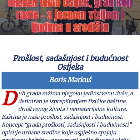
UREĐEN GRAD Osijek, grad koji
raste – s jasnom vizijom i
ljudima u središtu
Prošlost, sadašnjost i budućnost
Osijeka
Boris Markuš
D
uh grada sažima njegovu jedinstvenu dušu, a
definiran je ispreplitanjem fizičke baštine,
društvenog života i nematerijalne kulture.
Baština je naša prošlost, sadašnjost i budućnost.
Koncept “grada prošlosti, sadašnjosti i budućnosti”
opisuje urbane sredine koje uspješno spajaju