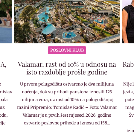
POSLOVNI KLUB
SA,
Valamar, rast od 10% u odnosu na
Rab
isto razdoblje prošle godine
e
U prvom polugodištu ostvareno je dva milijuna
Nije 
mislav
noćenja, dok su prihodi pansiona iznosili 125
jezik
bala
milijuna eura, uz rast od 10% na polugodišnjoj
pote
 uz
razini Pripremio: Tomislav Radić – Foto: Valamar
magi
odu,
Valamar je u prvih šest mjeseci 2026. godine
Šv
lje
ostvario poslovne prihode u iznosu od 158…
izl