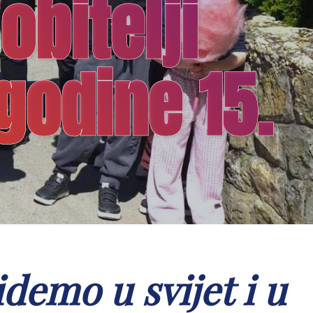
bitelji
godine 15.
idemo u svijet i u