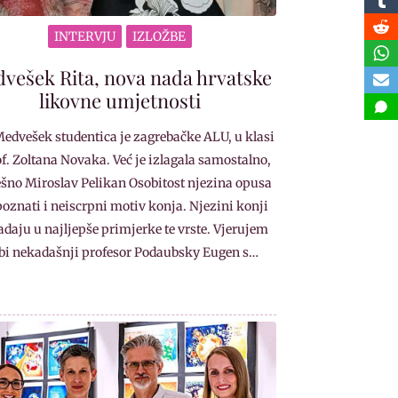
INTERVJU
IZLOŽBE
vešek Rita, nova nada hrvatske
likovne umjetnosti
Medvešek studentica je zagrebačke ALU, u klasi
of. Zoltana Novaka. Već je izlagala samostalno,
šno Miroslav Pelikan Osobitost njezina opusa
 poznati i neiscrpni motiv konja. Njezini konji
adaju u najljepše primjerke te vrste. Vjerujem
bi nekadašnji profesor Podaubsky Eugen s…