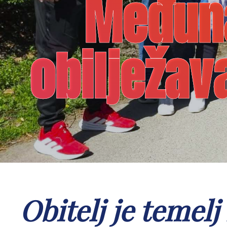
Međuna
obilježav
Obitelj je temelj