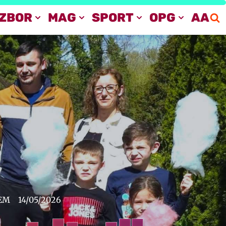
IZBOR
MAG
SPORT
OPG
AA
JEM
14/05/2026