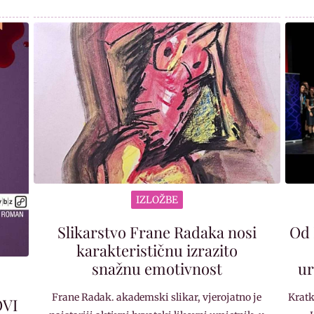
IZLOŽBE
Slikarstvo Frane Radaka nosi
Od 
karakterističnu izrazito
snažnu emotivnost
ur
Frane Radak. akademski slikar, vjerojatno je
Kratk
OVI