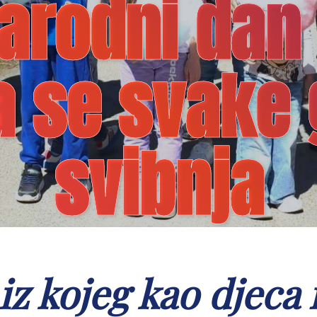
rodni dan o
a se svake 
svibnja
 iz kojeg kao djeca 