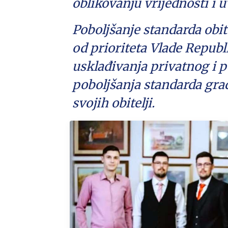
oblikovanju vrijednosti i 
Poboljšanje standarda obite
od prioriteta Vlade Republ
usklađivanja privatnog i p
poboljšanja standarda građ
svojih obitelji.