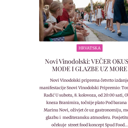
HRVATSKA
Novi Vinodolski: VEČER OKU
MODE I GLAZBE UZ MORE
Novi Vinodolski priprema četvrto izdanj
manifestacije Snovi Vinodolski Pripremio: To
Radić U subotu, 8. kolovoza, od 20:00 sati, O
kneza Branimira, točnije plato Pod barana
Marinu Novi, oživjet će uz gastronomiju, m
glazbu i mediteransku atmosferu. Posjetite
očekuje street food koncept Spud Food…