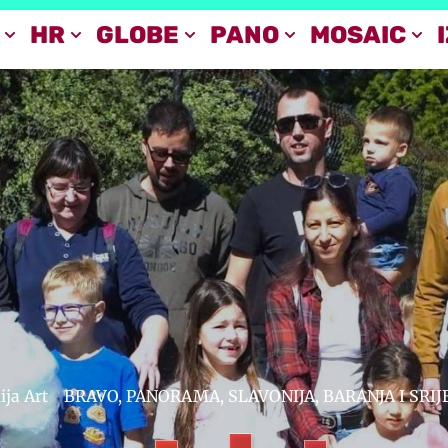
HR
GLOBE
PANO
MOSAIC
ja Art
BRAVO
,
PANORAMA
,
SLAVONIJA, BARANJA I SRI