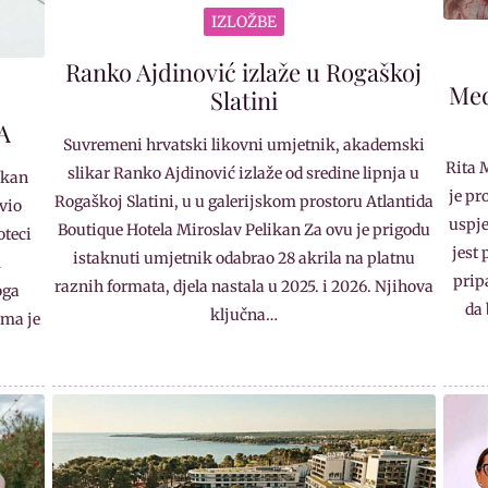
IZLOŽBE
Ranko Ajdinović izlaže u Rogaškoj
Med
Slatini
A
Suvremeni hrvatski likovni umjetnik, akademski
Rita 
slikar Ranko Ajdinović izlaže od sredine lipnja u
ikan
je pr
Rogaškoj Slatini, u u galerijskom prostoru Atlantida
vio
uspje
Boutique Hotela Miroslav Pelikan Za ovu je prigodu
oteci
jest
istaknuti umjetnik odabrao 28 akrila na platnu
m
prip
raznih formata, djela nastala u 2025. i 2026. Njihova
oga
da 
ključna…
ima je