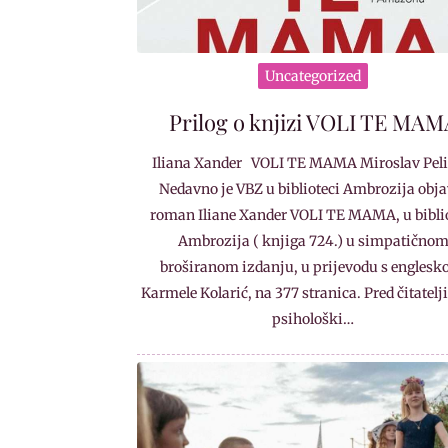
Uncategorized
Prilog o knjizi VOLI TE MAM
Iliana Xander VOLI TE MAMA Miroslav Pel
Nedavno je VBZ u biblioteci Ambrozija obja
roman Iliane Xander VOLI TE MAMA, u bibli
Ambrozija ( knjiga 724.) u simpatično
broširanom izdanju, u prijevodu s englesk
Karmele Kolarić, na 377 stranica. Pred čitatelj
psihološki…