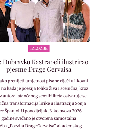
IZLOŽBE
: Dubravko Kastrapeli ilustrirao
pjesme Drage Gervaisa
lako prenijeti umjetnost pisane riječi u likovni
, no kada je poezija toliko živa i scenična, kroz
z autora istančanog senzibiliteta ostvaruje se
čna transformacija lirike u ilustraciju Sonja
ec Španjol U ponedjeljak, 3. kolovoza 2026.
godine svečano je otvorena samostalna
ožba „Poezija Drage Gervaisa“ akademskog…