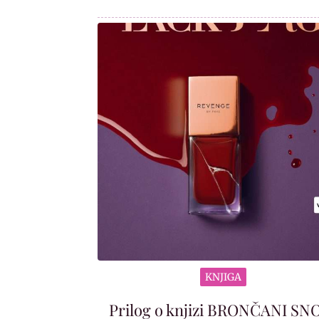
KNJIGA
Prilog o knjizi BRONČANI SN