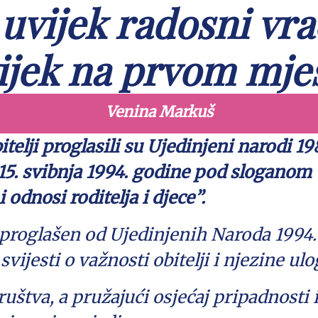
 uvijek radosni vrać
ijek na prvom mje
Venina Markuš
elji proglasili su Ujedinjeni narodi 198
 15. svibnja 1994. godine pod sloganom 
 odnosi roditelja i djece”.
proglašen od Ujedinjenih Naroda 1994. 
svijesti o važnosti obitelji i njezine ul
ruštva, a pružajući osjećaj pripadnosti i