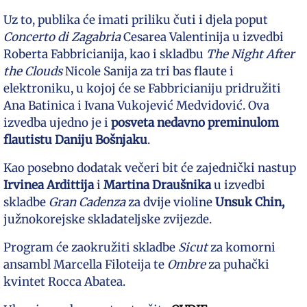
Uz to, publika će imati priliku čuti i djela poput
Concerto di Zagabria
Cesarea Valentinija u izvedbi
Roberta Fabbricianija, kao i skladbu
The Night After
the Clouds
Nicole Sanija za tri bas flaute i
elektroniku, u kojoj će se Fabbricianiju pridružiti
Ana Batinica i Ivana Vukojević Medvidović. Ova
izvedba ujedno je i
posveta nedavno preminulom
flautistu Daniju Bošnjaku
.
Kao posebno dodatak večeri bit će zajednički nastup
Irvinea Ardittija
i
Martina Draušnika
u izvedbi
skladbe
Gran Cadenza
za dvije violine
Unsuk Chin,
južnokorejske skladateljske zvijezde.
Program će zaokružiti skladbe
Sicut
za komorni
ansambl Marcella Filoteija te
Ombre
za puhački
kvintet Rocca Abatea.