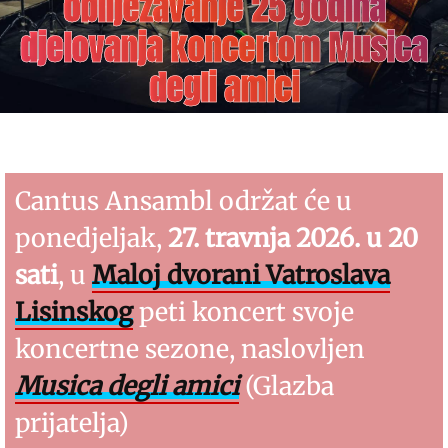
obilježavanje 25 godina
djelovanja koncertom Musica
degli amici
Cantus Ansambl održat će u
ponedjeljak,
27. travnja 2026. u 20
sati
, u
Maloj dvorani Vatroslava
Lisinskog
peti koncert svoje
koncertne sezone, naslovljen
Musica degli amici
(Glazba
prijatelja)