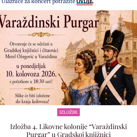
Ulaznice za koncert potražite
OVDJE
.
IZLOŽBE
Izložba 4. Likovne kolonije “Varaždinski
Purgar” u Gradskoj knjižnici