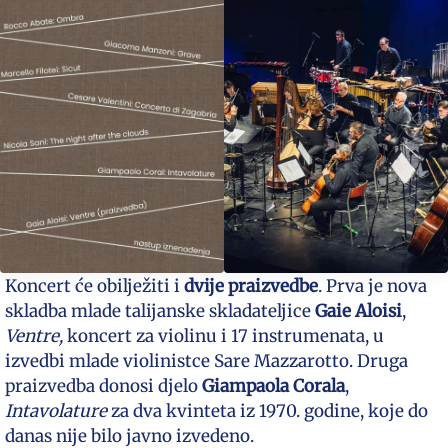
Koncert će obilježiti i
dvije praizvedbe
. Prva je nova
skladba mlade talijanske skladateljice
Gaie Aloisi
,
Ventre,
koncert za violinu i 17 instrumenata, u
izvedbi mlade violinistce Sare Mazzarotto. Druga
praizvedba donosi djelo
Giampaola Corala
,
Intavolature
za dva kvinteta iz 1970. godine, koje do
danas nije bilo javno izvedeno.