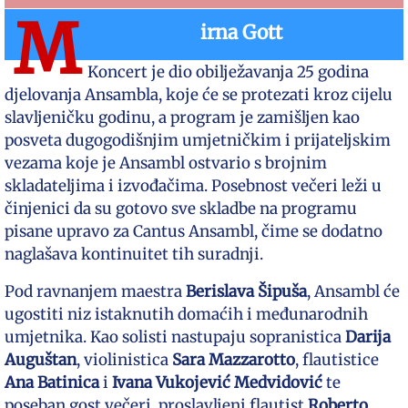
M
irna Gott
Koncert je dio obilježavanja 25 godina
djelovanja Ansambla, koje će se protezati kroz cijelu
slavljeničku godinu, a program je zamišljen kao
posveta dugogodišnjim umjetničkim i prijateljskim
vezama koje je Ansambl ostvario s brojnim
skladateljima i izvođačima. Posebnost večeri leži u
činjenici da su gotovo sve skladbe na programu
pisane upravo za Cantus Ansambl, čime se dodatno
naglašava kontinuitet tih suradnji.
Pod ravnanjem maestra
Berislava Šipuša
, Ansambl će
ugostiti niz istaknutih domaćih i međunarodnih
umjetnika. Kao solisti nastupaju sopranistica
Darija
Auguštan
, violinistica
Sara Mazzarotto
, flautistice
Ana Batinica
i
Ivana Vukojević Medvidović
te
poseban gost večeri, proslavljeni flautist
Roberto