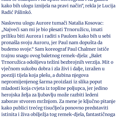
kako bih ulogu iznijela na pravi način“, rekla je Lucija
Radić Pálinkó.
Naslovnu ulogu Aurore tumači Natalia Kosovac:
„Najveći san mi je bio plesati Trnoružicu, imati
priliku biti Aurora i raditi s Paulom kako bih u sebi
pronašla svoju Auroru, jer Paul nam dopušta da
budemo svoje.“ Sam koreograf Paul Chalmer ističe
trajnu snagu ovog baletnog remek-djela: „Balet
Trnoružica odolijeva težini bezbrojnih verzija. Mit o
vječnom sukobu dobra i zla živi i dalje, izražen u
poeziji tijela koja plešu, a dubina njegova
nepromijenjenog šarma proizlazi iz slika poput
mladosti koja cvjeta iz topline poljupca, jer jedino
herojska želja za ljubavlju može razbiti ledeni
zaborav stvoren mržnjom. Za mene je ključno pitanje
kako publici trećeg tisućljeća ponovno predstaviti
istinita i živa obilježja tog remek-djela, fantastičnoga