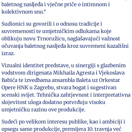
baletnog nasljeđa i vječne priče o intimnom i
kolektivnom snu.“
Sudionici su govorili i o odnosu tradicije i
suvremenosti te umjetničkim odlukama koje
oblikuju novu Trnoružicu, naglašavajući važnost
očuvanja baletnog nasljeđa kroz suvremeni kazališni
izraz.
Vizualni identitet predstave, u sinergiji s glazbenim
vodstvom dirigenata Mikhaila Agresta i Vjekoslava
Babića te izvedbama ansambla Baleta uz Orkestar
Opere HNK u Zagrebu, stvara bogat i sugestivan
scenski svijet. Tehnička zahtjevnost i interpretativna
slojevitost uloga dodatno potvrđuju visoku
umjetničku razinu ove produkcije.
Sudeći po velikom interesu publike, kao i ambiciji i
opsegu same produkcije, premijera 10. travnja već