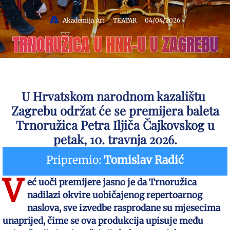
Akademija Art
TEATAR
04/04/2026
TRNORUŽICA U HNK-U U ZAGREBU
U Hrvatskom narodnom kazalištu
Zagrebu održat će se premijera baleta
Trnoružica Petra Iljiča Čajkovskog u
petak, 10. travnja 2026.
Pripremio:
Tomislav Radić
V
eć uoči premijere jasno je da Trnoružica
nadilazi okvire uobičajenog repertoarnog
naslova, sve izvedbe rasprodane su mjesecima
unaprijed, čime se ova produkcija upisuje među