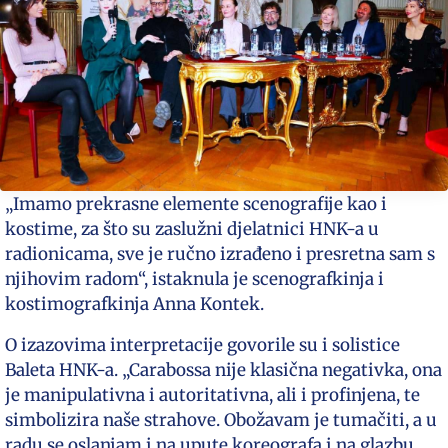
„Imamo prekrasne elemente scenografije kao i
kostime, za što su zaslužni djelatnici HNK-a u
radionicama, sve je ručno izrađeno i presretna sam s
njihovim radom“, istaknula je scenografkinja i
kostimografkinja Anna Kontek.
O izazovima interpretacije govorile su i solistice
Baleta HNK-a. „Carabossa nije klasična negativka, ona
je manipulativna i autoritativna, ali i profinjena, te
simbolizira naše strahove. Obožavam je tumačiti, a u
radu se oslanjam i na upute koreografa i na glazbu