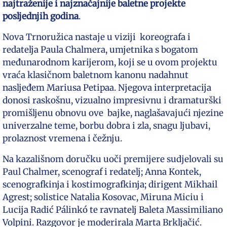
najtraženije i najznačajnije baletne projekte
posljednjih godina
.
Nova Trnoružica nastaje u viziji koreografa i
redatelja Paula Chalmera, umjetnika s bogatom
međunarodnom karijerom, koji se u ovom projektu
vraća klasičnom baletnom kanonu nadahnut
nasljeđem Mariusa Petipaa. Njegova interpretacija
donosi raskošnu, vizualno impresivnu i dramaturški
promišljenu obnovu ove bajke, naglašavajući njezine
univerzalne teme, borbu dobra i zla, snagu ljubavi,
prolaznost vremena i čežnju.
Na kazališnom doručku uoči premijere sudjelovali su
Paul Chalmer, scenograf i redatelj; Anna Kontek,
scenografkinja i kostimografkinja; dirigent Mikhail
Agrest; solistice Natalia Kosovac, Miruna Miciu i
Lucija Radić Pálinkó te ravnatelj Baleta Massimiliano
Volpini. Razgovor je moderirala Marta Brkljačić.