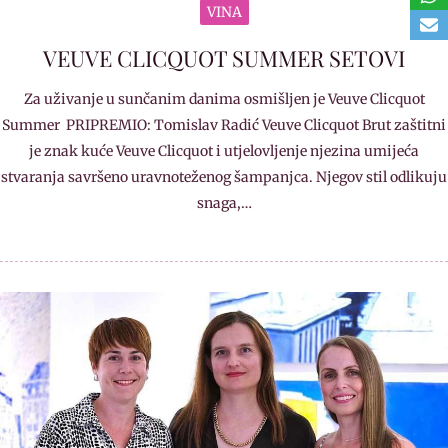
VINA
VEUVE CLICQUOT SUMMER SETOVI
Za uživanje u sunčanim danima osmišljen je Veuve Clicquot
Summer PRIPREMIO: Tomislav Radić Veuve Clicquot Brut zaštitni
je znak kuće Veuve Clicquot i utjelovljenje njezina umijeća
stvaranja savršeno uravnoteženog šampanjca. Njegov stil odlikuju
snaga,…