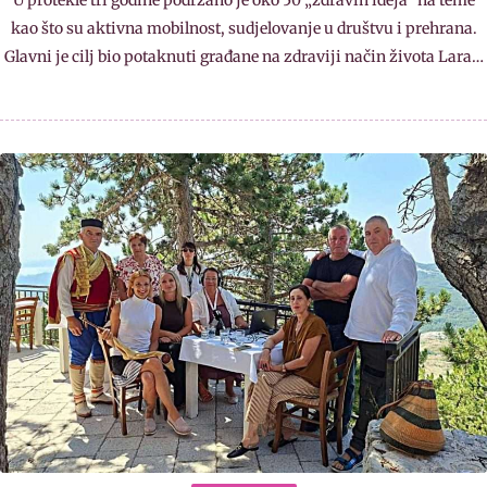
U protekle tri godine podržano je oko 50 „zdravih ideja“ na teme
kao što su aktivna mobilnost, sudjelovanje u društvu i prehrana.
Glavni je cilj bio potaknuti građane na zdraviji način života Lara…