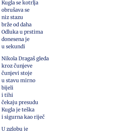
Kugla se kotrlja
obrušava se
niz stazu
brže od daha
Odluka u prstima
donesena je
u sekundi
Nikola Dragaš gleda
kroz čunjeve
čunjevi stoje
u stavu mirno
bijeli
i tihi
čekaju presudu
Kugla je teška
i sigurna kao riječ
U zglobu je