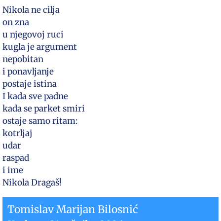
Nikola ne cilja
on zna
u njegovoj ruci
kugla je argument
nepobitan
i ponavljanje
postaje istina
I kada sve padne
kada se parket smiri
ostaje samo ritam:
kotrljaj
udar
raspad
i ime
Nikola Dragaš!
Tomislav Marijan Bilosnić