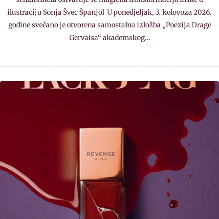
ilustraciju Sonja Švec Španjol U ponedjeljak, 3. kolovoza 2026.
godine svečano je otvorena samostalna izložba „Poezija Drage
Gervaisa“ akademskog…