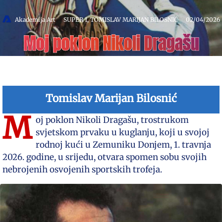
Akademija Art
SUPER 1
,
TOMISLAV MARIJAN BILOSNIĆ
02/04/2026
Moj poklon Nikoli Dragašu
Tomislav Marijan Bilosnić
M
oj poklon Nikoli Dragašu, trostrukom
svjetskom prvaku u kuglanju, koji u svojoj
rodnoj kući u Zemuniku Donjem, 1. travnja
2026. godine, u srijedu, otvara spomen sobu svojih
nebrojenih osvojenih sportskih trofeja.