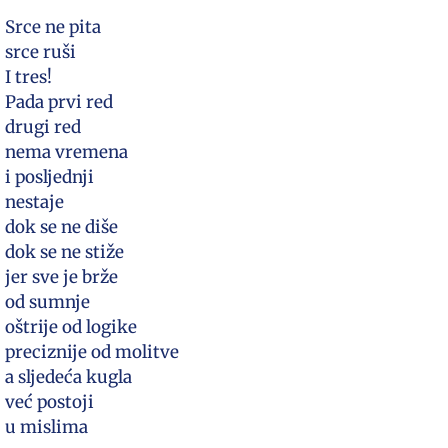
Srce ne pita
srce ruši
I tres!
Pada prvi red
drugi red
nema vremena
i posljednji
nestaje
dok se ne diše
dok se ne stiže
jer sve je brže
od sumnje
oštrije od logike
preciznije od molitve
a sljedeća kugla
već postoji
u mislima