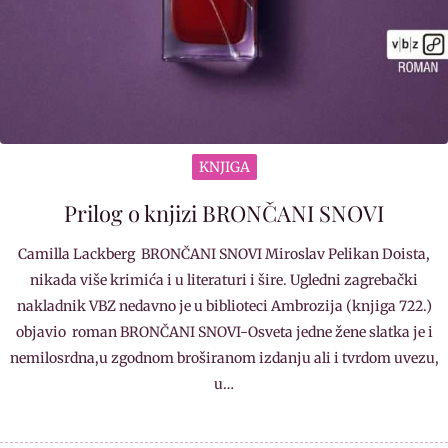
KNJIGA
Prilog o knjizi BRONČANI SNOVI
Camilla Lackberg BRONČANI SNOVI Miroslav Pelikan Doista,
nikada više krimića i u literaturi i šire. Ugledni zagrebački
nakladnik VBZ nedavno je u biblioteci Ambrozija (knjiga 722.)
objavio roman BRONČANI SNOVI-Osveta jedne žene slatka je i
nemilosrdna,u zgodnom broširanom izdanju ali i tvrdom uvezu,
u…