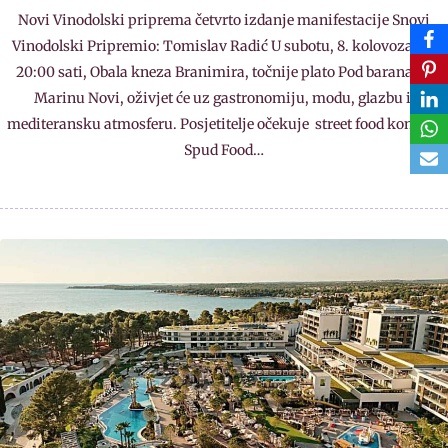
Novi Vinodolski priprema četvrto izdanje manifestacije Snovi
Vinodolski Pripremio: Tomislav Radić U subotu, 8. kolovoza, od
20:00 sati, Obala kneza Branimira, točnije plato Pod barana uz
Marinu Novi, oživjet će uz gastronomiju, modu, glazbu i
mediteransku atmosferu. Posjetitelje očekuje street food koncept
Spud Food…