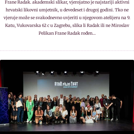
Frane Radak. akademski slikar, vjerojatno je najstariji aktivni
hrvatski likovni umjetnik, u devedeset i drugoj godini. Tko ne
vjeruje može se svakodnevno uvjeriti u njegovom atelijeru na 9.
Katu, Vukovarska 62 c u Zagrebu, slika li Radak ili ne Miroslav
Pelikan Frane Radak rođen…