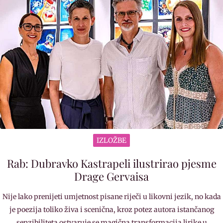
IZLOŽBE
Rab: Dubravko Kastrapeli ilustrirao pjesme
Drage Gervaisa
Nije lako prenijeti umjetnost pisane riječi u likovni jezik, no kada
je poezija toliko živa i scenična, kroz potez autora istančanog
senzibiliteta ostvaruje se magična transformacija lirike u