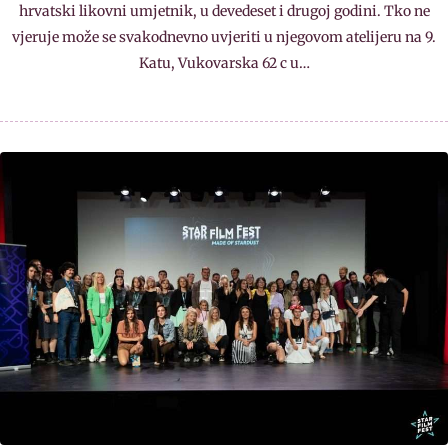
hrvatski likovni umjetnik, u devedeset i drugoj godini. Tko ne
vjeruje može se svakodnevno uvjeriti u njegovom atelijeru na 9.
Katu, Vukovarska 62 c u…