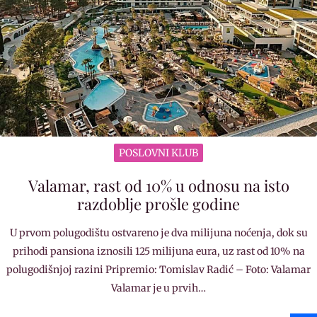
POSLOVNI KLUB
Valamar, rast od 10% u odnosu na isto
razdoblje prošle godine
U prvom polugodištu ostvareno je dva milijuna noćenja, dok su
prihodi pansiona iznosili 125 milijuna eura, uz rast od 10% na
polugodišnjoj razini Pripremio: Tomislav Radić – Foto: Valamar
Valamar je u prvih…