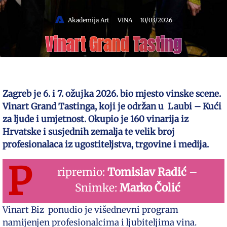
Akademija Art
VINA
10/03/2026
Vinart Grand Tasting
Zagreb je 6. i 7. ožujka 2026. bio mjesto vinske scene.
Vinart Grand Tastinga, koji je održan u Laubi – Kući
za ljude i umjetnost. Okupio je 160 vinarija iz
Hrvatske i susjednih zemalja te velik broj
profesionalaca iz ugostiteljstva, trgovine i medija.
P
ripremio:
Tomislav Radić
–
Snimke:
Marko Čolić
Vinart Biz ponudio je višednevni program
namijenjen profesionalcima i ljubiteljima vina.