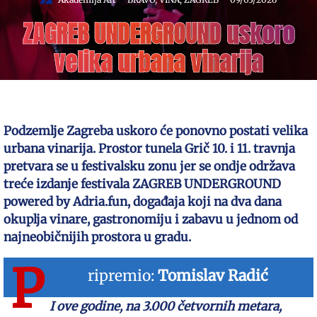
ZAGREB UNDERGROUND uskoro
velika urbana vinarija
Podzemlje Zagreba uskoro će ponovno postati velika
urbana vinarija. Prostor tunela Grič 10. i 11. travnja
pretvara se u festivalsku zonu jer se ondje održava
treće izdanje festivala ZAGREB UNDERGROUND
powered by Adria.fun, događaja koji na dva dana
okuplja vinare, gastronomiju i zabavu u jednom od
najneobičnijih prostora u gradu.
P
ripremio:
Tomislav Radić
I ove godine, na 3.000 četvornih metara,