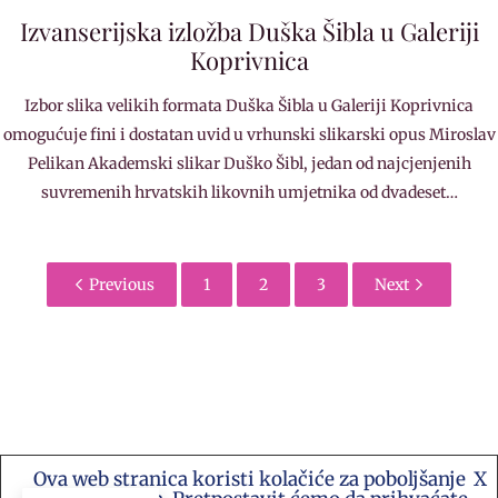
Izvanserijska izložba Duška Šibla u Galeriji
Koprivnica
Izbor slika velikih formata Duška Šibla u Galeriji Koprivnica
omogućuje fini i dostatan uvid u vrhunski slikarski opus Miroslav
Pelikan Akademski slikar Duško Šibl, jedan od najcjenjenih
suvremenih hrvatskih likovnih umjetnika od dvadeset…
Previous
1
2
3
Next
Ova web stranica koristi kolačiće za poboljšanje
X
Kontakt e-mail: akademija.art@gmail.com •