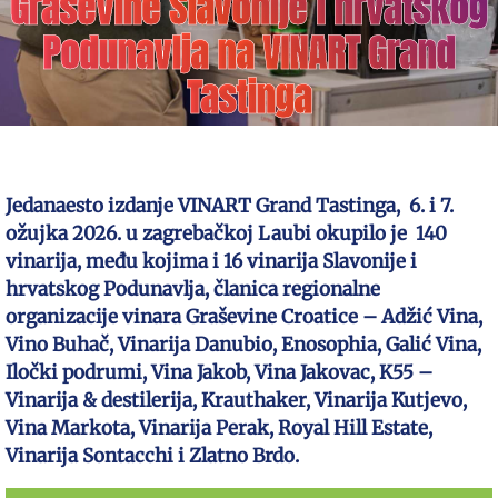
Graševine Slavonije i hrvatskog
Podunavlja na VINART Grand
Tastinga
Jedanaesto izdanje VINART Grand Tastinga, 6. i 7.
ožujka 2026. u zagrebačkoj Laubi okupilo je 140
vinarija, među kojima i 16 vinarija Slavonije i
hrvatskog Podunavlja, članica regionalne
organizacije vinara Graševine Croatice – Adžić Vina,
Vino Buhač, Vinarija Danubio, Enosophia, Galić Vina,
Iločki podrumi, Vina Jakob, Vina Jakovac, K55 –
Vinarija & destilerija, Krauthaker, Vinarija Kutjevo,
Vina Markota, Vinarija Perak, Royal Hill Estate,
Vinarija Sontacchi i Zlatno Brdo.