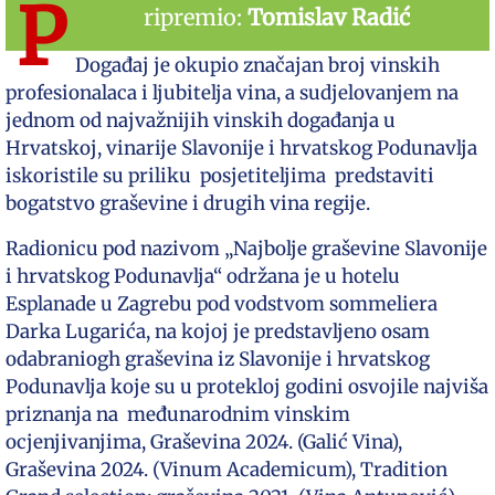
P
ripremio:
Tomislav Radić
Događaj je okupio značajan broj vinskih
profesionalaca i ljubitelja vina, a sudjelovanjem na
jednom od najvažnijih vinskih događanja u
Hrvatskoj, vinarije Slavonije i hrvatskog Podunavlja
iskoristile su priliku posjetiteljima predstaviti
bogatstvo graševine i drugih vina regije.
Radionicu pod nazivom „Najbolje graševine Slavonije
i hrvatskog Podunavlja“ održana je u hotelu
Esplanade u Zagrebu pod vodstvom sommeliera
Darka Lugarića, na kojoj je predstavljeno osam
odabraniogh graševina iz Slavonije i hrvatskog
Podunavlja koje su u protekloj godini osvojile najviša
priznanja na međunarodnim vinskim
ocjenjivanjima, Graševina 2024. (Galić Vina),
Graševina 2024. (Vinum Academicum), Tradition