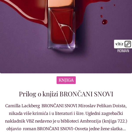
KNJIGA
Prilog o knjizi BRONČANI SNOVI
Camilla Lackberg BRONČANI SNOVI Miroslav Pelikan Doista,
nikada više krimića i u literaturi i šire. Ugledni zagrebački
nakladnik VBZ nedavno je u biblioteci Ambrozija (knjiga 722.)
objavio roman BRONČANI SNOVI-Osveta jedne žene slatka…