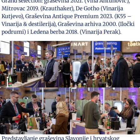
Grand selection: graševina 2021. (Vina Antunović),
Mitrovac 2019. (Krauthaker), De Gotho (Vinarija
Kutjevo), Graševina Antique Premium 2023. (K55 –
Vinarija & destilerija), Graševina arhiva 2000. (Iločki
podrumi) i Ledena berba 2018. (Vinarija Perak).
Predstavljanje graševina Slavonije i hrvatskog