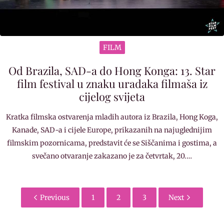
FILM
Od Brazila, SAD-a do Hong Konga: 13. Star
film festival u znaku uradaka filmaša iz
cijelog svijeta
Kratka filmska ostvarenja mladih autora iz Brazila, Hong Koga,
Kanade, SAD-a i cijele Europe, prikazanih na najuglednijim
filmskim pozornicama, predstavit će se Siščanima i gostima, a
svečano otvaranje zakazano je za četvrtak, 20.…
Previous
1
2
3
Next