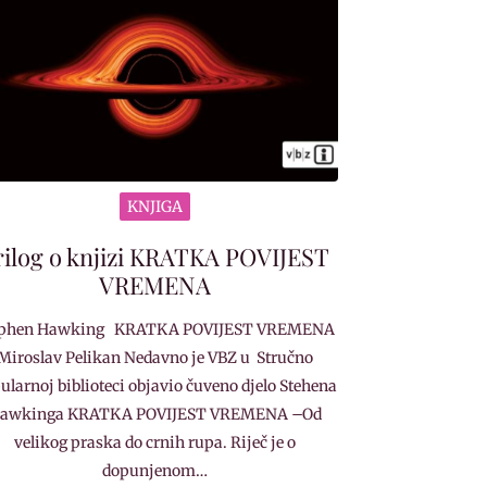
KNJIGA
rilog o knjizi KRATKA POVIJEST
VREMENA
ephen Hawking KRATKA POVIJEST VREMENA
Miroslav Pelikan Nedavno je VBZ u Stručno
ularnoj biblioteci objavio čuveno djelo Stehena
awkinga KRATKA POVIJEST VREMENA –Od
velikog praska do crnih rupa. Riječ je o
dopunjenom…