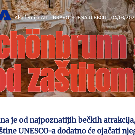
Akademija Art
BRAVO
,
SCENA U BEČU
04/03/20
chönbrunn 
od zaštitom
je od najpoznatijih bečkih atrakcija, 
aštine UNESCO-a dodatno će ojačati nje