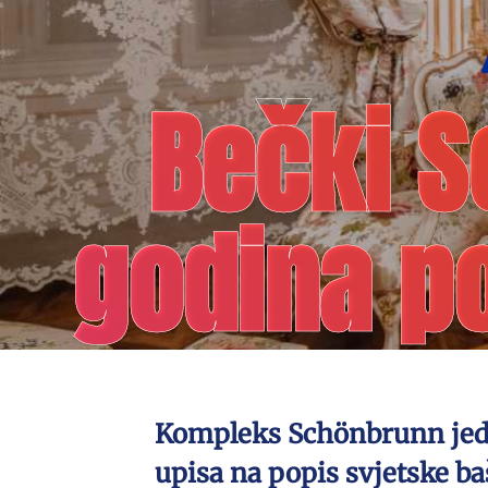
Bečki S
godina p
Kompleks Schönbrunn jedna 
upisa na popis svjetske b