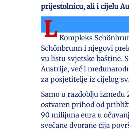
prijestolnicu, ali i cijelu A
L
Kompleks Schönbrunn
Schönbrunn i njegovi prek
vu listu svjetske baštine.
Austrije, već i međunarod
za posjetitelje iz cijelog sv
Samo u razdoblju između 20
ostvaren prihod od približ
90 milijuna eura u očuvan
svečane dvorane čija povr