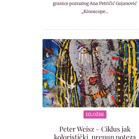
granice poznatog Ana Petričić Gojanović
„Kinoscope…
IZLOŽBE
Peter Weisz – Ciklus jak
koloristički, prepun poteza