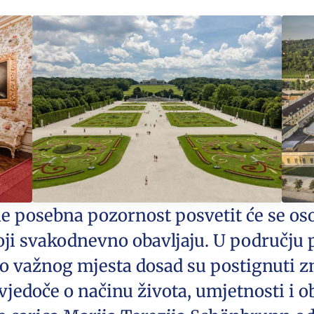
ne posebna pozornost posvetit će se os
oji svakodnevno obavljaju. U području 
o važnog mjesta dosad su postignuti zn
svjedoče o načinu života, umjetnosti i