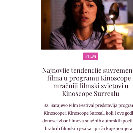
FILM
Najnovije tendencije suvreme
filma u programu Kinoscope 
mračniji filmski svjetovi u
Kinoscope Surrealu
32. Sarajevo Film Festival predstavlja progr
Kinoscope i Kinoscope Surreal, koji i ove god
donose izbor filmova snažnih autorskih poeti
hrabrih filmskih jezika i priča koje pomjera