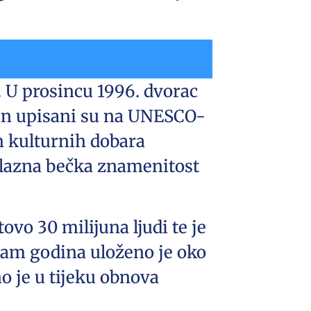
 U prosincu 1996. dvorac
unn upisani su na UNESCO-
h kulturnih dobara
ilazna bečka znamenitost
ovo 30 milijuna ljudi te je
osam godina uloženo je oko
o je u tijeku obnova