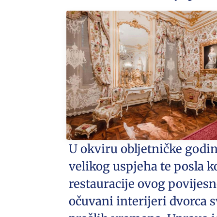
U okviru obljetničke godi
velikog uspjeha te posla k
restauracije ovog povijesn
očuvani interijeri dvorca 