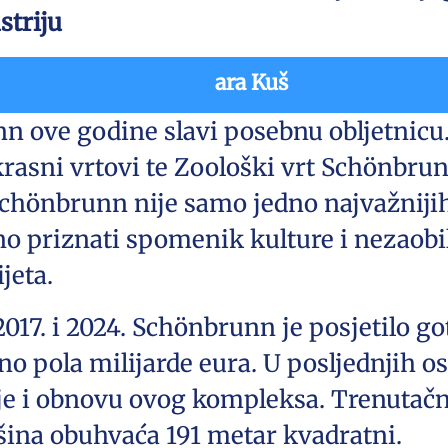
ustriju
ara Kuš
 ove godine slavi posebnu obljetnicu.
rasni vrtovi te Zoološki vrt Schönbr
 Schönbrunn nije samo jedno najvažniji
no priznati spomenik kulture i nezaob
ijeta.
17. i 2024. Schönbrunn je posjetilo got
no pola milijarde eura. U posljednjih 
je i obnovu ovog kompleksa. Trenutačn
šina obuhvaća 191 metar kvadratni.