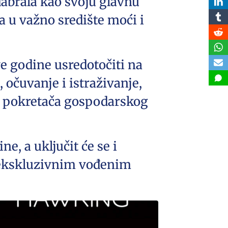
abrala kao svoju glavnu
ga u važno središte moći i
e godine usredotočiti na
, očuvanje i istraživanje,
o pokretača gospodarskog
ne, a uključit će se i
a ekskluzivnim vođenim