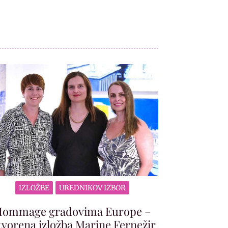
IZLOŽBE
UREDNIKOV IZBOR
ommage gradovima Europe –
vorena izložba Marine Fernežir