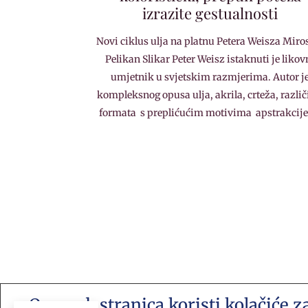
izrazite gestualnosti
Novi ciklus ulja na platnu Petera Weisza Miro
Pelikan Slikar Peter Weisz istaknuti je likov
umjetnik u svjetskim razmjerima. Autor j
kompleksnog opusa ulja, akrila, crteža, različ
formata s preplićućim motivima apstrakcije
Ova web stranica koristi kolačiće z
Kontakt e-mail: akademija.art@gmail