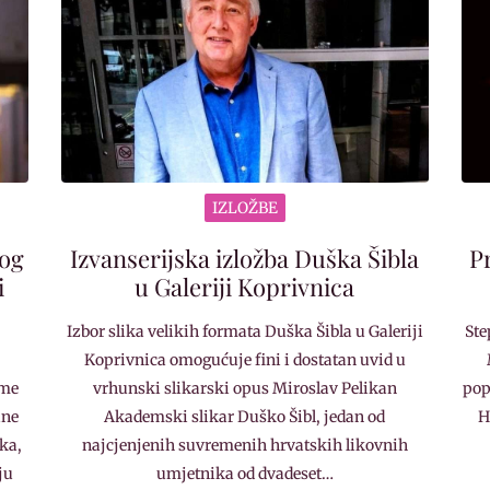
IZLOŽBE
nog
Izvanserijska izložba Duška Šibla
P
i
u Galeriji Koprivnica
Izbor slika velikih formata Duška Šibla u Galeriji
St
Koprivnica omogućuje fini i dostatan uvid u
ame
vrhunski slikarski opus Miroslav Pelikan
pop
ine
Akademski slikar Duško Šibl, jedan od
H
ka,
najcjenjenih suvremenih hrvatskih likovnih
ju
umjetnika od dvadeset…