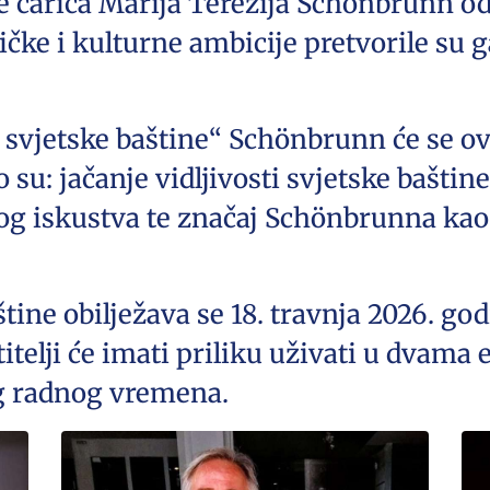
e carica Marija Terezija Schönbrunn od
tičke i kulturne ambicije pretvorile su 
 svjetske baštine“ Schönbrunn će se ov
o su: jačanje vidljivosti svjetske baštine
kog iskustva te značaj Schönbrunna ka
tine obilježava se 18. travnja 2026. godi
itelji će imati priliku uživati u dvam
g radnog vremena.