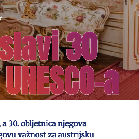
26
slavi 30
 UNESCO-a
a 30. obljetnica njegova
govu važnost za austrijsku