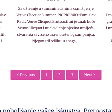
Za uživanje u sunčanim danima osmišljen je
slav
Veuve Clicquot Summer PRIPREMIO: Tomislav
Umj
ni
Radić Veuve Clicquot Brut zaštitni je znak kuće
gra
e
Veuve Clicquot i utjelovljenje njezina umijeća
i u
itih
stvaranja savršeno uravnoteženog šampanjca.
 i…
Njegov stil odlikuju snaga,…
Previous
1
2
3
Next
a poboljšanje vašeg iskustva. Pretpost
.com • Akademija Art Zagreb • Hrvatska