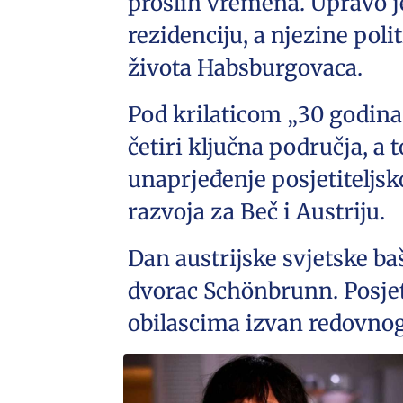
prošlih vremena. Upravo j
rezidenciju, a njezine poli
života Habsburgovaca.
Pod krilaticom „30 godina
četiri ključna područja, a t
unaprjeđenje posjetiteljs
razvoja za Beč i Austriju.
Dan austrijske svjetske baš
dvorac Schönbrunn. Posjet
obilascima izvan redovno