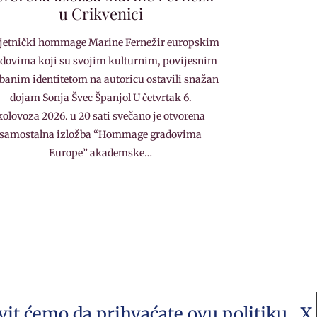
u Crikvenici
etnički hommage Marine Fernežir europskim
dovima koji su svojim kulturnim, povijesnim
rbanim identitetom na autoricu ostavili snažan
dojam Sonja Švec Španjol U četvrtak 6.
kolovoza 2026. u 20 sati svečano je otvorena
samostalna izložba “Hommage gradovima
Europe” akademske…
avit ćemo da prihvaćate ovu politiku
X
 stranica za umjetnost i sve druge