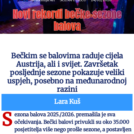
Novi rekordi bečke sezone
balova
Bečkim se balovima raduje cijela
Austrija, ali i svijet. Završetak
posljednje sezone pokazuje veliki
uspjeh, posebno na međunarodnoj
razini
Lara Kuš
S
ezona balova 2025./2026. premašila je sva
očekivanja. Bečki balovi privukli su oko 35.000
posjetitelja više nego prošle sezone, a postavljen