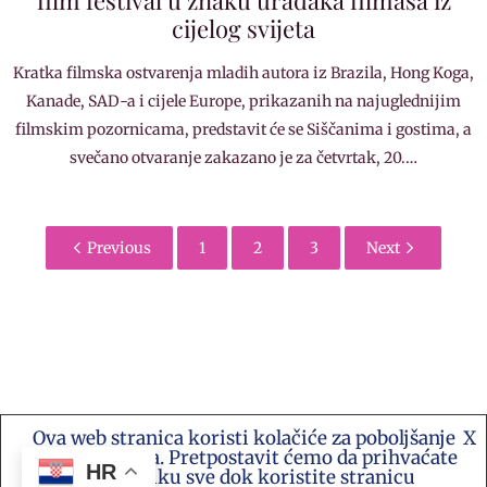
film festival u znaku uradaka filmaša iz
cijelog svijeta
Kratka filmska ostvarenja mladih autora iz Brazila, Hong Koga,
Kanade, SAD-a i cijele Europe, prikazanih na najuglednijim
filmskim pozornicama, predstavit će se Siščanima i gostima, a
svečano otvaranje zakazano je za četvrtak, 20.…
Previous
1
2
3
Next
Ova web stranica koristi kolačiće za poboljšanje
X
Kontakt e-mail: akademija.art@gmail.com •
vašeg iskustva. Pretpostavit ćemo da prihvaćate
Akademija Art Zagreb • Hrvatska stranica za
HR
ovu politiku sve dok koristite stranicu
umjetnost i sve druge vijesti te platforma suradnje