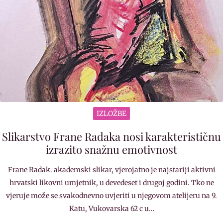
IZLOŽBE
Slikarstvo Frane Radaka nosi karakterističnu
izrazito snažnu emotivnost
Frane Radak. akademski slikar, vjerojatno je najstariji aktivni
hrvatski likovni umjetnik, u devedeset i drugoj godini. Tko ne
vjeruje može se svakodnevno uvjeriti u njegovom atelijeru na 9.
Katu, Vukovarska 62 c u…