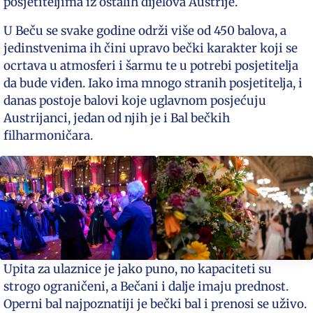
posjetiteljima iz ostalih dijelova Austrije.
U Beču se svake godine održi više od 450 balova, a
jedinstvenima ih čini upravo bečki karakter koji se
ocrtava u atmosferi i šarmu te u potrebi posjetitelja
da bude viđen. Iako ima mnogo stranih posjetitelja, i
danas postoje balovi koje uglavnom posjećuju
Austrijanci, jedan od njih je i Bal bečkih
filharmoničara.
Upita za ulaznice je jako puno, no kapaciteti su
strogo ograničeni, a Bečani i dalje imaju prednost.
Operni bal najpoznatiji je bečki bal i prenosi se uživo.