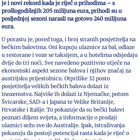
je i novi rekord kada je riječ o prihodima – s
prošlogodišnjih 205 milijuna eura, prihodi su u
posljednjoj sezoni narasli na gotovo 240 milijuna
eura.
U porastu je, pored toga, i broj stranih posjetitelja na
bečkim balovima. Oni kupuju ulaznice za bal, odlaze
u restorane i voze se taksijem, a u hotelima odsjedaju
dvije do tri noći. Sve navedeno pozitivno utječe na
ekonomski aspekt sezone balova i njihov značaj za
austrijsku prijestolnicu. Otprilike 32 posto
posjetitelja velikih bečkih balova dolazi iz
inozemstva. Najviše ih dolazi iz Njemačke, potom
Švicarske, SAD-a i Japana te Velike Britanije,
Hrvatske i Italije. To pokazuje da su bečki balovi
poznati diljem svijeta, a informacije o prodaji
ulaznici sežu sve do Australije. Ipak, istraživanja
pokazuju da postoji potencijal rasta kada je riječ o