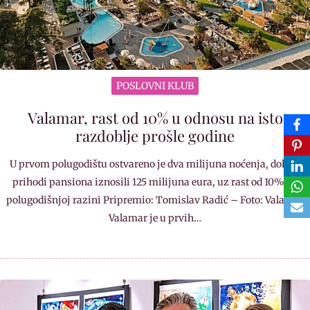
POSLOVNI KLUB
Valamar, rast od 10% u odnosu na isto
razdoblje prošle godine
U prvom polugodištu ostvareno je dva milijuna noćenja, dok su
prihodi pansiona iznosili 125 milijuna eura, uz rast od 10% na
polugodišnjoj razini Pripremio: Tomislav Radić – Foto: Valamar
Valamar je u prvih…