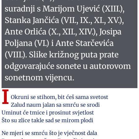
suradnji s Marijom Ujević (XIII.),
Stanka Jančića (VII., IX., XI., XV.),
Ante Orlića (X., XII., XIV.), Josipa
Poljana (VI.) i Ante Starčevića
(VIII.). Slike križnog puta prate
odgovarajuće sonete u autorovom
sonetnom vijencu.
I
Okruni se stihom, bit ćeš sama svetost
Zalud naum jalan sa smrću se srodi
Uminut će tmice i prosinut svjetlost
Što su zlice takle sad se mirom plodi
Ne mjeri se smrću što je vječnost dala