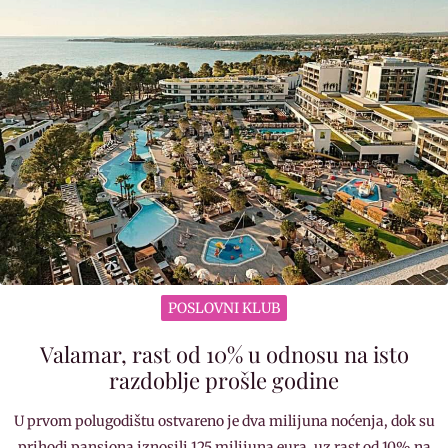
POSLOVNI KLUB
Valamar, rast od 10% u odnosu na isto
razdoblje prošle godine
U prvom polugodištu ostvareno je dva milijuna noćenja, dok su
prihodi pansiona iznosili 125 milijuna eura, uz rast od 10% na