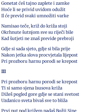
Gonetat ćeš tajno zaplete i zamke
Hoće li se privid uvidom odužit
Il će previd svaki umnožiti varke
Namisao teče, križ do križa stoji
Okrhnute šutnjom sve su riječi bile
Kad šutjeti ne znaš previde prebroji
Gdje si sada sjeto, gdje si bila prije
Nakon jetka slova procvjetala lijepost
Pri prozboru harnu porodi se krepost
III
Pri prozboru harnu porodi se krepost
Ti si samo sjena Isusova križa
Dižeš pogled gore gdje se stani svetost
Uzdanico sveta bivaš sve to bliža
Prvi put pod križem padaš Božji Sine