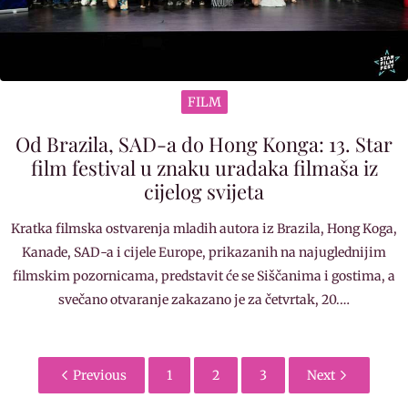
FILM
Od Brazila, SAD-a do Hong Konga: 13. Star
film festival u znaku uradaka filmaša iz
cijelog svijeta
Kratka filmska ostvarenja mladih autora iz Brazila, Hong Koga,
Kanade, SAD-a i cijele Europe, prikazanih na najuglednijim
filmskim pozornicama, predstavit će se Siščanima i gostima, a
svečano otvaranje zakazano je za četvrtak, 20.…
Previous
1
2
3
Next