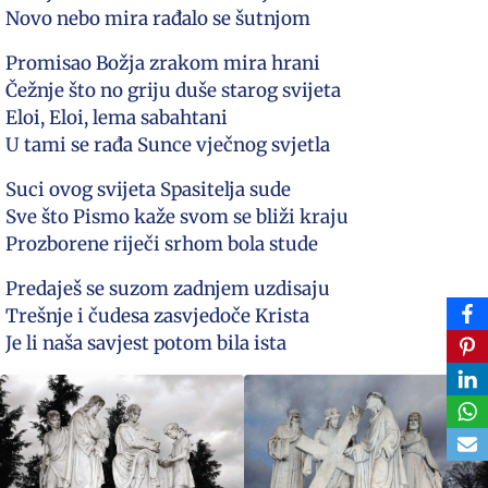
Novo nebo mira rađalo se šutnjom
Promisao Božja zrakom mira hrani
Čežnje što no griju duše starog svijeta
Eloi, Eloi, lema sabahtani
U tami se rađa Sunce vječnog svjetla
Suci ovog svijeta Spasitelja sude
Sve što Pismo kaže svom se bliži kraju
Prozborene riječi srhom bola stude
Predaješ se suzom zadnjem uzdisaju
Trešnje i čudesa zasvjedoče Krista
Je li naša savjest potom bila ista