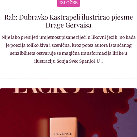
IZLOŽBE
Rab: Dubravko Kastrapeli ilustrirao pjesme
Drage Gervaisa
Nije lako prenijeti umjetnost pisane riječi u likovni jezik, no kada
je poezija toliko živa i scenična, kroz potez autora istančanog
senzibiliteta ostvaruje se magična transformacija lirike u
ilustraciju Sonja Švec Španjol U…