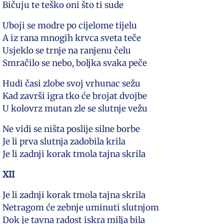
Bičuju te teško oni što ti sude
Uboji se modre po cijelome tijelu
A iz rana mnogih krvca sveta teče
Usjeklo se trnje na ranjenu čelu
Smračilo se nebo, boljka svaka peče
Hudi časi zlobe svoj vrhunac sežu
Kad završi igra tko će brojat dvojbe
U kolovrz mutan zle se slutnje vežu
Ne vidi se ništa poslije silne borbe
Je li prva slutnja zadobila krila
Je li zadnji korak tmola tajna skrila
XII
Je li zadnji korak tmola tajna skrila
Netragom će zebnje uminuti slutnjom
Dok je tavna radost iskra milja bila