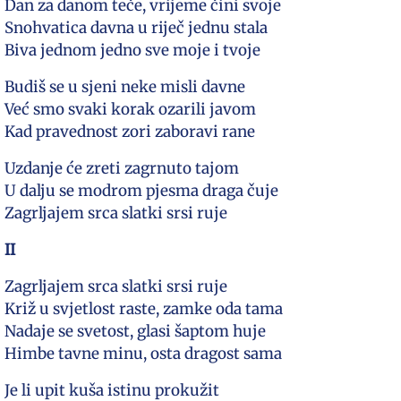
Dan za danom teče, vrijeme čini svoje
Snohvatica davna u riječ jednu stala
Biva jednom jedno sve moje i tvoje
Budiš se u sjeni neke misli davne
Već smo svaki korak ozarili javom
Kad pravednost zori zaboravi rane
Uzdanje će zreti zagrnuto tajom
U dalju se modrom pjesma draga čuje
Zagrljajem srca slatki srsi ruje
II
Zagrljajem srca slatki srsi ruje
Križ u svjetlost raste, zamke oda tama
Nadaje se svetost, glasi šaptom huje
Himbe tavne minu, osta dragost sama
Je li upit kuša istinu prokužit