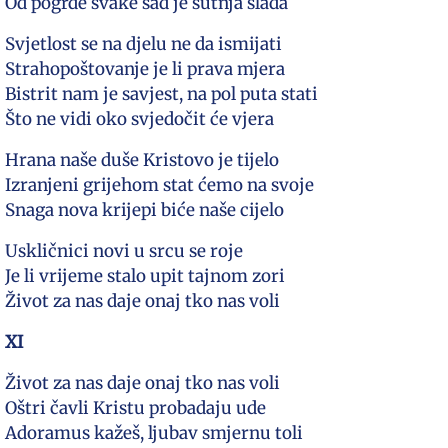
Od pogrde svake sad je šutnja slađa
Svjetlost se na djelu ne da ismijati
Strahopoštovanje je li prava mjera
Bistrit nam je savjest, na pol puta stati
Što ne vidi oko svjedočit će vjera
Hrana naše duše Kristovo je tijelo
Izranjeni grijehom stat ćemo na svoje
Snaga nova krijepi biće naše cijelo
Uskličnici novi u srcu se roje
Je li vrijeme stalo upit tajnom zori
Život za nas daje onaj tko nas voli
XI
Život za nas daje onaj tko nas voli
Oštri čavli Kristu probadaju ude
Adoramus kažeš, ljubav smjernu toli