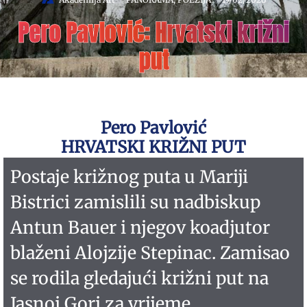
Pero Pavlović: Hrvatski križni
put
Pero Pavlović
HRVATSKI KRIŽNI PUT
Postaje križnog puta u Mariji
Bistrici zamislili su nadbiskup
Antun Bauer i njegov koadjutor
blaženi Alojzije Stepinac. Zamisao
se rodila gledajući križni put na
Jasnoj Gori za vrijeme