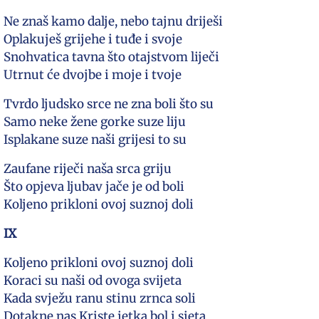
Ne znaš kamo dalje, nebo tajnu driješi
Oplakuješ grijehe i tuđe i svoje
Snohvatica tavna što otajstvom liječi
Utrnut će dvojbe i moje i tvoje
Tvrdo ljudsko srce ne zna boli što su
Samo neke žene gorke suze liju
Isplakane suze naši grijesi to su
Zaufane riječi naša srca griju
Što opjeva ljubav jače je od boli
Koljeno prikloni ovoj suznoj doli
IX
Koljeno prikloni ovoj suznoj doli
Koraci su naši od ovoga svijeta
Kada svježu ranu stinu zrnca soli
Dotakne nas Kriste jetka bol i sjeta