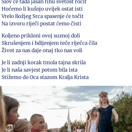
Slov će tada jasan tihu svetost ročit
Hoćemo li kušnjo uvijek ostat isti
Vrelo Božjeg Srca spasenje će točit
Na izvoru riječi postat ćemo čisti
Koljeno prikloni ovoj suznoj doli
Skrušenjem i bdijenjem teče riječca čila
Život za nas daje onaj tko nas voli
Je li zadnji korak tmola tajna skrila
Je li naša savjest potom bila ista
Stižemo do Oca stazom Kralja Krista