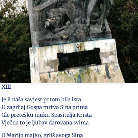
XIII
Je li naša savjest potom bila ista
U zagrljaj Gospa mrtva Sina prima
Gle pretešku muku Spasitelja Krista
Vječna to je ljubav darovana svima
O Marijo majko, grliš svoga Sina