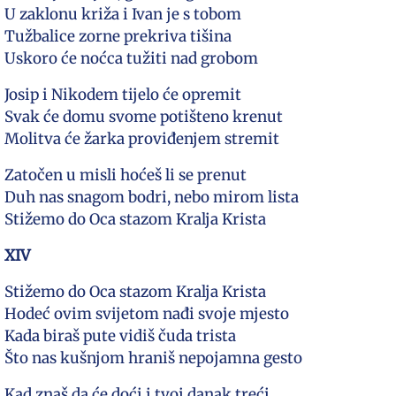
U zaklonu križa i Ivan je s tobom
Tužbalice zorne prekriva tišina
Uskoro će noćca tužiti nad grobom
Josip i Nikodem tijelo će opremit
Svak će domu svome potišteno krenut
Molitva će žarka proviđenjem stremit
Zatočen u misli hoćeš li se prenut
Duh nas snagom bodri, nebo mirom lista
Stižemo do Oca stazom Kralja Krista
XIV
Stižemo do Oca stazom Kralja Krista
Hodeć ovim svijetom nađi svoje mjesto
Kada biraš pute vidiš čuda trista
Što nas kušnjom hraniš nepojamna gesto
Kad znaš da će doći i tvoj danak treći