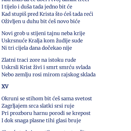
I tijelo i duša tada jedno bit će
Kad stupiš pred Krista što ćeš tada reći
Oživljen u duhu bit ćeš novo biće
Novi grob u stijeni tajnu neba krije
Uskrsnuće Kralja kom žudije sude
Ni tri cijela dana dočekao nije
Zlatni traci zore na istoku rude
Uskrsli Krist živi i smrt smrću svlada
Nebo zemlju rosi mirom rajskog sklada
XV
Okruni se stihom bit ćeš sama svetost
Zagrljajem srca slatki srsi ruje
Pri prozboru harnu porodi se krepost
I dok snaga plasne tihi glasi bruje