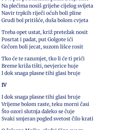
Na plećima nosiš grijehe cijelog svijeta
Navir trpkih riječi oćuh boli pline
Grudi bol pritišće, duša bolom cvjeta
Treba opet ustat, križ pretežak nosit
Posrtat i padat, put Golgote ići
Grčom boli jecat, suzom lišce rosit
Tko će te razumjet, tko li će ti prići
Breme križa tišti, nevjerice huje
I dok snaga plasne tihi glasi bruje
IV
I dok snaga plasne tihi glasi bruje
Vrijeme bolom raste, teku morni časi
Što ozori slutnja daleko se čuje
Svaki smjeran pogled svetost čilo krati