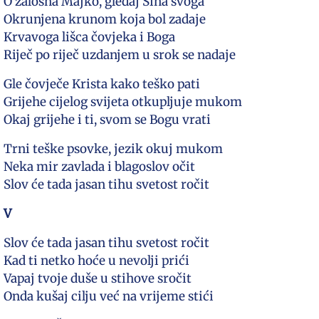
O žalosna Majko, gledaj Sina svoga
Okrunjena krunom koja bol zadaje
Krvavoga lišca čovjeka i Boga
Riječ po riječ uzdanjem u srok se nadaje
Gle čovječe Krista kako teško pati
Grijehe cijelog svijeta otkupljuje mukom
Okaj grijehe i ti, svom se Bogu vrati
Trni teške psovke, jezik okuj mukom
Neka mir zavlada i blagoslov očit
Slov će tada jasan tihu svetost ročit
V
Slov će tada jasan tihu svetost ročit
Kad ti netko hoće u nevolji prići
Vapaj tvoje duše u stihove sročit
Onda kušaj cilju već na vrijeme stići