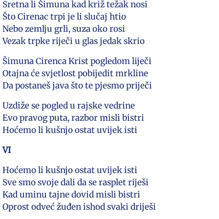
Sretna li Šimuna kad križ težak nosi
Što Cirenac trpi je li slučaj htio
Nebo zemlju grli, suza oko rosi
Vezak trpke riječi u glas jedak skrio
Šimuna Cirenca Krist pogledom liječi
Otajna će svjetlost pobijedit mrkline
Da postaneš java što te pjesmo priječi
Uzdiže se pogled u rajske vedrine
Evo pravog puta, razbor misli bistri
Hoćemo li kušnjo ostat uvijek isti
VI
Hoćemo li kušnjo ostat uvijek isti
Sve smo svoje dali da se rasplet riješi
Kad uminu tajne dovid misli bistri
Oprost odveć žuđen ishod svaki driješi