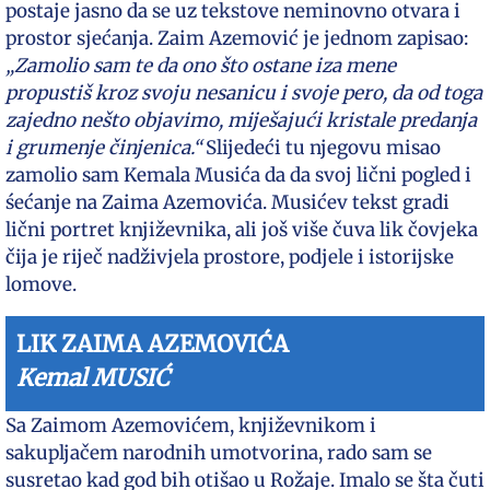
postaje jasno da se uz tekstove neminovno otvara i
prostor sjećanja. Zaim Azemović je jednom zapisao:
„Zamolio sam te da ono što ostane iza mene
propustiš kroz svoju nesanicu i svoje pero, da od toga
zajedno nešto objavimo, miješajući kristale predanja
i grumenje činjenica.“
Slijedeći tu njegovu misao
zamolio sam Kemala Musića da da svoj lični pogled i
śećanje na Zaima Azemovića. Musićev tekst gradi
lični portret književnika, ali još više čuva lik čovjeka
čija je riječ nadživjela prostore, podjele i istorijske
lomove.
LIK ZAIMA AZEMOVIĆA
Kemal MUSIĆ
Sa Zaimom Azemovićem, književnikom i
sakupljačem narodnih umotvorina, rado sam se
susretao kad god bih otišao u Rožaje. Imalo se šta čuti