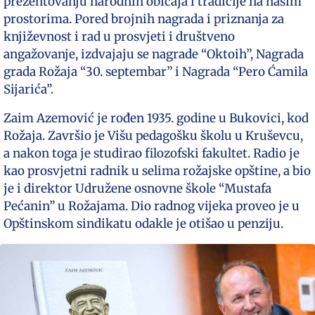
prezentovanju narodnih običaja i tradicije na našim
prostorima. Pored brojnih nagrada i priznanja za
književnost i rad u prosvjeti i društveno
angažovanje, izdvajaju se nagrade “Oktoih”, Nagrada
grada Rožaja “30. septembar” i Nagrada “Pero Ćamila
Sijarića”.
Zaim Azemović je rođen 1935. godine u Bukovici, kod
Rožaja. Završio je Višu pedagošku školu u Kruševcu,
a nakon toga je studirao filozofski fakultet. Radio je
kao prosvjetni radnik u selima rožajske opštine, a bio
je i direktor Udružene osnovne škole “Mustafa
Pećanin” u Rožajama. Dio radnog vijeka proveo je u
Opštinskom sindikatu odakle je otišao u penziju.