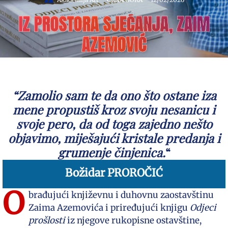
IZ PROSTORA SJEĆANJA, ZAIM
AZEMOVIĆ
“Zamolio sam te da ono što ostane iza
mene propustiš kroz svoju nesanicu i
svoje pero, da od toga zajedno nešto
objavimo, miješajući kristale predanja i
grumenje činjenica.
“
Božidar PROROČIĆ
O
brađujući književnu i duhovnu zaostavštinu
Zaima Azemovića i priređujući knjigu
Odjeci
prošlosti
iz njegove rukopisne ostavštine,