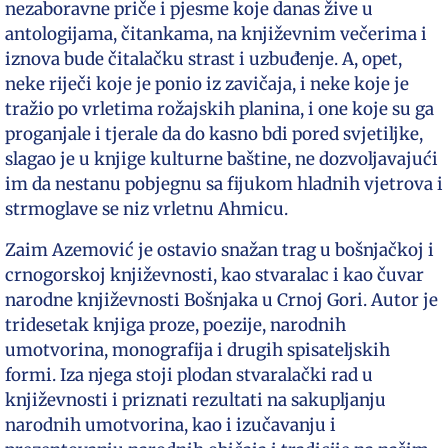
nezaboravne priče i pjesme koje danas žive u
antologijama, čitankama, na književnim večerima i
iznova bude čitalačku strast i uzbuđenje. A, opet,
neke riječi koje je ponio iz zavičaja, i neke koje je
tražio po vrletima rožajskih planina, i one koje su ga
proganjale i tjerale da do kasno bdi pored svjetiljke,
slagao je u knjige kulturne baštine, ne dozvoljavajući
im da nestanu pobjegnu sa fijukom hladnih vjetrova i
strmoglave se niz vrletnu Ahmicu.
Zaim Azemović je ostavio snažan trag u bošnjačkoj i
crnogorskoj književnosti, kao stvaralac i kao čuvar
narodne književnosti Bošnjaka u Crnoj Gori. Autor je
tridesetak knjiga proze, poezije, narodnih
umotvorina, monografija i drugih spisateljskih
formi. Iza njega stoji plodan stvaralački rad u
književnosti i priznati rezultati na sakupljanju
narodnih umotvorina, kao i izučavanju i