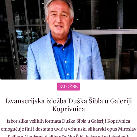
IZLOŽBE
Izvanserijska izložba Duška Šibla u Galeriji
Koprivnica
Izbor slika velikih formata Duška Šibla u Galeriji Koprivnica
omogućuje fini i dostatan uvid u vrhunski slikarski opus Miroslav
Pelikan Akademski slikar Duško Šibl, jedan od najcjenjenih