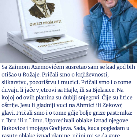
Sa Zaimom Azemovićem susretao sam se kad god bih
otišao u Rožaje. Pričali smo o književnosti,
slikarstvu, pozorištvu i muzici. Pričali smo i o tome
duvaju li jače vjetrovi sa Hajle, ili sa Bjelasice. Na
kojoj od ovih planina su dublji snjegovi. Čije su litice
oštrije. Jesu li gladniji vuci na Ahmici ili Zekovoj
glavi. Pričali smo i o tome gdje bolje grize pastrmka:
u Ibru ili u Limu. Upoređivali oblake iznad njegove
Bukovice i mojega Godijeva. Sada, kada pogledam u
rasute oblake iznad planine, učini mi se da gore