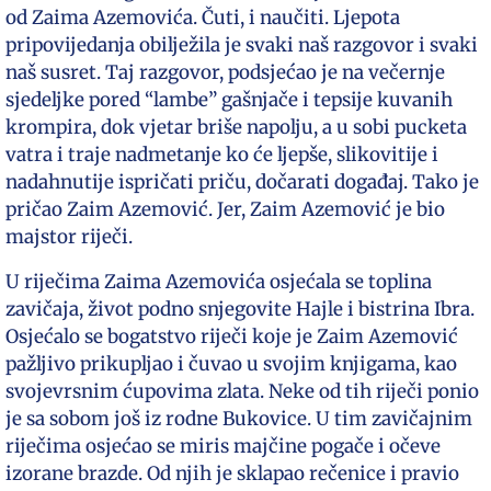
od Zaima Azemovića. Čuti, i naučiti. Ljepota
pripovijedanja obilježila je svaki naš razgovor i svaki
naš susret. Taj razgovor, podsjećao je na večernje
sjedeljke pored “lambe” gašnjače i tepsije kuvanih
krompira, dok vjetar briše napolju, a u sobi pucketa
vatra i traje nadmetanje ko će ljepše, slikovitije i
nadahnutije ispričati priču, dočarati događaj. Tako je
pričao Zaim Azemović. Jer, Zaim Azemović je bio
majstor riječi.
U riječima Zaima Azemovića osjećala se toplina
zavičaja, život podno snjegovite Hajle i bistrina Ibra.
Osjećalo se bogatstvo riječi koje je Zaim Azemović
pažljivo prikupljao i čuvao u svojim knjigama, kao
svojevrsnim ćupovima zlata. Neke od tih riječi ponio
je sa sobom još iz rodne Bukovice. U tim zavičajnim
riječima osjećao se miris majčine pogače i očeve
izorane brazde. Od njih je sklapao rečenice i pravio