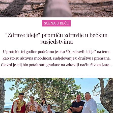
SCENA U BEČU
“Zdrave ideje” promiču zdravlje u bečkim
susjedstvima
U protekle tri godine podržano je oko 50 „zdravih ideja“ na teme
kao što su aktivna mobilnost, sudjelovanje u društvu i prehrana.
Glavni je cilj bio potaknuti građane na zdraviji način života Lara…