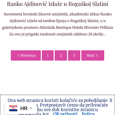
Ranko Ajdinović izlaže u Rogaškoj Slatini
Suvremeni hrvatski likovni umjetnik, akademski slikar Ranko
Ajdinović izlaže od sredine lipnja u Rogaškoj Slatini, u u
galerijskom prostoru Atlantida Boutique Hotela Miroslav Pelikan
Za ovu je prigodu istaknuti umjetnik odabrao 28 akrila…
Previous
1
2
3
Next
Ova web stranica koristi kolačiće za poboljšanje
X
Kontakt e-mail: akademija.art@gmail.com •
vašeg iskustva. Pretpostavit ćemo da prihvaćate
Akademija Art Zagreb • Hrvatska stranica za
HR
ovu politiku sve dok koristite stranicu
umjetnost i sve druge vijesti te platforma suradnje
Akademija Art.
OK prihvati
Policy