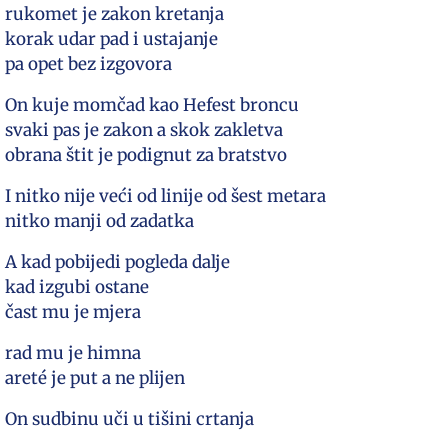
rukomet je zakon kretanja
korak udar pad i ustajanje
pa opet bez izgovora
On kuje momčad kao Hefest broncu
svaki pas je zakon a skok zakletva
obrana štit je podignut za bratstvo
I nitko nije veći od linije od šest metara
nitko manji od zadatka
A kad pobijedi pogleda dalje
kad izgubi ostane
čast mu je mjera
rad mu je himna
areté je put a ne plijen
On sudbinu uči u tišini crtanja