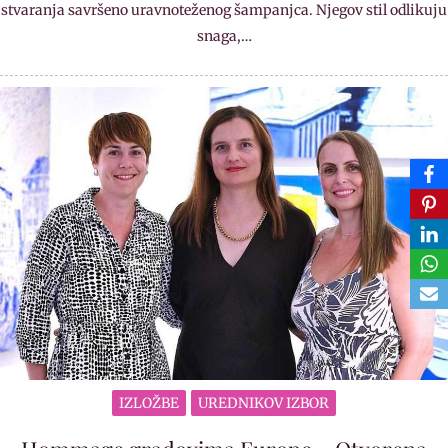
stvaranja savršeno uravnoteženog šampanjca. Njegov stil odlikuju
snaga,…
IZLOŽBE
UREDNIKOV IZBOR