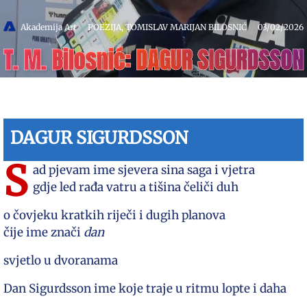
Akademija Art
POEZIJA
,
TOMISLAV MARIJAN BILOSNIĆ
03/02/2026
T. M. Bilosnić: DAGUR SIGURDSSON
DAGUR SIGURDSSON
S
ad pjevam ime sjevera sina saga i vjetra
gdje led rađa vatru a tišina čeliči duh
o čovjeku kratkih riječi i dugih planova
čije ime znači
dan
svjetlo u dvoranama
Dan Sigurdsson ime koje traje u ritmu lopte i daha