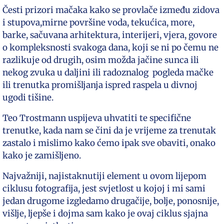
Česti prizori mačaka kako se provlače između zidova
i stupova,mirne površine voda, tekućica, more,
barke, sačuvana arhitektura, interijeri, vjera, govore
o kompleksnosti svakoga dana, koji se ni po čemu ne
razlikuje od drugih, osim možda jačine sunca ili
nekog zvuka u daljini ili radoznalog pogleda mačke
ili trenutka promišljanja ispred raspela u divnoj
ugodi tišine.
Teo Trostmann uspijeva uhvatiti te specifične
trenutke, kada nam se čini da je vrijeme za trenutak
zastalo i mislimo kako ćemo ipak sve obaviti, onako
kako je zamišljeno.
Najvažniji, najistaknutiji element u ovom lijepom
ciklusu fotografija, jest svjetlost u kojoj i mi sami
jedan drugome izgledamo drugačije, bolje, ponosnije,
višlje, ljepše i dojma sam kako je ovaj ciklus sjajna