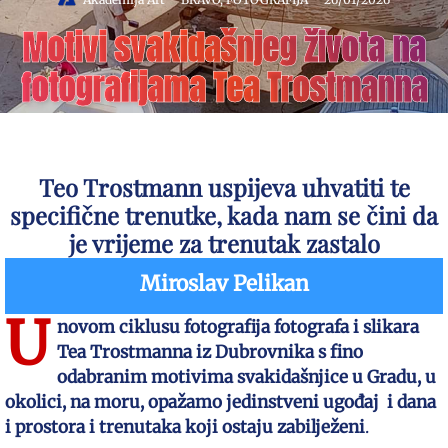
Motivi svakidašnjeg života na
fotografijama Tea Trostmanna
Teo Trostmann uspijeva uhvatiti te
specifične trenutke, kada nam se čini da
je vrijeme za trenutak zastalo
Miroslav Pelikan
U
novom ciklusu fotografija fotografa i slikara
Tea Trostmanna iz Dubrovnika s fino
odabranim motivima svakidašnjice u Gradu, u
okolici, na moru, opažamo jedinstveni ugođaj i dana
i prostora i trenutaka koji ostaju zabilježeni
.