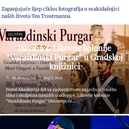
Zapanjujuće lijep ciklus fotografija o svakidašnjici
naših života Tea Trostmanna.
IZLOŽBE
Izložba 4. Likovne kolonije
“Varaždinski Purgar” u Gradskoj
knjižnici
Akademija Art
Aug 9, 2026
Portal Akademija Art sa zadovoljstvom najavljuje izložbu
slika i skulptura nastalih u sklopu 4. Likovne kolonije
“Varaždinski Purgar” Otvorenje će…