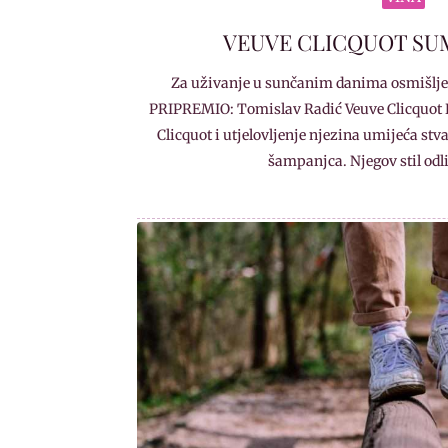
VEUVE CLICQUOT SU
Za uživanje u sunčanim danima osmišlje
PRIPREMIO: Tomislav Radić Veuve Clicquot B
Clicquot i utjelovljenje njezina umijeća st
šampanjca. Njegov stil od