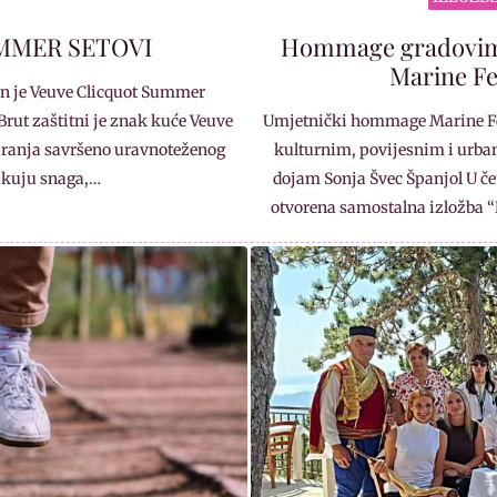
MMER SETOVI
Hommage gradovima
Marine Fe
n je Veuve Clicquot Summer
rut zaštitni je znak kuće Veuve
Umjetnički hommage Marine Fe
varanja savršeno uravnoteženog
kulturnim, povijesnim i urban
likuju snaga,…
dojam Sonja Švec Španjol U čet
otvorena samostalna izložb