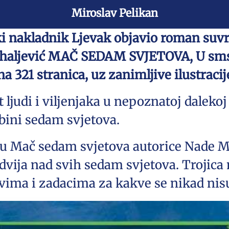
Miroslav Pelikan
ki nakladnik Ljevak objavio roman su
ihaljević MAČ SEDAM SVJETOVA, U sms B
a 321 stranica, uz zanimljive ilustraci
judi i viljenjaka u nepoznatoj dalekoj 
bini sedam svjetova.
nu Mač sedam svjetova autorice Nade M
nadvija nad svih sedam svjetova. Trojica
ovima i zadacima za kakve se nikad nis