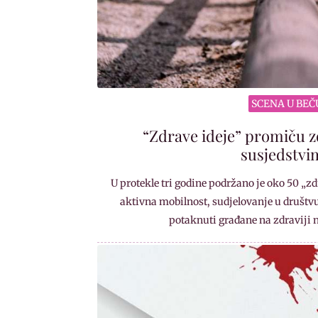
SCENA U BEČ
“Zdrave ideje” promiču z
susjedstvi
U protekle tri godine podržano je oko 50 „zd
aktivna mobilnost, sudjelovanje u društvu 
potaknuti građane na zdraviji 