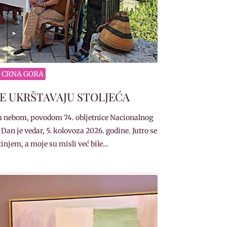
CRNA GORA
SE UKRŠTAVAJU STOLJEĆA
m nebom, povodom 74. obljetnice Nacionalnog
n je vedar, 5. kolovoza 2026. godine. Jutro se
tinjem, a moje su misli već bile…