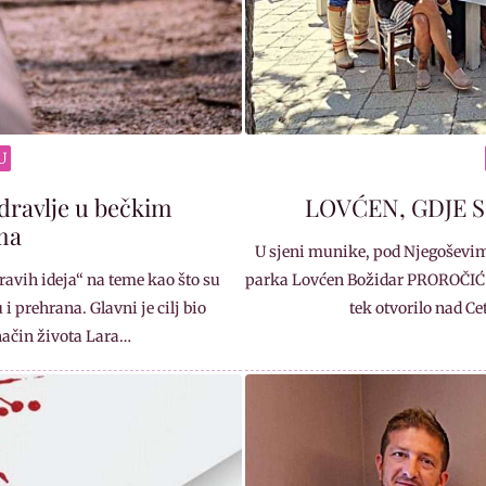
U
dravlje u bečkim
LOVĆEN, GDJE 
ma
U sjeni munike, pod Njegoševi
ravih ideja“ na teme kao što su
parka Lovćen Božidar PROROČIĆ Da
i prehrana. Glavni je cilj bio
tek otvorilo nad Ce
način života Lara…