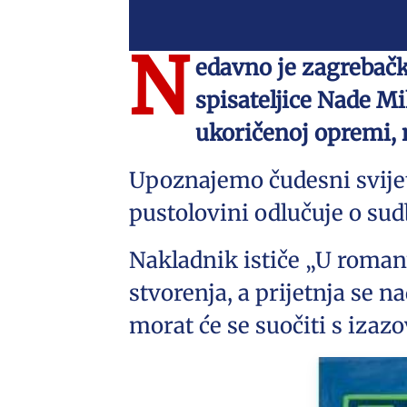
N
edavno je zagrebač
spisateljice Nade M
ukoričenoj opremi, n
Upoznajemo čudesni svijet l
pustolovini odlučuje o sud
Nakladnik ističe „U roma
stvorenja, a prijetnja se 
morat će se suočiti s izaz