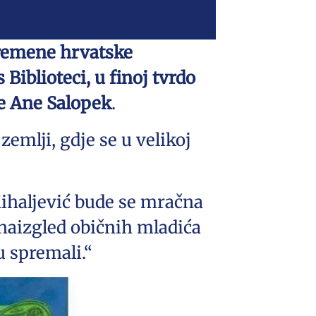
vremene hrvatske
iblioteci, u finoj tvrdo
je Ane Salopek
.
zemlji, gdje se u velikoj
ihaljević bude se mračna
 naizgled običnih mladića
u spremali.“