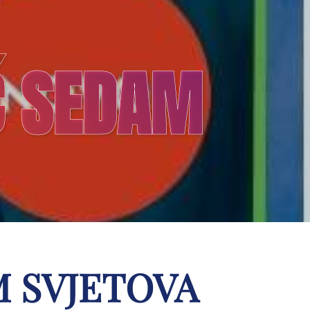
AČ SEDAM
M SVJETOVA