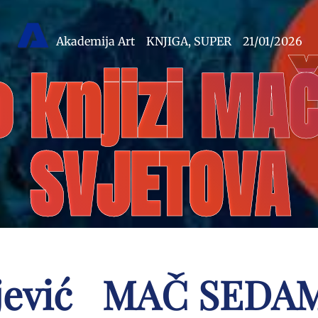
Akademija Art
KNJIGA
,
SUPER
21/01/2026
o knjizi M
SVJETOVA
ljević MAČ SEDA