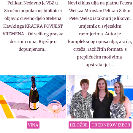
Pelikan Nedavno je VBZ u
Novi ciklus ulja na platnu Petera
Stručno popularnoj biblioteci
Weisza Miroslav Pelikan Slikar
objavio čuveno djelo Stehena
Peter Weisz istaknuti je likovni
Hawkinga KRATKA POVIJEST
umjetnik u svjetskim
VREMENA –Od velikog praska
razmjerima. Autor je
do crnih rupa. Riječ je o
kompleksnog opusa ulja, akrila,
dopunjenom…
crteža, različitih formata s
preplićućim motivima
apstrakcije i…
VINA
IZLOŽBE
UREDNIKOV IZBOR