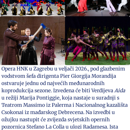
Opera HNK u Zagrebu u veljači 2026., pod glazbenim
vodstvom šefa dirigenta Pier Giorgija Morandija
ostvaruje jednu od najvećih međunarodnih
koprodukcija sezone. Izvedena će biti Verdijeva
Aida
u režiji Marija Pontiggie, koja nastaje u suradnji s
Teatrom Massimo iz Palerma i Nacionalnog kazališta
Csokonai iz mađarskog Debrecena. Na izvedbi u
ožujku nastupit će zvijezda svjetskih opernih
pozornica Stefano La Colla u ulozi Radamesa. Ista