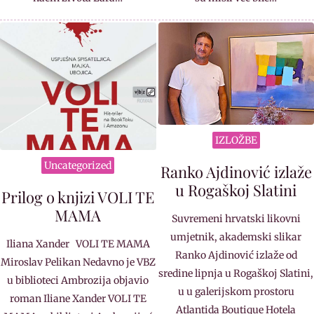
IZLOŽBE
Uncategorized
Ranko Ajdinović izlaže
u Rogaškoj Slatini
Prilog o knjizi VOLI TE
MAMA
Suvremeni hrvatski likovni
umjetnik, akademski slikar
Iliana Xander VOLI TE MAMA
Ranko Ajdinović izlaže od
Miroslav Pelikan Nedavno je VBZ
sredine lipnja u Rogaškoj Slatini,
u biblioteci Ambrozija objavio
u u galerijskom prostoru
roman Iliane Xander VOLI TE
Atlantida Boutique Hotela