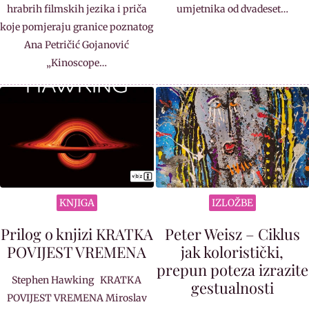
hrabrih filmskih jezika i priča
umjetnika od dvadeset…
koje pomjeraju granice poznatog
Ana Petričić Gojanović
„Kinoscope…
KNJIGA
IZLOŽBE
Prilog o knjizi KRATKA
Peter Weisz – Ciklus
POVIJEST VREMENA
jak koloristički,
prepun poteza izrazite
Stephen Hawking KRATKA
gestualnosti
POVIJEST VREMENA Miroslav