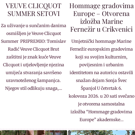
VEUVE CLICQUOT
Hommage gradovima
SUMMER SETOVI
Europe – Otvorena
izložba Marine
Za uživanje u sunčanim danima
Fernežir u Crikvenici
osmišljen je Veuve Clicquot
Summer PRIPREMIO: Tomislav
Umjetnički hommage Marine
Radić Veuve Clicquot Brut
Fernežir europskim gradovima
zaštitni je znak kuće Veuve
koji su svojim kulturnim,
Clicquot i utjelovljenje njezina
povijesnim i urbanim
umijeća stvaranja savršeno
identitetom na autoricu ostavili
uravnoteženog šampanjca.
snažan dojam Sonja Švec
Njegov stil odlikuju snaga,…
Španjol U četvrtak 6.
kolovoza 2026. u 20 sati svečano
je otvorena samostalna
izložba “Hommage gradovima
Europe” akademske…