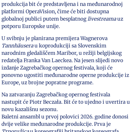
produkcija bit će predstavljena i na međunarodnoj
platformi OperaVision, čime će biti dostupna
globalnoj publici putem besplatnog
livestreama
uz
potporu Europske unije.
U svibnju je planirana premijera Wagnerova
Tannhäusera
u koprodukciji sa Slovenskim
narodnim gledališčem Maribor, u režiji belgijskog
redatelja Franka Van Laeckea. Na jesen slijedi novo
izdanje Zagrebačkog opernog festivala, koji će
ponovno ugostiti međunarodne operne produkcije iz
Europe, uz brojne popratne programe.
Na zatvaranju Zagrebačkog opernog festivala
nastupit će Piotr Beczała. Bit će to ujedno i uvertira u
novu kazališnu sezonu.
Baletni ansambl u prvoj polovici 2026. godine donosi
dvije velike međunarodne produkcije. Prva je
Trnoružica
u koreografiji britanskog koreografa