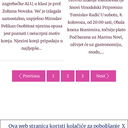
četvrto izdanje manifestacije
zagrebačke ALU, u klasi je prof.
Snovi Vinodolski Pripremio:
Zoltana Novaka. Već je izlagala
Tomislav Radić U subotu, 8.
samostalno, uspješno Miroslav
kolovoza, od 20:00 sati, Obala
Pelikan Osobitost njezina opusa
kneza Branimira, točnije plato
jest poznati i neiscrpni motiv
Pod barana uz Marinu Novi,
konja. Njezini konji pripadaju u
oživjet će uz gastronomiju,
najljepše…
modu,…
Previous
1
2
3
Next
Ova web stranica koristi kolačiće za poboljšanje
X
Kontakt e-mail: akademija.art@gmail.com •