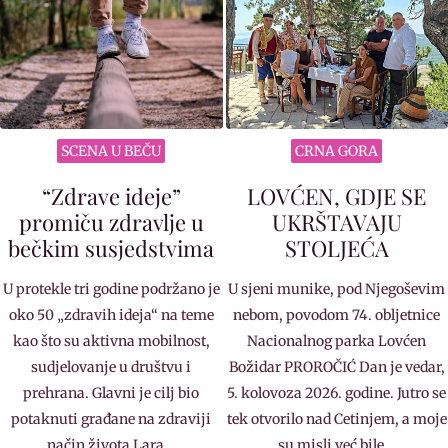
SCENA U BEČU
CRNA GORA
“Zdrave ideje”
LOVĆEN, GDJE SE
promiču zdravlje u
UKRŠTAVAJU
bečkim susjedstvima
STOLJEĆA
U protekle tri godine podržano je
U sjeni munike, pod Njegoševim
oko 50 „zdravih ideja“ na teme
nebom, povodom 74. obljetnice
kao što su aktivna mobilnost,
Nacionalnog parka Lovćen
sudjelovanje u društvu i
Božidar PROROČIĆ Dan je vedar,
prehrana. Glavni je cilj bio
5. kolovoza 2026. godine. Jutro se
potaknuti građane na zdraviji
tek otvorilo nad Cetinjem, a moje
način života Lara…
su misli već bile…