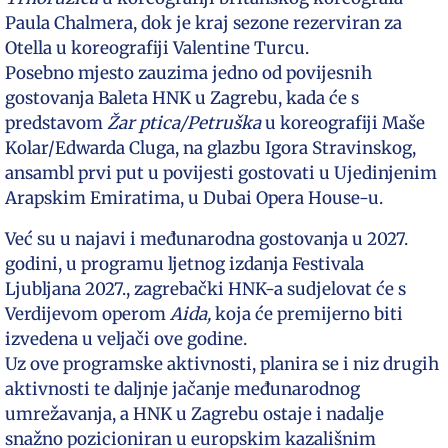
Paula Chalmera, dok je kraj sezone rezerviran za
Otella u koreografiji Valentine Turcu.
Posebno mjesto zauzima jedno od povijesnih
gostovanja Baleta HNK u Zagrebu, kada će s
predstavom
Žar ptica/Petruška
u koreografiji Maše
Kolar/Edwarda Cluga, na glazbu Igora Stravinskog,
ansambl prvi put u povijesti gostovati u Ujedinjenim
Arapskim Emiratima, u Dubai Opera House-u.
Već su u najavi i međunarodna gostovanja u 2027.
godini, u programu ljetnog izdanja Festivala
Ljubljana 2027., zagrebački HNK-a sudjelovat će s
Verdijevom operom
Aida,
koja će premijerno biti
izvedena u veljači ove godine.
Uz ove programske aktivnosti, planira se i niz drugih
aktivnosti te daljnje jačanje međunarodnog
umrežavanja, a HNK u Zagrebu ostaje i nadalje
snažno pozicioniran u europskim kazališnim