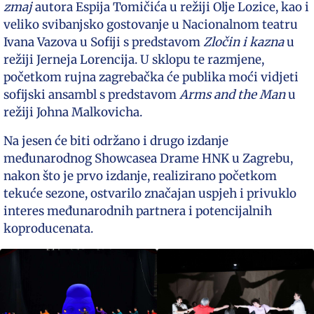
zmaj
autora Espija Tomičića u režiji Olje Lozice, kao i
veliko svibanjsko gostovanje u Nacionalnom teatru
Ivana Vazova u Sofiji s predstavom
Zločin i kazna
u
režiji Jerneja Lorencija. U sklopu te razmjene,
početkom rujna zagrebačka će publika moći vidjeti
sofijski ansambl s predstavom
Arms and the Man
u
režiji Johna Malkovicha.
Na jesen će biti održano i drugo izdanje
međunarodnog Showcasea Drame HNK u Zagrebu,
nakon što je prvo izdanje, realizirano početkom
tekuće sezone, ostvarilo značajan uspjeh i privuklo
interes međunarodnih partnera i potencijalnih
koproducenata.