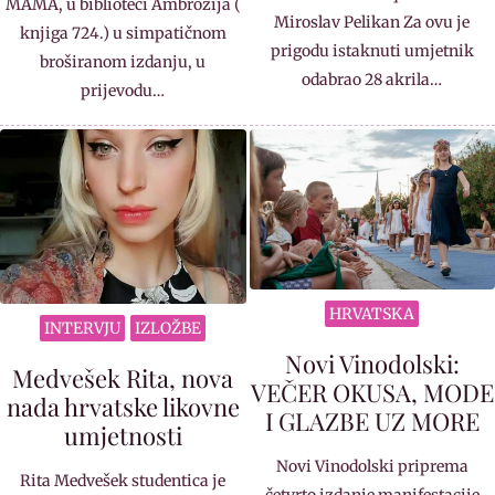
MAMA, u biblioteci Ambrozija (
Miroslav Pelikan Za ovu je
knjiga 724.) u simpatičnom
prigodu istaknuti umjetnik
broširanom izdanju, u
odabrao 28 akrila…
prijevodu…
HRVATSKA
INTERVJU
IZLOŽBE
Novi Vinodolski:
Medvešek Rita, nova
VEČER OKUSA, MODE
nada hrvatske likovne
I GLAZBE UZ MORE
umjetnosti
Novi Vinodolski priprema
Rita Medvešek studentica je