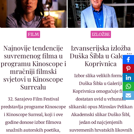
FILM
IZLOŽBE
Najnovije tendencije
Izvanserijska izložba
suvremenog filma u
Duška Šibla u Galeriji
programu Kinoscope i
Koprivnica
mračniji filmski
Izbor slika velikih formata
svjetovi u Kinoscope
Duška Šibla u Galeriji
Surrealu
Koprivnica omogućuje fini i
32. Sarajevo Film Festival
dostatan uvid u vrhunski
predstavlja programe Kinoscope
slikarski opus Miroslav Pelikan
i Kinoscope Surreal, koji i ove
Akademski slikar Duško Šibl,
godine donose izbor filmova
jedan od najcjenjenih
snažnih autorskih poetika,
suvremenih hrvatskih likovnih