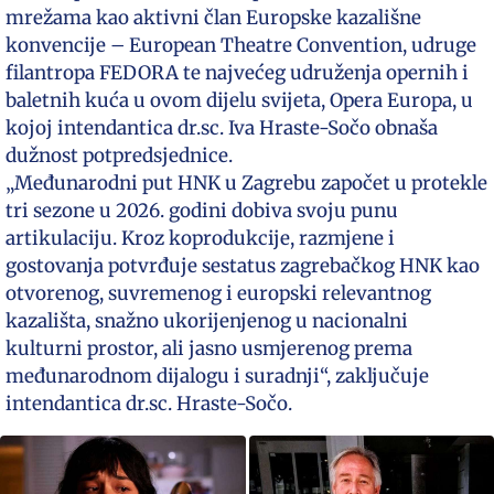
mrežama kao aktivni član Europske kazališne
konvencije – European Theatre Convention, udruge
filantropa FEDORA te najvećeg udruženja opernih i
baletnih kuća u ovom dijelu svijeta, Opera Europa, u
kojoj intendantica dr.sc. Iva Hraste-Sočo obnaša
dužnost potpredsjednice.
„Međunarodni put HNK u Zagrebu započet u protekle
tri sezone u 2026. godini dobiva svoju punu
artikulaciju. Kroz koprodukcije, razmjene i
gostovanja potvrđuje sestatus zagrebačkog HNK kao
otvorenog, suvremenog i europski relevantnog
kazališta, snažno ukorijenjenog u nacionalni
kulturni prostor, ali jasno usmjerenog prema
međunarodnom dijalogu i suradnji“, zaključuje
intendantica dr.sc. Hraste-Sočo.