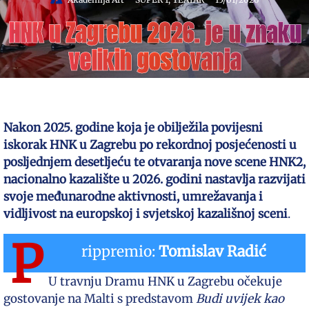
HNK u Zagrebu 2026. je u znaku
velikih gostovanja
Nakon 2025. godine koja je obilježila povijesni
iskorak HNK u Zagrebu po rekordnoj posjećenosti u
posljednjem desetljeću te otvaranja nove scene HNK2,
nacionalno kazalište u 2026. godini nastavlja razvijati
svoje međunarodne aktivnosti, umrežavanja i
vidljivost na europskoj i svjetskoj kazališnoj sceni
.
P
rippremio:
Tomislav Radić
U travnju Dramu HNK u Zagrebu očekuje
gostovanje na Malti s predstavom
Budi uvijek kao