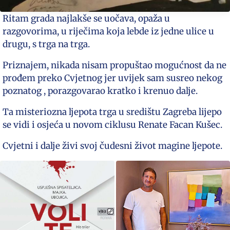
Ritam grada najlakše se uočava, opaža u
razgovorima, u riječima koja lebde iz jedne ulice u
drugu, s trga na trga.
Priznajem, nikada nisam propuštao mogućnost da ne
prođem preko Cvjetnog jer uvijek sam susreo nekog
poznatog , porazgovarao kratko i krenuo dalje.
Ta misteriozna ljepota trga u središtu Zagreba lijepo
se vidi i osjeća u novom ciklusu Renate Facan Kušec.
Cvjetni i dalje živi svoj čudesni život magine ljepote.