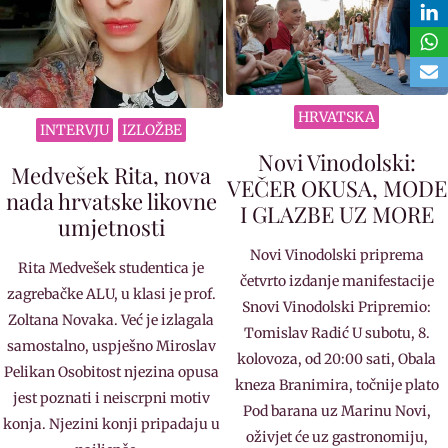
HRVATSKA
INTERVJU
IZLOŽBE
Novi Vinodolski:
Medvešek Rita, nova
VEČER OKUSA, MODE
nada hrvatske likovne
I GLAZBE UZ MORE
umjetnosti
Novi Vinodolski priprema
Rita Medvešek studentica je
četvrto izdanje manifestacije
zagrebačke ALU, u klasi je prof.
Snovi Vinodolski Pripremio:
Zoltana Novaka. Već je izlagala
Tomislav Radić U subotu, 8.
samostalno, uspješno Miroslav
kolovoza, od 20:00 sati, Obala
Pelikan Osobitost njezina opusa
kneza Branimira, točnije plato
jest poznati i neiscrpni motiv
Pod barana uz Marinu Novi,
konja. Njezini konji pripadaju u
oživjet će uz gastronomiju,