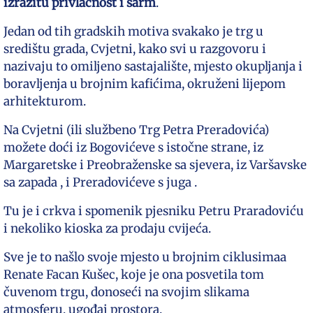
izrazitu privlačnost i šarm
.
Jedan od tih gradskih motiva svakako je trg u
središtu grada, Cvjetni, kako svi u razgovoru i
nazivaju to omiljeno sastajalište, mjesto okupljanja i
boravljenja u brojnim kafićima, okruženi lijepom
arhitekturom.
Na Cvjetni (ili službeno Trg Petra Preradovića)
možete doći iz Bogovićeve s istočne strane, iz
Margaretske i Preobraženske sa sjevera, iz Varšavske
sa zapada , i Preradovićeve s juga .
Tu je i crkva i spomenik pjesniku Petru Praradoviću
i nekoliko kioska za prodaju cvijeća.
Sve je to našlo svoje mjesto u brojnim ciklusimaa
Renate Facan Kušec, koje je ona posvetila tom
čuvenom trgu, donoseći na svojim slikama
atmosferu, ugođaj prostora.