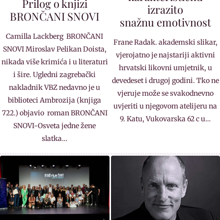
Prilog o knjizi
izrazito
BRONČANI SNOVI
snažnu emotivnost
Camilla Lackberg BRONČANI
Frane Radak. akademski slikar,
SNOVI Miroslav Pelikan Doista,
vjerojatno je najstariji aktivni
nikada više krimića i u literaturi
hrvatski likovni umjetnik, u
i šire. Ugledni zagrebački
devedeset i drugoj godini. Tko ne
nakladnik VBZ nedavno je u
vjeruje može se svakodnevno
biblioteci Ambrozija (knjiga
uvjeriti u njegovom atelijeru na
722.) objavio roman BRONČANI
9. Katu, Vukovarska 62 c u…
SNOVI-Osveta jedne žene
slatka…