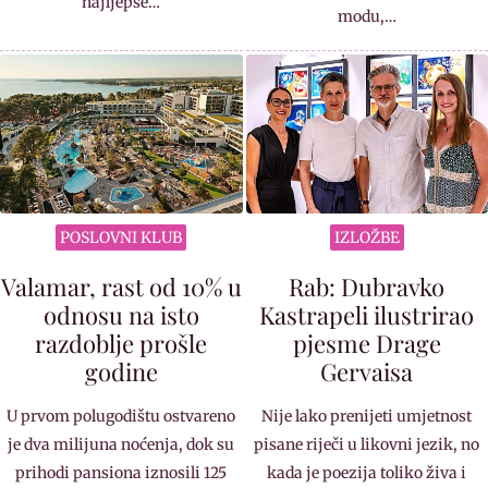
najljepše…
modu,…
POSLOVNI KLUB
IZLOŽBE
Valamar, rast od 10% u
Rab: Dubravko
odnosu na isto
Kastrapeli ilustrirao
razdoblje prošle
pjesme Drage
godine
Gervaisa
U prvom polugodištu ostvareno
Nije lako prenijeti umjetnost
je dva milijuna noćenja, dok su
pisane riječi u likovni jezik, no
prihodi pansiona iznosili 125
kada je poezija toliko živa i