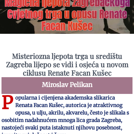
Magična ljepota zagrebačkoga
Cvjetnog trga u opusu Renate
Facan Kušec
Misteriozna ljepota trga u središtu
Zagreba lijepo se vidi i osjeća u novom
ciklusu Renate Facan Kušec
Miroslav Pelikan
P
opularna i cijenjena akademska slikarica
Renata Facan Kušec, autorica je atraktivnog
opusa, u ulju, akrilu, akvarelu, često je slikala s
osobitim nadahnućem mnoga lica grada Zagreba,
nastojeći svaki puta istaknuti njihovu posebnost,