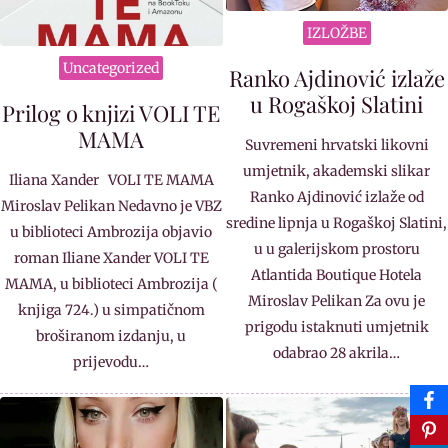
IZLOŽBE
Uncategorized
Ranko Ajdinović izlaže
u Rogaškoj Slatini
Prilog o knjizi VOLI TE
MAMA
Suvremeni hrvatski likovni
umjetnik, akademski slikar
Iliana Xander VOLI TE MAMA
Ranko Ajdinović izlaže od
Miroslav Pelikan Nedavno je VBZ
sredine lipnja u Rogaškoj Slatini,
u biblioteci Ambrozija objavio
u u galerijskom prostoru
roman Iliane Xander VOLI TE
Atlantida Boutique Hotela
MAMA, u biblioteci Ambrozija (
Miroslav Pelikan Za ovu je
knjiga 724.) u simpatičnom
prigodu istaknuti umjetnik
broširanom izdanju, u
odabrao 28 akrila…
prijevodu…