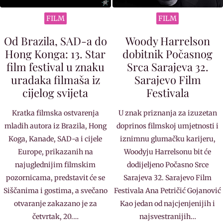
FILM
FILM
Od Brazila, SAD-a do
Woody Harrelson
Hong Konga: 13. Star
dobitnik Počasnog
film festival u znaku
Srca Sarajeva 32.
uradaka filmaša iz
Sarajevo Film
cijelog svijeta
Festivala
Kratka filmska ostvarenja
U znak priznanja za izuzetan
mladih autora iz Brazila, Hong
doprinos filmskoj umjetnosti i
Koga, Kanade, SAD-a i cijele
iznimnu glumačku karijeru,
Europe, prikazanih na
Woodyju Harrelsonu bit će
najuglednijim filmskim
dodijeljeno Počasno Srce
pozornicama, predstavit će se
Sarajeva 32. Sarajevo Film
Siščanima i gostima, a svečano
Festivala Ana Petričić Gojanović
otvaranje zakazano je za
Kao jedan od najcjenjenijih i
četvrtak, 20.…
najsvestranijih…