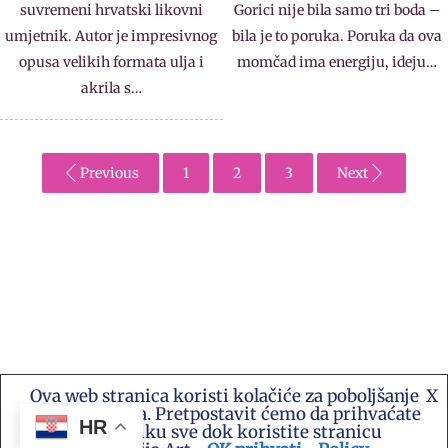
suvremeni hrvatski likovni
Gorici nije bila samo tri boda –
umjetnik. Autor je impresivnog
bila je to poruka. Poruka da ova
opusa velikih formata ulja i
momčad ima energiju, ideju…
akrila s…
Previous
1
2
3
Next
Ova web stranica koristi kolačiće za poboljšanje
X
Kontakt e-mail: akademija.art@gmail.com •
vašeg iskustva. Pretpostavit ćemo da prihvaćate
Akademija Art Zagreb • Hrvatska stranica za
HR
ovu politiku sve dok koristite stranicu
umjetnost i sve druge vijesti te platforma suradnje