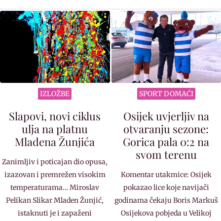
IZLOŽBE
SPORT DOMAĆI
Slapovi, novi ciklus
Osijek uvjerljiv na
ulja na platnu
otvaranju sezone:
Mladena Žunjića
Gorica pala 0:2 na
svom terenu
Zanimljiv i poticajan dio opusa,
izazovan i premrežen visokim
Komentar utakmice: Osijek
temperaturama… Miroslav
pokazao lice koje navijači
Pelikan Slikar Mladen Žunjić,
godinama čekaju Boris Markuš
istaknuti je i zapaženi
Osijekova pobjeda u Velikoj