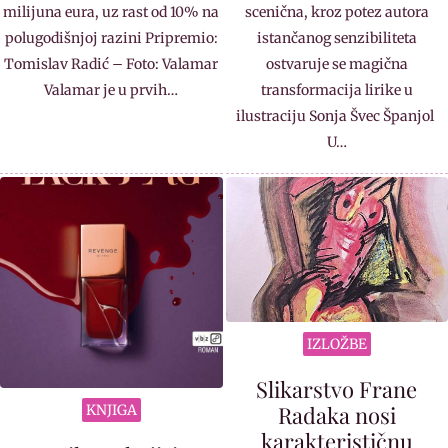
milijuna eura, uz rast od 10% na
scenična, kroz potez autora
polugodišnjoj razini Pripremio:
istančanog senzibiliteta
Tomislav Radić – Foto: Valamar
ostvaruje se magična
Valamar je u prvih…
transformacija lirike u
ilustraciju Sonja Švec Španjol
U…
IZLOŽBE
Slikarstvo Frane
Radaka nosi
KNJIGA
karakterističnu