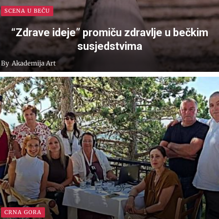
SCENA U BEČU
“Zdrave ideje” promiču zdravlje u bečkim
susjedstvima
By
Akademija Art
CRNA GORA