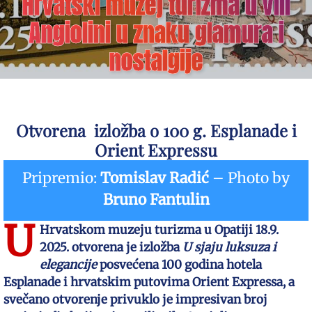
Hrvatski muzej turizma u vili
Angiolini u znaku glamura i
nostalgije
Otvorena izložba o 100 g. Esplanade i
Orient Expressu
Pripremio:
Tomislav Radić
– Photo by
Bruno Fantulin
U
Hrvatskom muzeju turizma u Opatiji 18.9.
2025. otvorena je izložba
U sjaju luksuza i
elegancije
posvećena 100 godina hotela
Esplanade i hrvatskim putovima Orient Expressa, a
svečano otvorenje privuklo je impresivan broj