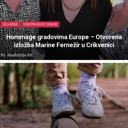
IZLOŽBE
UREDNIKOV IZBOR
Hommage gradovima Europe – Otvorena
izložba Marine Fernežir u Crikvenici
By
Akademija Art