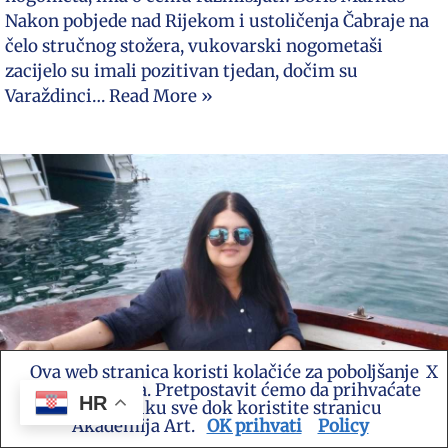
Nakon pobjede nad Rijekom i ustoličenja Čabraje na
čelo stručnog stožera, vukovarski nogometaši
zacijelo su imali pozitivan tjedan, dočim su
Varaždinci…
Read More »
Ova web stranica koristi kolačiće za poboljšanje
X
vašeg iskustva. Pretpostavit ćemo da prihvaćate
HR
ovu politiku sve dok koristite stranicu
Akademija Art.
OK prihvati
Policy