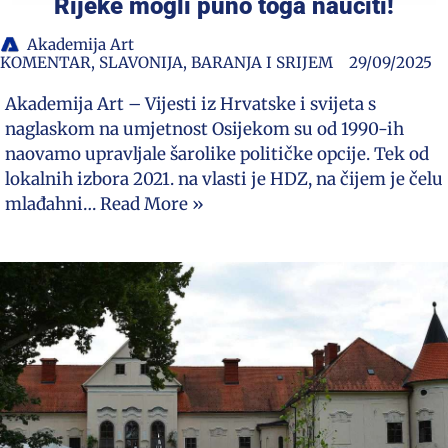
Rijeke mogli puno toga naučiti!
Akademija Art
KOMENTAR
,
SLAVONIJA, BARANJA I SRIJEM
29/09/2025
Akademija Art – Vijesti iz Hrvatske i svijeta s
naglaskom na umjetnost Osijekom su od 1990-ih
naovamo upravljale šarolike političke opcije. Tek od
lokalnih izbora 2021. na vlasti je HDZ, na čijem je čelu
mlađahni…
Read More »