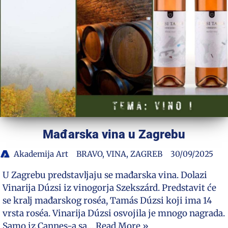
Mađarska vina u Zagrebu
Akademija Art
BRAVO
,
VINA
,
ZAGREB
30/09/2025
U Zagrebu predstavljaju se mađarska vina. Dolazi
Vinarija Dúzsi iz vinogorja Szekszárd. Predstavit će
se kralj mađarskog roséa, Tamás Dúzsi koji ima 14
vrsta roséa. Vinarija Dúzsi osvojila je mnogo nagrada.
Samo iz Cannes-a sa…
Read More »