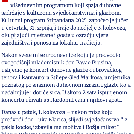
višednevnim programom koji spaja duhovne
sadržaje s kulturom, svjedočanstvima i glazbom.
Kulturni program Stipandana 2025. započeo je jučer
u četvrtak, 31. srpnja, i traje do nedjelje 3. kolovoza,
okupljajući mještane i goste u ozračju vjere,
zajedništva i ponosa na lokalnu tradiciju.
Nakon svete mise trodnevnice koju je predvodio
ovogodišnji mladomisnik don Pavao Prusina,
uslijedio je koncert duhovne glazbe dubrovačkog
tenora i kantautora Stijepe Gleđ Markosa, umjetnika
poznatog po snažnom duhovnom izrazu i glazbi koja
nadahnjuje i dotiče srca. U skoro 2 sata ispunjenom
koncertu uživali us Hardomiljčani i njihovi gosti.
Danas u petak, 1. kolovoza – nakon mise koju
predvodi don Luka Klarica, slijedi svjedočanstvo “Iz
pakla kocke, izbavila me molitva i Božja milost”