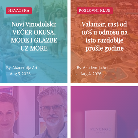
HRVATSKA
POSLOVNI KLUB
Novi Vinodolski:
Valamar, rast od
VEČER OKUSA,
10% u odnosu na
MODE I GLAZBE
isto razdoblje
UZ MORE
prošle godine
By
Akademija Art
By
Akademija Art
Aug 5, 2026
Aug 4, 2026