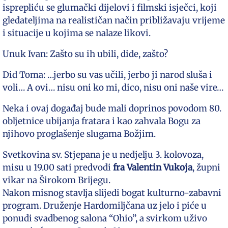
isprepliću se glumački dijelovi i filmski isječci, koji
gledateljima na realističan način približavaju vrijeme
i situacije u kojima se nalaze likovi.
Unuk Ivan: Zašto su ih ubili, dide, zašto?
Did Toma: …jerbo su vas učili, jerbo ji narod sluša i
voli… A ovi… nisu oni ko mi, dico, nisu oni naše vire…
Neka i ovaj događaj bude mali doprinos povodom 80.
obljetnice ubijanja fratara i kao zahvala Bogu za
njihovo proglašenje slugama Božjim.
Svetkovina sv. Stjepana je u nedjelju 3. kolovoza,
misu u 19.00 sati predvodi
fra Valentin Vukoja
, župni
vikar na Širokom Brijegu.
Nakon misnog stavlja slijedi bogat kulturno-zabavni
program. Druženje Hardomiljčana uz jelo i piće u
ponudi svadbenog salona “Ohio”, a svirkom uživo