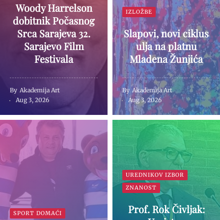
Woody Harrelson
IZLOŽBE
dobitnik Počasnog
Srca Sarajeva 32.
Slapovi, novi ciklus
Sarajevo Film
ulja na platnu
Festivala
Mladena Žunjića
By
Akademija Art
By
Akademija Art
Aug 3, 2026
Aug 3, 2026
UREDNIKOV IZBOR
ZNANOST
Prof. Rok Čivljak:
SPORT DOMAĆI