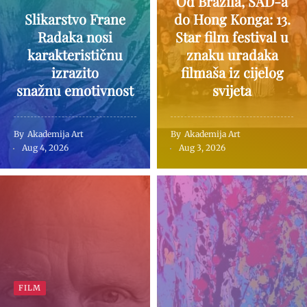
Od Brazila, SAD-a
Slikarstvo Frane
do Hong Konga: 13.
Radaka nosi
Star film festival u
karakterističnu
znaku uradaka
izrazito
filmaša iz cijelog
snažnu emotivnost
svijeta
By
Akademija Art
By
Akademija Art
Aug 4, 2026
Aug 3, 2026
FILM