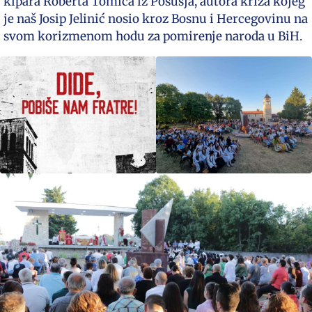
kipara Roberta Tomića iz Posušja, autora križa kojeg
je naš Josip Jelinić nosio kroz Bosnu i Hercegovinu na
svom korizmenom hodu za pomirenje naroda u BiH.