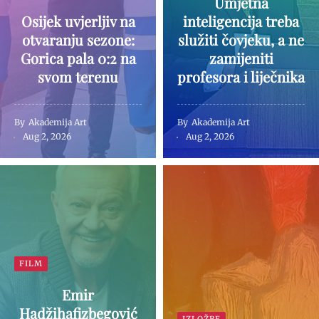
Umjetna
Osijek uvjerljiv na
inteligencija treba
otvaranju sezone:
služiti čovjeku, a ne
Gorica pala 0:2 na
zamijeniti
svom terenu
profesora i liječnika
By
Akademija Art
By
Akademija Art
Aug 2, 2026
Aug 2, 2026
FILM
Emir
Hadžihafizbegović
IZLOŽBE