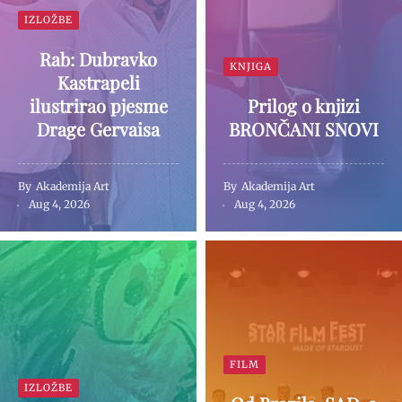
IZLOŽBE
Rab: Dubravko
KNJIGA
Kastrapeli
ilustrirao pjesme
Prilog o knjizi
Drage Gervaisa
BRONČANI SNOVI
By
Akademija Art
By
Akademija Art
Aug 4, 2026
Aug 4, 2026
FILM
IZLOŽBE