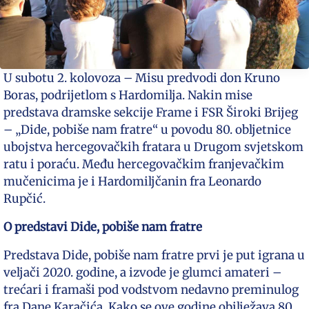
U subotu 2. kolovoza – Misu predvodi don Kruno
Boras, podrijetlom s Hardomilja. Nakin mise
predstava dramske sekcije Frame i FSR Široki Brijeg
– „Dide, pobiše nam fratre“ u povodu 80. obljetnice
ubojstva hercegovačkih fratara u Drugom svjetskom
ratu i poraću. Među hercegovačkim franjevačkim
mučenicima je i Hardomiljčanin fra Leonardo
Rupčić.
O predstavi Dide, pobiše nam fratre
Predstava Dide, pobiše nam fratre prvi je put igrana u
veljači 2020. godine, a izvode je glumci amateri –
trećari i framaši pod vodstvom nedavno preminulog
fra Dane Karačića. Kako se ove godine obilježava 80.