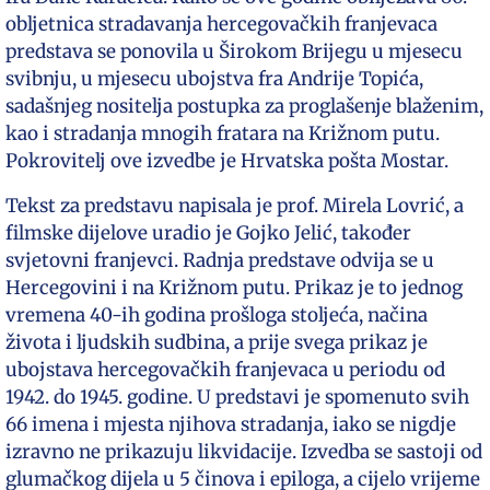
obljetnica stradavanja hercegovačkih franjevaca
predstava se ponovila u Širokom Brijegu u mjesecu
svibnju, u mjesecu ubojstva fra Andrije Topića,
sadašnjeg nositelja postupka za proglašenje blaženim,
kao i stradanja mnogih fratara na Križnom putu.
Pokrovitelj ove izvedbe je Hrvatska pošta Mostar.
Tekst za predstavu napisala je prof. Mirela Lovrić, a
filmske dijelove uradio je Gojko Jelić, također
svjetovni franjevci. Radnja predstave odvija se u
Hercegovini i na Križnom putu. Prikaz je to jednog
vremena 40-ih godina prošloga stoljeća, načina
života i ljudskih sudbina, a prije svega prikaz je
ubojstava hercegovačkih franjevaca u periodu od
1942. do 1945. godine. U predstavi je spomenuto svih
66 imena i mjesta njihova stradanja, iako se nigdje
izravno ne prikazuju likvidacije. Izvedba se sastoji od
glumačkog dijela u 5 činova i epiloga, a cijelo vrijeme