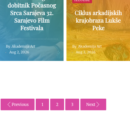
dobitnik Počasnog
Srca Sarajeva 32.
Ciklus arkadijskih
Sarajevo Film
krajobraza Lukše
Festivala
Peke
By
Akademija Art
By
Akademija Art
Aug 2, 2026
Aug 2, 2026
Previous
1
2
3
Next