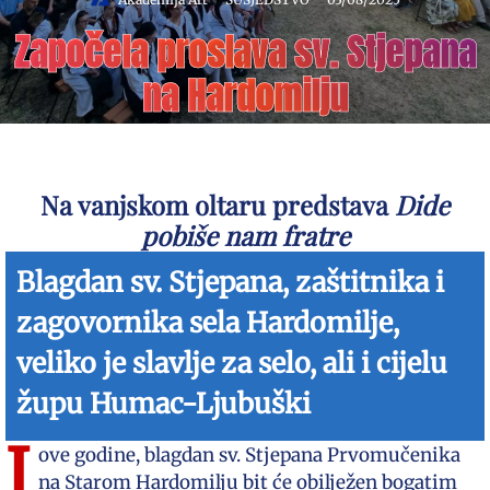
Započela proslava sv. Stjepana
na Hardomilju
Na vanjskom oltaru predstava
Dide
pobiše nam fratre
Blagdan sv. Stjepana, zaštitnika i
zagovornika sela Hardomilje,
veliko je slavlje za selo, ali i cijelu
župu Humac-Ljubuški
I
ove godine, blagdan sv. Stjepana Prvomučenika
na Starom Hardomilju bit će obilježen bogatim