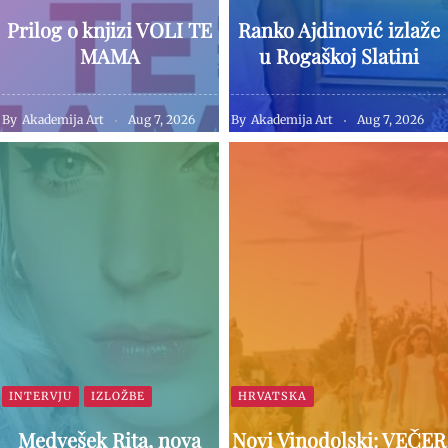
Prilog o knjizi VOLI TE
Ranko Ajdinović izlaže
MAMA
u Rogaškoj Slatini
By
Akademija Art
Aug 7, 2026
By
Akademija Art
Aug 7, 2026
INTERVJU
IZLOŽBE
HRVATSKA
Medvešek Rita, nova
Novi Vinodolski: VEČER