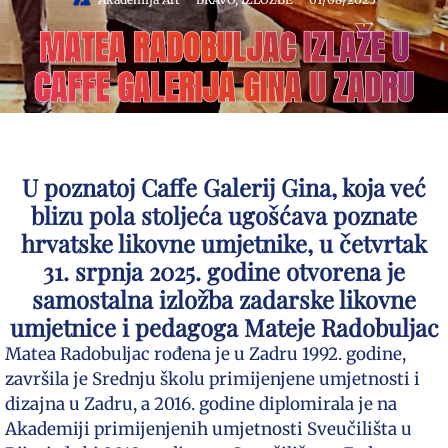
MATEA RADOBULJAC IZLAŽE U
CAFFE GALERIJA GINA U ZADRU
U poznatoj Caffe Galerij Gina, koja već
blizu pola stoljeća ugošćava poznate
hrvatske likovne umjetnike, u četvrtak
31. srpnja 2025. godine otvorena je
samostalna izložba zadarske likovne
umjetnice i pedagoga Mateje Radobuljac
Matea Radobuljac rođena je u Zadru 1992. godine,
završila je Srednju školu primijenjene umjetnosti i
dizajna u Zadru, a 2016. godine diplomirala je na
Akademiji primijenjenih umjetnosti Sveučilišta u