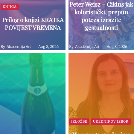
Peter Weisz – Ciklus jak
KNJIGA
koloristički, prepun
Prilog o knjizi KRATKA
poteza izrazite
POVIJEST VREMENA
gestualnosti
By
Akademija Art
Aug 8, 2026
By
Akademija Art
Aug 8, 2026
IZLOŽBE
UREDNIKOV IZBOR