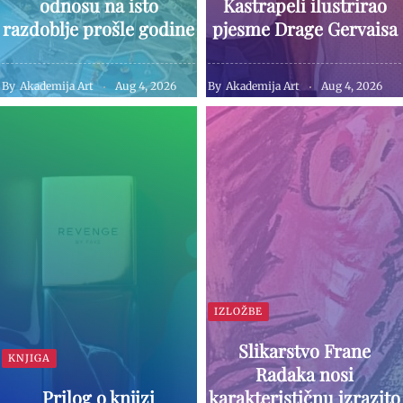
odnosu na isto
Kastrapeli ilustrirao
razdoblje prošle godine
pjesme Drage Gervaisa
By
Akademija Art
Aug 4, 2026
By
Akademija Art
Aug 4, 2026
IZLOŽBE
Slikarstvo Frane
KNJIGA
Radaka nosi
Prilog o knjizi
karakterističnu izrazito