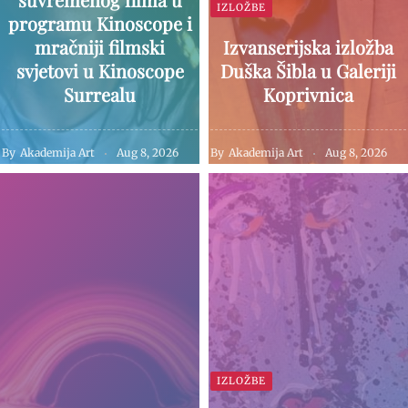
IZLOŽBE
programu Kinoscope i
mračniji filmski
Izvanserijska izložba
svjetovi u Kinoscope
Duška Šibla u Galeriji
Surrealu
Koprivnica
By
Akademija Art
Aug 8, 2026
By
Akademija Art
Aug 8, 2026
IZLOŽBE