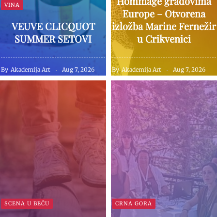
Hommage gradovima
VINA
Europe – Otvorena
VEUVE CLICQUOT
izložba Marine Fernežir
SUMMER SETOVI
u Crikvenici
By
Akademija Art
Aug 7, 2026
By
Akademija Art
Aug 7, 2026
SCENA U BEČU
CRNA GORA