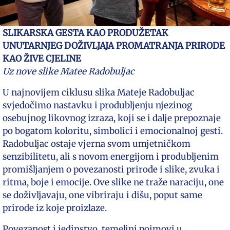
SLIKARSKA GESTA KAO PRODUŽETAK
UNUTARNJEG DOŽIVLJAJA PROMATRANJA PRIRODE
KAO ŽIVE CJELINE
Uz nove slike Matee Radobuljac
U najnovijem ciklusu slika Mateje Radobuljac
svjedočimo nastavku i produbljenju njezinog
osebujnog likovnog izraza, koji se i dalje prepoznaje
po bogatom koloritu, simbolici i emocionalnoj gesti.
Radobuljac ostaje vjerna svom umjetničkom
senzibilitetu, ali s novom energijom i produbljenim
promišljanjem o povezanosti prirode i slike, zvuka i
ritma, boje i emocije. Ove slike ne traže naraciju, one
se doživljavaju, one vibriraju i dišu, poput same
prirode iz koje proizlaze.
Povezanost i jedinstvo, temeljni pojmovi u