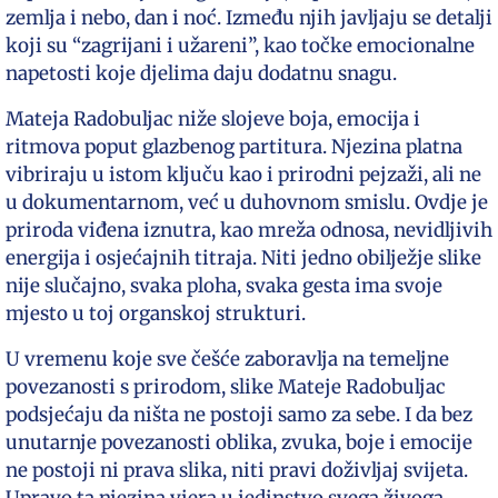
zemlja i nebo, dan i noć. Između njih javljaju se detalji
koji su “zagrijani i užareni”, kao točke emocionalne
napetosti koje djelima daju dodatnu snagu.
Mateja Radobuljac niže slojeve boja, emocija i
ritmova poput glazbenog partitura. Njezina platna
vibriraju u istom ključu kao i prirodni pejzaži, ali ne
u dokumentarnom, već u duhovnom smislu. Ovdje je
priroda viđena iznutra, kao mreža odnosa, nevidljivih
energija i osjećajnih titraja. Niti jedno obilježje slike
nije slučajno, svaka ploha, svaka gesta ima svoje
mjesto u toj organskoj strukturi.
U vremenu koje sve češće zaboravlja na temeljne
povezanosti s prirodom, slike Mateje Radobuljac
podsjećaju da ništa ne postoji samo za sebe. I da bez
unutarnje povezanosti oblika, zvuka, boje i emocije
ne postoji ni prava slika, niti pravi doživljaj svijeta.
Upravo ta njezina vjera u jedinstvo svega živoga,