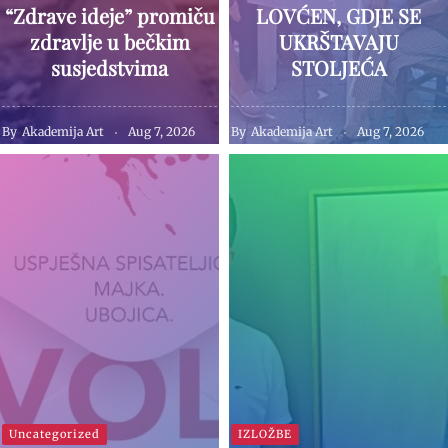
“Zdrave ideje” promiču
LOVĆEN, GDJE SE
zdravlje u bečkim
UKRŠTAVAJU
susjedstvima
STOLJEĆA
By
Akademija Art
Aug 7, 2026
By
Akademija Art
Aug 7, 2026
Uncategorized
IZLOŽBE