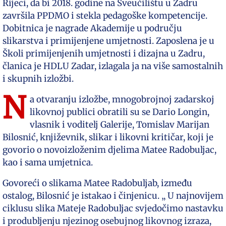
Rijeci, da bi 2018. godine na Sveučilištu u Zadru
završila PPDMO i stekla pedagoške kompetencije.
Dobitnica je nagrade Akademije u području
slikarstva i primijenjene umjetnosti. Zaposlena je u
Školi primijenjenih umjetnosti i dizajna u Zadru,
članica je HDLU Zadar, izlagala ja na više samostalnih
i skupnih izložbi.
N
a otvaranju izložbe, mnogobrojnoj zadarskoj
likovnoj publici obratili su se Dario Longin,
vlasnik i voditelj Galerije, Tomislav Marijan
Bilosnić, književnik, slikar i likovni kritičar, koji je
govorio o novoizloženim djelima Matee Radobuljac,
kao i sama umjetnica.
Govoreći o slikama Matee Radobuljab, između
ostalog, Bilosnić je istakao i činjenicu. „ U najnovijem
ciklusu slika Mateje Radobuljac svjedočimo nastavku
i produbljenju njezinog osebujnog likovnog izraza,