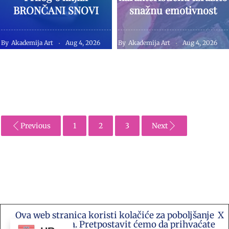
BRONČANI SNOVI
snažnu emotivnost
By
Akademija Art
Aug 4, 2026
By
Akademija Art
Aug 4, 2026
Previous
1
2
3
Next
Ova web stranica koristi kolačiće za poboljšanje
X
Kontakt e-mail: akademija.art@gmail.com •
vašeg iskustva. Pretpostavit ćemo da prihvaćate
Akademija Art Zagreb • Hrvatska stranica za