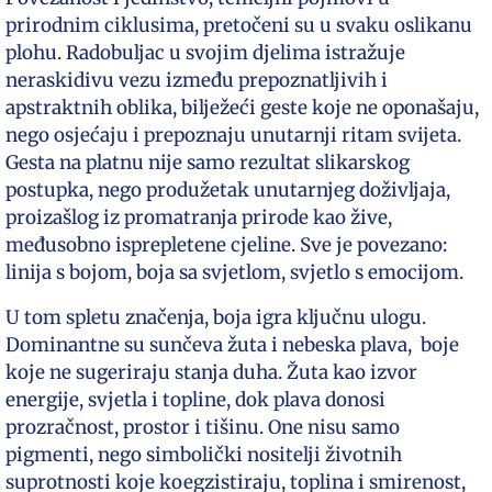
prirodnim ciklusima, pretočeni su u svaku oslikanu
plohu. Radobuljac u svojim djelima istražuje
neraskidivu vezu između prepoznatljivih i
apstraktnih oblika, bilježeći geste koje ne oponašaju,
nego osjećaju i prepoznaju unutarnji ritam svijeta.
Gesta na platnu nije samo rezultat slikarskog
postupka, nego produžetak unutarnjeg doživljaja,
proizašlog iz promatranja prirode kao žive,
međusobno isprepletene cjeline. Sve je povezano:
linija s bojom, boja sa svjetlom, svjetlo s emocijom.
U tom spletu značenja, boja igra ključnu ulogu.
Dominantne su sunčeva žuta i nebeska plava, boje
koje ne sugeriraju stanja duha. Žuta kao izvor
energije, svjetla i topline, dok plava donosi
prozračnost, prostor i tišinu. One nisu samo
pigmenti, nego simbolički nositelji životnih
suprotnosti koje koegzistiraju, toplina i smirenost,