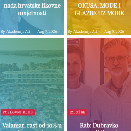
nada hrvatske likovne
OKUSA, MODE I
umjetnosti
GLAZBE UZ MORE
By
Akademija Art
Aug 7, 2026
By
Akademija Art
Aug 5, 2026
POSLOVNI KLUB
IZLOŽBE
Valamar, rast od 10% u
Rab: Dubravko