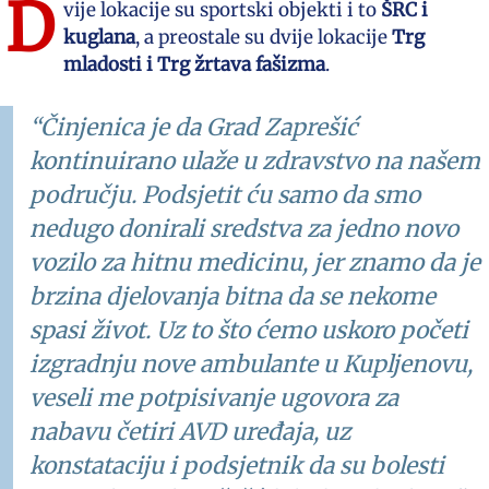
D
vije lokacije su sportski objekti i to
ŠRC i
kuglana
, a preostale su dvije lokacije
Trg
mladosti i Trg žrtava fašizma
.
“Činjenica je da Grad Zaprešić
kontinuirano ulaže u zdravstvo na našem
području. Podsjetit ću samo da smo
nedugo donirali sredstva za jedno novo
vozilo za hitnu medicinu, jer znamo da je
brzina djelovanja bitna da se nekome
spasi život. Uz to što ćemo uskoro početi
izgradnju nove ambulante u Kupljenovu,
veseli me potpisivanje ugovora za
nabavu četiri AVD uređaja, uz
konstataciju i podsjetnik da su bolesti