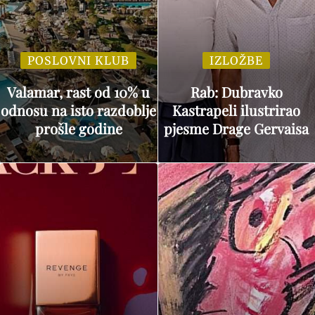
POSLOVNI KLUB
IZLOŽBE
Valamar, rast od 10% u
Rab: Dubravko
odnosu na isto razdoblje
Kastrapeli ilustrirao
prošle godine
pjesme Drage Gervaisa