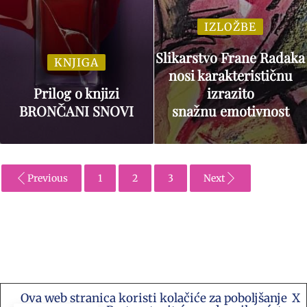
IZLOŽBE
Slikarstvo Frane Radaka
KNJIGA
nosi karakterističnu
Prilog o knjizi
izrazito
BRONČANI SNOVI
snažnu emotivnost
Previous
1
2
3
Next
Ova web stranica koristi kolačiće za poboljšanje
X
Kontakt e-mail: akademija.art@gmail.com •