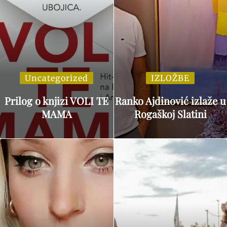
Uncategorized
IZLOŽBE
Prilog o knjizi VOLI TE
Ranko Ajdinović izlaže u
MAMA
Rogaškoj Slatini