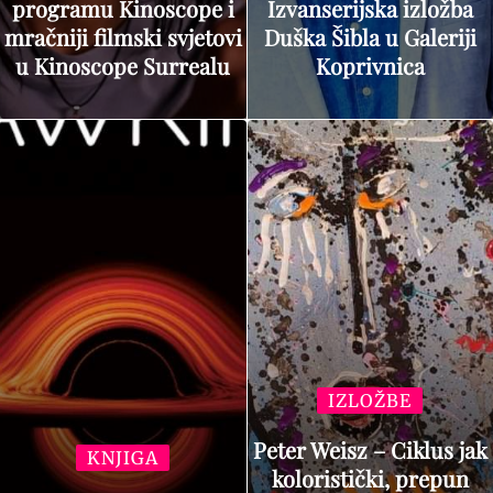
programu Kinoscope i
Izvanserijska izložba
mračniji filmski svjetovi
Duška Šibla u Galeriji
u Kinoscope Surrealu
Koprivnica
IZLOŽBE
Peter Weisz – Ciklus jak
KNJIGA
koloristički, prepun