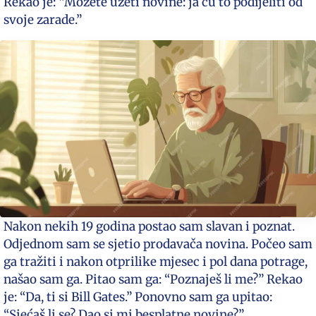
Rekao je: “Možete uzeti novine: ja ću to podijeliti od
svoje zarade.”
Nakon nekih 19 godina postao sam slavan i poznat.
Odjednom sam se sjetio prodavača novina. Počeo sam
ga tražiti i nakon otprilike mjesec i pol dana potrage,
našao sam ga. Pitao sam ga: “Poznaješ li me?” Rekao
je: “Da, ti si Bill Gates.” Ponovno sam ga upitao:
“Sjećaš li se? Dao si mi besplatne novine?”