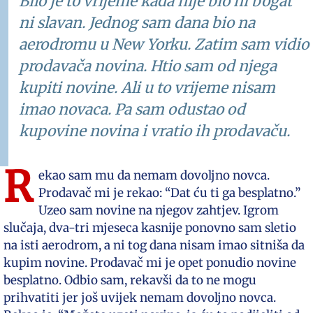
Bilo je to vrijeme kada nije bio ni bogat
ni slavan. Jednog sam dana bio na
aerodromu u New Yorku. Zatim sam vidio
prodavača novina. Htio sam od njega
kupiti novine. Ali u to vrijeme nisam
imao novaca. Pa sam odustao od
kupovine novina i vratio ih prodavaču.
R
ekao sam mu da nemam dovoljno novca.
Prodavač mi je rekao: “Dat ću ti ga besplatno.”
Uzeo sam novine na njegov zahtjev. Igrom
slučaja, dva-tri mjeseca kasnije ponovno sam sletio
na isti aerodrom, a ni tog dana nisam imao sitniša da
kupim novine. Prodavač mi je opet ponudio novine
besplatno. Odbio sam, rekavši da to ne mogu
prihvatiti jer još uvijek nemam dovoljno novca.