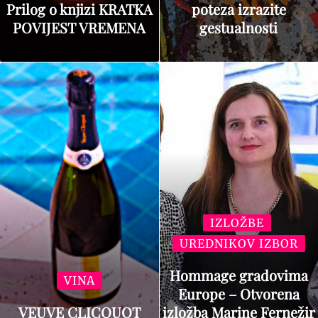
Prilog o knjizi KRATKA
poteza izrazite
POVIJEST VREMENA
gestualnosti
IZLOŽBE
UREDNIKOV IZBOR
Hommage gradovima
VINA
Europe – Otvorena
VEUVE CLICQUOT
izložba Marine Fernežir