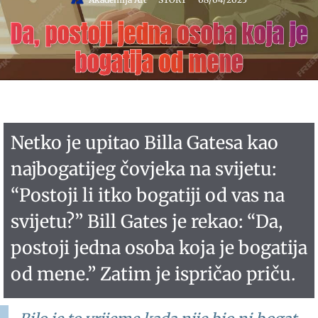
Da, postoji jedna osoba koja je
bogatija od mene
Netko je upitao Billa Gatesa kao
najbogatijeg čovjeka na svijetu:
“Postoji li itko bogatiji od vas na
svijetu?” Bill Gates je rekao: “Da,
postoji jedna osoba koja je bogatija
od mene.” Zatim je ispričao priču.