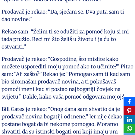
Prodavač je rekao: “Da, sjećam se. Dva puta sam ti
dao novine.”
Rekao sam: “Želim ti se odužiti za pomoć koju si mi
tada pružio. Reci mi što želiš u životu i ja ću to
ostvariti.”
Prodavač je rekao: “Gospodine, što mislite kako
možete usporediti moju pomoć ako to učinite?” Pitao
sam: “Ali zašto?” Rekao je: “Pomogao sam ti kad sam
bio siromašan prodavač novina, a ti pokušavaš
pomoći meni kad si postao najbogatiji čovjek na
svijetu.” Dakle, kako vaša pomoć odgovara mojoj?
Bill Gates je rekao: “Onog dana sam shvatio da je
prodavač novina bogatiji od mene.” Jer nije čekao da
postane bogat da bi nekome pomogao. Moramo
shvatiti da su istinski bogati oni koji imaju um