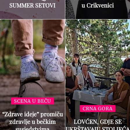
SUMMER SETOVI
u Crikvenici
SCENA U BEČU
CRNA GORA
“Zdrave ideje” promiču
zdravlje u bečkim
LOVĆEN, GDJE SE
susjedstvima
UKRŠTAVAJU STOLJEĆA