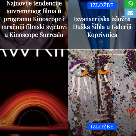
Najnovije tendencije
IZLOŽBE
suvremenog filma u
programu Kinoscope i
Izvanserijska izložba
mračniji filmski svjetovi
Duška Šibla u Galeriji
u Kinoscope Surrealu
Koprivnica
IZLOŽBE