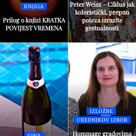
Peter Weisz – Ciklus jak
KNJIGA
koloristički, prepun
Prilog o knjizi KRATKA
poteza izrazite
POVIJEST VREMENA
gestualnosti
IZLOŽBE
UREDNIKOV IZBOR
Hommage gradovima
VINA