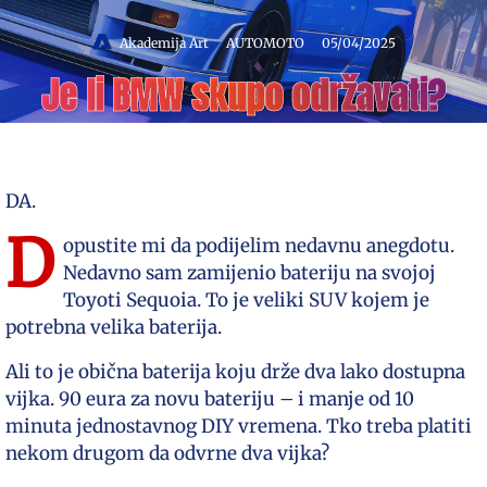
Akademija Art
AUTOMOTO
05/04/2025
Je li BMW skupo održavati?
DA.
D
opustite mi da podijelim nedavnu anegdotu.
Nedavno sam zamijenio bateriju na svojoj
Toyoti Sequoia. To je veliki SUV kojem je
potrebna velika baterija.
Ali to je obična baterija koju drže dva lako dostupna
vijka. 90 eura za novu bateriju – i manje od 10
minuta jednostavnog DIY vremena. Tko treba platiti
nekom drugom da odvrne dva vijka?