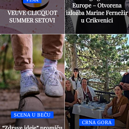
Europe – Otvorena
VEUVE CLICQUOT
izložba Marine Fernežir
SUMMER SETOVI
u Crikvenici
SCENA U BEČU
CRNA GORA
“Zdrave ideje” promiču