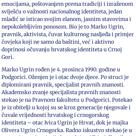
emocijama, poštovanjem prema tradiciji i izraženom
sviješću o važnosti nacionalnog identiteta, jedan
mladić se isticao svojim elanom, jasnim stavovima i
nepokolebljivim ponosom. Bio je to Marko Ugrin,
pravnik, aktivista, čuvar kulturnog nasljeđa i primjer
čovjeka koji ne samo da baštini, već i aktivno
doprinosi očuvanju hrvatskog identiteta u Crnoj
Gori.
Marko Ugrin rođen je 4. prosinca 1990. godine u
Podgorici. Oženjen je i otac dvoje djece. Po struci je
diplomirani pravnik, specijalist pravnih znanosti.
Akademsko zvanje specijalista pravnih znanosti
stekao je na Pravnom fakultetu u Podgorici. Potekao
je iz obitelji u kojoj su se kroz generacije njegovale i
čuvale vrijednosti hrvatskog i crnogorskog
identiteta – otac Ivica Ugrin je Hrvat, dok je majka
Olivera Ugrin Crnogorka. Radno iskustvo stekao je u