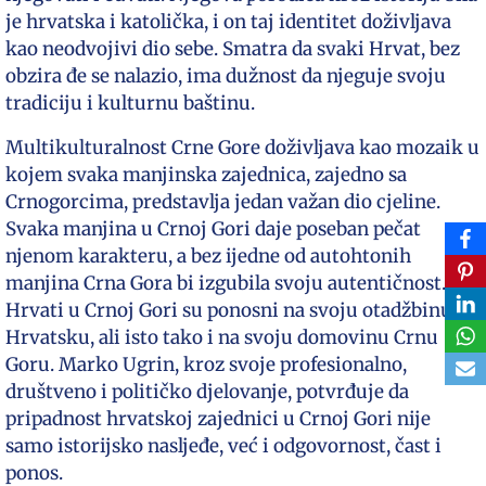
je hrvatska i katolička, i on taj identitet doživljava
kao neodvojivi dio sebe. Smatra da svaki Hrvat, bez
obzira đe se nalazio, ima dužnost da njeguje svoju
tradiciju i kulturnu baštinu.
Multikulturalnost Crne Gore doživljava kao mozaik u
kojem svaka manjinska zajednica, zajedno sa
Crnogorcima, predstavlja jedan važan dio cjeline.
Svaka manjina u Crnoj Gori daje poseban pečat
njenom karakteru, a bez ijedne od autohtonih
manjina Crna Gora bi izgubila svoju autentičnost.
Hrvati u Crnoj Gori su ponosni na svoju otadžbinu
Hrvatsku, ali isto tako i na svoju domovinu Crnu
Goru. Marko Ugrin, kroz svoje profesionalno,
društveno i političko djelovanje, potvrđuje da
pripadnost hrvatskoj zajednici u Crnoj Gori nije
samo istorijsko nasljeđe, već i odgovornost, čast i
ponos.