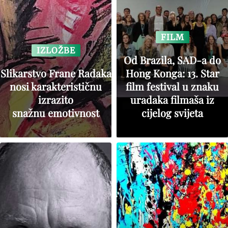
FILM
IZLOŽBE
Od Brazila, SAD-a do
Slikarstvo Frane Radaka
Hong Konga: 13. Star
nosi karakterističnu
film festival u znaku
izrazito
uradaka filmaša iz
snažnu emotivnost
cijelog svijeta