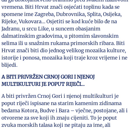
vremena. Biti Hrvat znači osjećati toplinu kada se
spomene ime Zagreba, Dubrovnika, Splita, Osijeka,
Rijeke, Vukovara… Osjetiti se kod kuće bilo đe na
Jadranu, u srcu Like, u suncem obasjanim
dalmatinskim gradovima, u pitomim slavonskim
selima ili u snažnim rukama primorskih ribara. Biti
Hrvat znači biti dio jednog velikog mozaika kulture,
istorije i ponosa, mozaika koji traje kroz vrijeme i ne
blijedi.
A BITI PRIVRŽEN CRNOJ GORI I NJENOJ
MULTIKULTURI JE POPUT RIJEČI…
A biti privržen Crnoj Gori i njenoj multikulturi je
poput riječi ispisane na starim kamenim zidinama
bedama Kotora, Budve i Bara – vječne, postojane, ali i
otvorene za sve koji ih znaju cijeniti. To je poput
zvuka morskih talasa koji ne pitaju za ime, ali