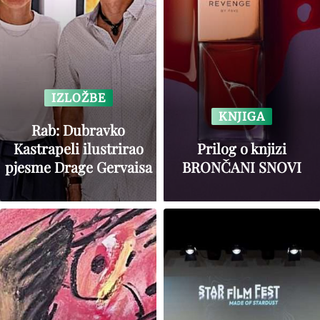
IZLOŽBE
KNJIGA
Rab: Dubravko
Kastrapeli ilustrirao
Prilog o knjizi
pjesme Drage Gervaisa
BRONČANI SNOVI