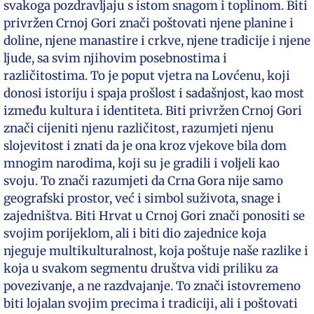
svakoga pozdravljaju s istom snagom i toplinom. Biti
privržen Crnoj Gori znači poštovati njene planine i
doline, njene manastire i crkve, njene tradicije i njene
ljude, sa svim njihovim posebnostima i
različitostima. To je poput vjetra na Lovćenu, koji
donosi istoriju i spaja prošlost i sadašnjost, kao most
između kultura i identiteta. Biti privržen Crnoj Gori
znači cijeniti njenu različitost, razumjeti njenu
slojevitost i znati da je ona kroz vjekove bila dom
mnogim narodima, koji su je gradili i voljeli kao
svoju. To znači razumjeti da Crna Gora nije samo
geografski prostor, već i simbol suživota, snage i
zajedništva. Biti Hrvat u Crnoj Gori znači ponositi se
svojim porijeklom, ali i biti dio zajednice koja
njeguje multikulturalnost, koja poštuje naše razlike i
koja u svakom segmentu društva vidi priliku za
povezivanje, a ne razdvajanje. To znači istovremeno
biti lojalan svojim precima i tradiciji, ali i poštovati