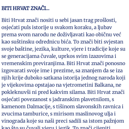
BITI HRVAT ZNAČI…
Biti Hrvat znači nositi u sebi jasan trag prošlosti,
osjećati puls istorije u svakom koraku, a ljubav
prema svom narodu ne doživljavati kao običnu već
kao suštinsku odrednicu bića. To znači biti svjestan
svoje baštine, jezika, kulture, vjere i tradicije koje su
se generacijama čuvale, uprkos svim izazovima i
vremenskim previranjima. Biti Hrvat znači ponosno
izgovarati svoje ime i prezime, sa znanjem da se iza
njih krije duboko satkana istorija jednog naroda koji
je vijekovima opstajao na vjetrometini Balkana, ne
pokleknuvši ni pred kakvim silama. Biti Hrvat znači
osjećati povezanost s jadranskim plavetnilom, s
kamenom Dalmacije, s tišinom slavonskih ravnica i
zvucima tamburice, s mirisom maslinovog ulja i
vinograda koje su naši preci sadili sa istom pažnjom
kao što su čuvali vjeru i jezik. To znači cijeniti