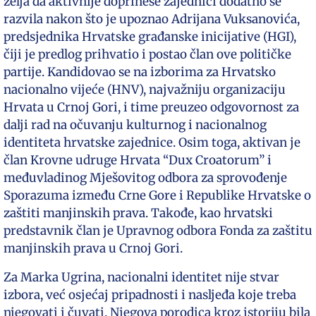
želja da aktivnije doprinese zajednici dodatno se
razvila nakon što je upoznao Adrijana Vuksanovića,
predsjednika Hrvatske građanske inicijative (HGI),
čiji je predlog prihvatio i postao član ove političke
partije. Kandidovao se na izborima za Hrvatsko
nacionalno vijeće (HNV), najvažniju organizaciju
Hrvata u Crnoj Gori, i time preuzeo odgovornost za
dalji rad na očuvanju kulturnog i nacionalnog
identiteta hrvatske zajednice. Osim toga, aktivan je
član Krovne udruge Hrvata “Dux Croatorum” i
međuvladinog Mješovitog odbora za sprovođenje
Sporazuma između Crne Gore i Republike Hrvatske o
zaštiti manjinskih prava. Takođe, kao hrvatski
predstavnik član je Upravnog odbora Fonda za zaštitu
manjinskih prava u Crnoj Gori.
Za Marka Ugrina, nacionalni identitet nije stvar
izbora, već osjećaj pripadnosti i nasljeđa koje treba
njegovati i čuvati. Njegova porodica kroz istoriju bila