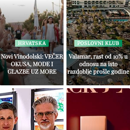
HRVATSKA
POSLOVNI KLUB
Novi Vinodolski: VEČER
Valamar, rast od 10% u
OKUSA, MODE I
odnosu na isto
GLAZBE UZ MORE
razdoblje prošle godine