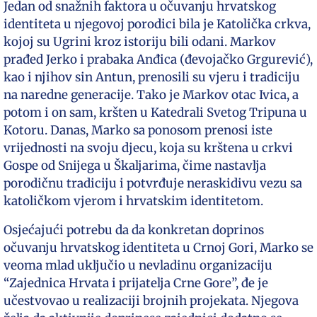
Jedan od snažnih faktora u očuvanju hrvatskog
identiteta u njegovoj porodici bila je Katolička crkva,
kojoj su Ugrini kroz istoriju bili odani. Markov
prađed Jerko i prabaka Anđica (đevojačko Grgurević),
kao i njihov sin Antun, prenosili su vjeru i tradiciju
na naredne generacije. Tako je Markov otac Ivica, a
potom i on sam, kršten u Katedrali Svetog Tripuna u
Kotoru. Danas, Marko sa ponosom prenosi iste
vrijednosti na svoju djecu, koja su krštena u crkvi
Gospe od Snijega u Škaljarima, čime nastavlja
porodičnu tradiciju i potvrđuje neraskidivu vezu sa
katoličkom vjerom i hrvatskim identitetom.
Osjećajući potrebu da da konkretan doprinos
očuvanju hrvatskog identiteta u Crnoj Gori, Marko se
veoma mlad uključio u nevladinu organizaciju
“Zajednica Hrvata i prijatelja Crne Gore”, đe je
učestvovao u realizaciji brojnih projekata. Njegova