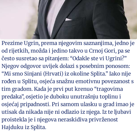
Prezime Ugrin, prema njegovim saznanjima, jedno je
od rijetkih, možda i jedino takvo u Crnoj Gori, pa se
često susretao sa pitanjem: “Odakle ste vi Ugrini?”
Njegov odgovor uvijek dolazi s posebnim ponosom:
“Mi smo Sinjani (Hrvati) iz okoline Splita.” Iako nije
rođen u Splitu, osjeća snažnu emotivnu povezanost s
tim gradom. Kada je prvi put krenuo “tragovima
predaka”, osjetio je duboku unutrašnju toplinu i
osjećaj pripadnosti. Pri samom ulasku u grad imao je
utisak da nikada nije ni odlazio iz njega. Iz te ljubavi
proistekla je i njegova neraskidiva privrženost
Hajduku iz Splita.