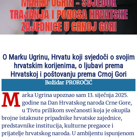
MARKO UGRIN – SVJEDOK
TRAJANJA I PONOSA HRVATSKE
ZAJEDNICE U CRNOJ GORI
O Marku Ugrinu, Hrvatu koji svjedoči o svojim
hrvatskim korijenima, o ljubavi prema
Hrvatskoj i poštovanju prema Crnoj Gori
Božidar PROROČIĆ
M
arka Ugrina upoznao sam 13. siječnja 2025.
godine na Dan Hrvatskog naroda Crne Gore,
u Tivtu prilikom svečanosti koja je okupila
brojne istaknute pripadnike hrvatske zajednice,
predstavnike institucija, kulturne pregaoce i
prijatelje hrvatskog naroda. U ambijentu ispunjenom