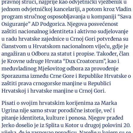
pravnoj struci, najprije kao odvjetnički vježbenik u
jednom odvjetničkoj kancelariji, a potom kroz Vladin
program stručnog osposobljavanja u kompaniji “Sava
Osiguranje” AD Podgorica. Njegova posvećenost
zaštiti nacionalnog identiteta i aktivno sudjelovanje
u radu hrvatske zajednice u Crnoj Gori potvrđena su
članstvom u Hrvatskom nacionalnom vijeću, gdje je
angažiran u Odboru za statut i propise. Također, član
je Krovne udruge Hrvata “Dux Croatorum”, kao i
međuvladinog Mješovitog odbora za provođenje
Sporazuma između Crne Gore i Republike Hrvatske o
zaštiti prava crnogorske manjine u Republici
Hrvatskoj i hrvatske manjine u Crnoj Gori.
Pisati o svojim hrvatskim korijenima za Marka
Ugrina nije samo stvar porodične istorije, već i
pitanje identiteta, kulture i ponosa. Njegov prađed
Jerko doselio je iz Splita u Kotor u drugoj polovini 20.
vijeka, đe je zasnovao porodicu. Naselje u kojem su se