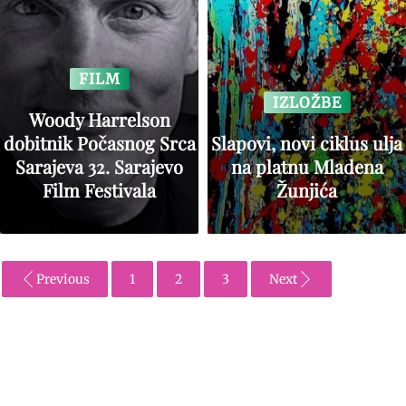
FILM
IZLOŽBE
Woody Harrelson
dobitnik Počasnog Srca
Slapovi, novi ciklus ulja
Sarajeva 32. Sarajevo
na platnu Mladena
Film Festivala
Žunjića
Previous
1
2
3
Next