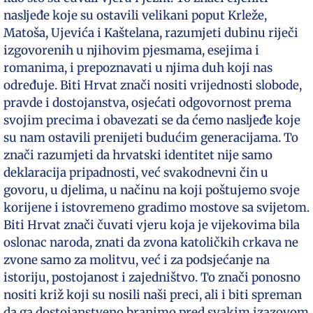
nasljeđe koje su ostavili velikani poput Krleže,
Matoša, Ujevića i Kaštelana, razumjeti dubinu riječi
izgovorenih u njihovim pjesmama, esejima i
romanima, i prepoznavati u njima duh koji nas
određuje. Biti Hrvat znači nositi vrijednosti slobode,
pravde i dostojanstva, osjećati odgovornost prema
svojim precima i obavezati se da ćemo nasljeđe koje
su nam ostavili prenijeti budućim generacijama. To
znači razumjeti da hrvatski identitet nije samo
deklaracija pripadnosti, već svakodnevni čin u
govoru, u djelima, u načinu na koji poštujemo svoje
korijene i istovremeno gradimo mostove sa svijetom.
Biti Hrvat znači čuvati vjeru koja je vijekovima bila
oslonac naroda, znati da zvona katoličkih crkava ne
zvone samo za molitvu, već i za podsjećanje na
istoriju, postojanost i zajedništvo. To znači ponosno
nositi križ koji su nosili naši preci, ali i biti spreman
da ga dostojanstveno branimo pred svakim izazovom