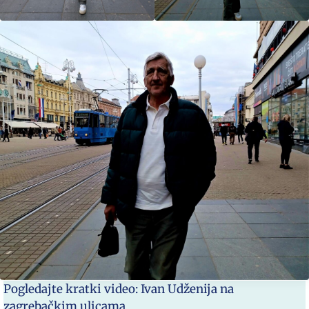
Pogledajte kratki video: Ivan Udženija na
zagrebačkim ulicama