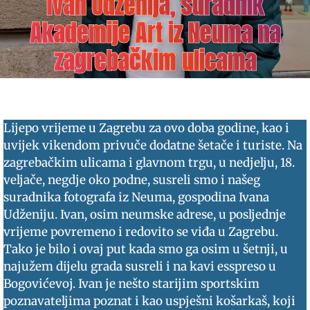
Ivan Udženija, suradnik
Akademije Art iz Neuma na
zagrebačkim ulicama
Lijepo vrijeme u Zagrebu za ovo doba godine, kao i
uvijek vikendom privuče dodatne šetače i turiste. Na
zagrebačkim ulicama i glavnom trgu, u nedjelju, 18.
veljače, negdje oko podne, susreli smo i našeg
suradnika fotografa iz Neuma, gospodina Ivana
Udženiju. Ivan, osim neumske adrese, u posljednje
vrijeme povremeno i redovito se viđa u Zagrebu.
Tako je bilo i ovaj put kada smo ga osim u šetnji, u
najužem dijelu grada susreli i na kavi esspreso u
Bogovićevoj. Ivan je nešto starijim sportskim
poznavateljima poznat i kao uspješni košarkaš, koji