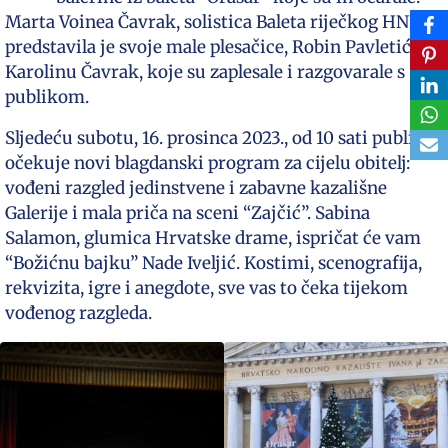
Marta Voinea Čavrak, solistica Baleta riječkog HNK-a,
predstavila je svoje male plesačice, Robin Pavletić i
Karolinu Čavrak, koje su zaplesale i razgovarale s
publikom.
Sljedeću subotu, 16. prosinca 2023., od 10 sati publiku
očekuje novi blagdanski program za cijelu obitelj:
vođeni razgled jedinstvene i zabavne kazališne
Galerije i mala priča na sceni “Zajčić”. Sabina
Salamon, glumica Hrvatske drame, ispričat će vam
“Božićnu bajku” Nade Iveljić. Kostimi, scenografija,
rekvizita, igre i anegdote, sve vas to čeka tijekom
vođenog razgleda.