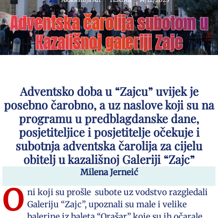
Adventska čarolija subotom u
Kazališnoj galeriji Zajc
Adventsko doba u “Zajcu” uvijek je
posebno čarobno, a uz naslove koji su na
programu u predblagdanske dane,
posjetiteljice i posjetitelje očekuje i
subotnja adventska čarolija za cijelu
obitelj u kazališnoj Galeriji “Zajc”
Milena Jerneić
O
ni koji su prošle subote uz vodstvo razgledali
Galeriju “Zajc”, upoznali su male i velike
balerine iz baleta “Orašar” koje su ih očarale.