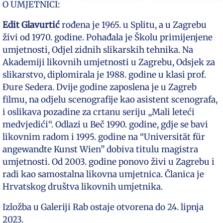
O UMJETNICI:
Edit Glavurtić
rođena je 1965. u Splitu, a u Zagrebu
živi od 1970. godine. Pohađala je Školu primijenjene
umjetnosti, Odjel zidnih slikarskih tehnika. Na
Akademiji likovnih umjetnosti u Zagrebu, Odsjek za
slikarstvo, diplomirala je 1988. godine u klasi prof.
Đure Sedera. Dvije godine zaposlena je u Zagreb
filmu, na odjelu scenografije kao asistent scenografa,
i oslikava pozadine za crtanu seriju „Mali leteći
medvjedići“. Odlazi u Beč 1990. godine, gdje se bavi
likovnim radom i 1995. godine na “Universität für
angewandte Kunst Wien” dobiva titulu magistra
umjetnosti. Od 2003. godine ponovo živi u Zagrebu i
radi kao samostalna likovna umjetnica. Članica je
Hrvatskog društva likovnih umjetnika.
Izložba u Galeriji Rab ostaje otvorena do 24. lipnja
2023.