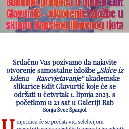
Buđenje proljeća u opusu Edit
Glavurtić – otvorenje izložbe u
sklopu Rapskog likovnog ljeta
Srdačno Vas pozivamo da najavite
otvorenje samostalne izložbe
„Skice iz
Edena – Rascvjetavanje“
akademske
slikarice Edit Glavurtić koje će se
održati u četvrtak 1. lipnja 2023. s
početkom u 21 sat u Galeriji Rab
Sonja Švec Španjol
U
mjetnica će se predstaviti selekcijom