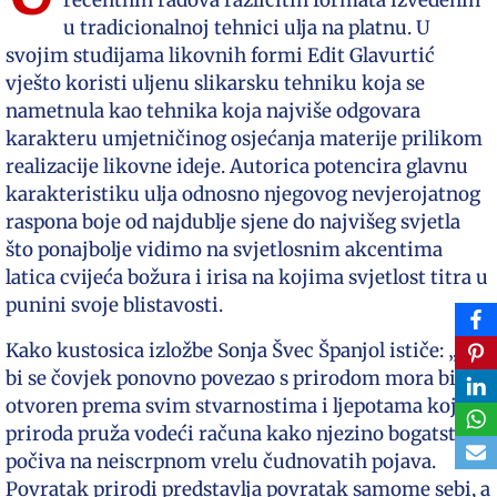
recentnih radova različitih formata izvedenih
u tradicionalnoj tehnici ulja na platnu. U
svojim studijama likovnih formi Edit Glavurtić
vješto koristi uljenu slikarsku tehniku koja se
nametnula kao tehnika koja najviše odgovara
karakteru umjetničinog osjećanja materije prilikom
realizacije likovne ideje. Autorica potencira glavnu
karakteristiku ulja odnosno njegovog nevjerojatnog
raspona boje od najdublje sjene do najvišeg svjetla
što ponajbolje vidimo na svjetlosnim akcentima
latica cvijeća božura i irisa na kojima svjetlost titra u
punini svoje blistavosti.
Kako kustosica izložbe Sonja Švec Španjol ističe: „Da
bi se čovjek ponovno povezao s prirodom mora biti
otvoren prema svim stvarnostima i ljepotama koje
priroda pruža vodeći računa kako njezino bogatstvo
počiva na neiscrpnom vrelu čudnovatih pojava.
Povratak prirodi predstavlja povratak samome sebi, a