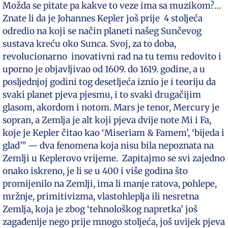
Možda se pitate pa kakve to veze ima sa muzikom?…
Znate li da je Johannes Kepler još prije 4 stoljeća
odredio na koji se način planeti našeg Sunčevog
sustava kreću oko Sunca. Svoj, za to doba,
revolucionarno inovativni rad na tu temu redovito i
uporno je objavljivao od 1609. do 1619. godine, a u
posljednjoj godini tog desetljeća iznio je i teoriju da
svaki planet pjeva pjesmu, i to svaki drugačijim
glasom, akordom i notom. Mars je tenor, Mercury je
sopran, a Zemlja je alt koji pjeva dvije note Mi i Fa,
koje je Kepler čitao kao ‘Miseriam & Famem’, ‘bijeda i
glad’” — dva fenomena koja nisu bila nepoznata na
Zemlji u Keplerovo vrijeme. Zapitajmo se svi zajedno
onako iskreno, je li se u 400 i više godina što
promijenilo na Zemlji, ima li manje ratova, pohlepe,
mržnje, primitivizma, vlastohleplja ili nesretna
Zemlja, koja je zbog ‘tehnološkog napretka’ još
zagađenije nego prije mnogo stoljeća, još uvijek pjeva