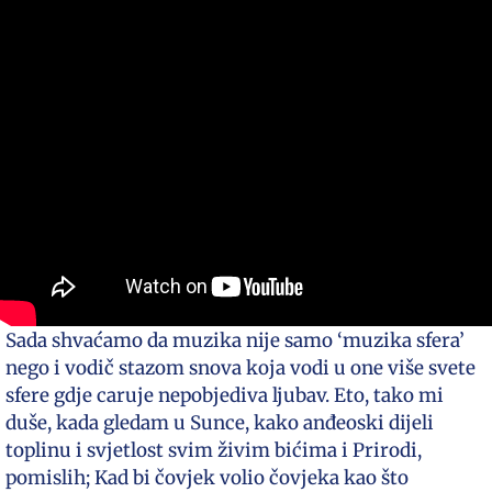
Sada shvaćamo da muzika nije samo ‘muzika sfera’
nego i vodič stazom snova koja vodi u one više svete
sfere gdje caruje nepobjediva ljubav. Eto, tako mi
duše, kada gledam u Sunce, kako anđeoski dijeli
toplinu i svjetlost svim živim bićima i Prirodi,
pomislih; Kad bi čovjek volio čovjeka kao što