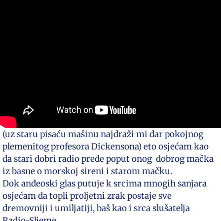
(uz staru pisaću mašinu najdraži mi dar pokojnog
plemenitog profesora Dickensona) eto osjećam kao
da stari dobri radio prede poput onog dobrog mačka
iz basne o morskoj sireni i starom mačku.
Dok anđeoski glas putuje k srcima mnogih sanjara
osjećam da topli proljetni zrak postaje sve
dremovniji i umiljatiji, baš kao i srca slušatelja
Radio-Sljeme.