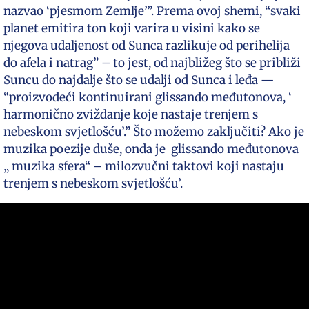
nazvao ‘pjesmom Zemlje’”. Prema ovoj shemi, “svaki
planet emitira ton koji varira u visini kako se
njegova udaljenost od Sunca razlikuje od perihelija
do afela i natrag” – to jest, od najbližeg što se približi
Suncu do najdalje što se udalji od Sunca i leđa —
“proizvodeći kontinuirani glissando međutonova, ‘
harmonično zviždanje koje nastaje trenjem s
nebeskom svjetlošću’.” Što možemo zaključiti? Ako je
muzika poezije duše, onda je glissando međutonova
„ muzika sfera“ – milozvučni taktovi koji nastaju
trenjem s nebeskom svjetlošću’.