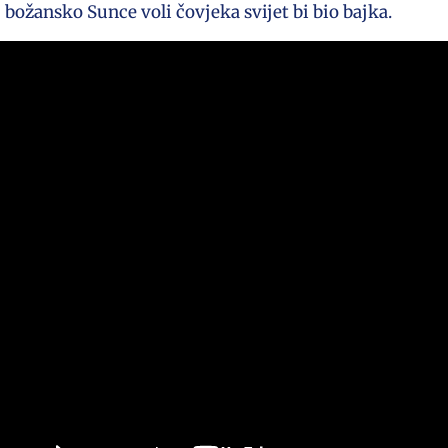
božansko Sunce voli čovjeka svijet bi bio bajka.