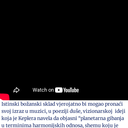
Istinski božanski sklad vjerojatno bi mogao pronaći
svoj izraz u muzici, u poeziji duše, vizionarskoj ideji
koja je Keplera navela da objasni “planetarna gibanja
u terminima harmonijskih odnosa, shemu koju je