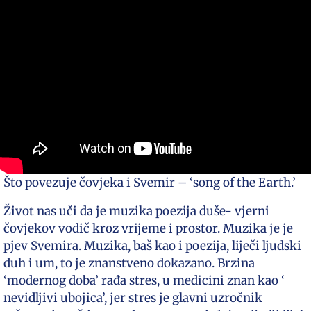
Što povezuje čovjeka i Svemir – ‘song of the Earth.’
Život nas uči da je muzika poezija duše- vjerni
čovjekov vodič kroz vrijeme i prostor. Muzika je je
pjev Svemira. Muzika, baš kao i poezija, liječi ljudski
duh i um, to je znanstveno dokazano. Brzina
‘modernog doba’ rađa stres, u medicini znan kao ‘
nevidljivi ubojica’, jer stres je glavni uzročnik