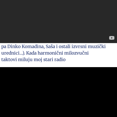
pa Dinko Komadina, Saša i ostali izvrsni muzički
urednici…). Kada harmonični milozvučni
taktovi miluju moj stari radio