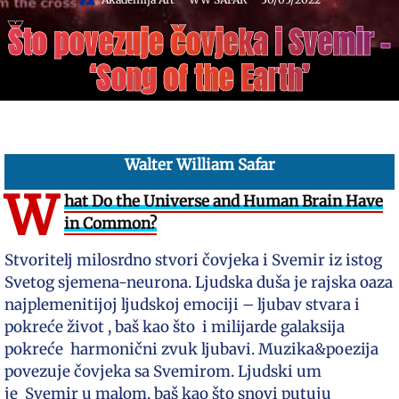
Što povezuje čovjeka i Svemir –
‘Song of the Earth’
Walter William Safar
W
hat Do the Universe and Human Brain Have
in Common?
Stvoritelj milosrdno stvori čovjeka i Svemir iz istog
Svetog sjemena-neurona. Ljudska duša je rajska oaza
najplemenitijoj ljudskoj emociji – ljubav stvara i
pokreće život , baš kao što i milijarde galaksija
pokreće harmonični zvuk ljubavi. Muzika&poezija
povezuje čovjeka sa Svemirom. Ljudski um
je Svemir u malom, baš kao što snovi putuju