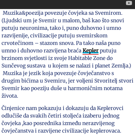
Muzika&poezija povezuje čovjeka sa Svemirom.
(Ljudski um je Svemir u malom, baš kao što snovi
putuju neuronima, tako i, puno duhovno i umno
razvijenije, civilizacije putuju svemirskom
crvotečinom – stazom snova. Pa tako naša puno
umno i duhovno razvijena braća
Kepler
putuju
brzinom svjetlosti iz svoje Habitable Zone do
Sunčevog sustava u kojem se nalazi i planet Zemlja.)
Muzika je jezik koja povezuje čovječanstvo s
drugim bićima u Svemiru, jer voljeni Stvoritelj stvori
Svemir kao poeziju duše u harmoničnim notama
života.
Činjenice nam pokazuju i dokazuju da Keplerovci
odlučiše da svakih četiri stoljeća izaberu jednog
čovjeka ,kao posrednika između nerazvijenog
čovječanstva i razvijene civilizacije keplerovaca.