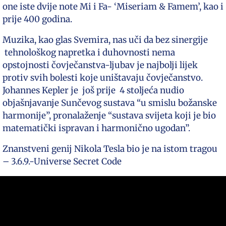
one iste dvije note Mi i Fa- ‘Miseriam & Famem’, kao i
prije 400 godina.
Muzika, kao glas Svemira, nas uči da bez sinergije
tehnološkog napretka i duhovnosti nema
opstojnosti čovječanstva-ljubav je najbolji lijek
protiv svih bolesti koje uništavaju čovječanstvo.
Johannes Kepler je još prije 4 stoljeća nudio
objašnjavanje Sunčevog sustava “u smislu božanske
harmonije”, pronalaženje “sustava svijeta koji je bio
matematički ispravan i harmonično ugodan”.
Znanstveni genij Nikola Tesla bio je na istom tragou
– 3.6.9.-Universe Secret Code