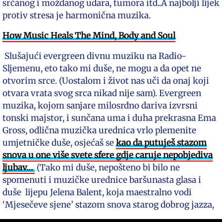
srčanog i moždanog udara, tumora itd..A najbolji lijek
protiv stresa je harmonična muzika.
How Music Heals The Mind, Body and Soul
Slušajući evergreen divnu muziku na Radio-
Sljemenu, eto tako mi duše, ne mogu a da opet ne
otvorim srce. (Uostalom i život nas uči da onaj koji
otvara vrata svog srca nikad nije sam). Evergreen
muzika, kojom sanjare milosrdno dariva izvrsni
tonski majstor, i sunčana uma i duha prekrasna Ema
Gross, odlična muzička urednica vrlo plemenite
umjetničke duše, osjećaš se
kao da putuješ stazom
snova u one više svete sfere gdje caruje nepobjediva
ljubav…
(Tako mi duše, nepošteno bi bilo ne
spomenuti i muzičke urednice baršunasta glasa i
duše lijepu Jelena Balent, koja maestralno vodi
‘Mjesečeve sjene’ stazom snova starog dobrog jazza,