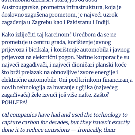
Austrougarske, prometna infrastruktura, koja je
doslovno zagušena prometom, je najveći uzrok
zagađenja u Zagrebu kao i Pakistanu i Indiji.
Kako izliječiti taj karcinom? Uredbom da se ne
prometuje u centru grada, korištenje javnog
prijevoza i bicikala, i korištenje automobila i javnog
prijevoza na električni pogon. Naftne korporacije su
najveći zagađivači, i najveći dioničari planski koče
što brži prelazak na obnovljive izvore energije i
električne automobile. Oni pod krinkom financiranja
novih tehnologija za hvatanje ugljika (najvećeg
zagađivača) žele izvući još više nafte. Zašto?
POHLEPA!
Oil companies have had and used the technology to
capture carbon for decades, but they haven’t exactly
done it to reduce emissions — ironically, their