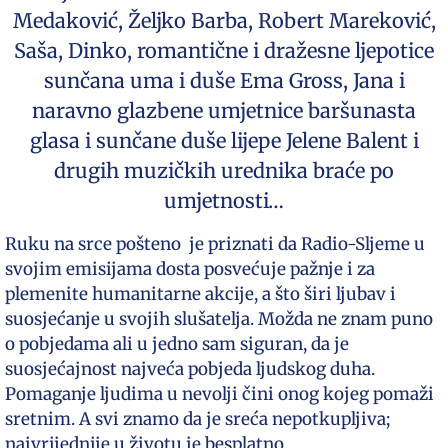
Medaković, Željko Barba, Robert Mareković,
Saša, Dinko, romantične i dražesne ljepotice
sunčana uma i duše Ema Gross, Jana i
naravno glazbene umjetnice baršunasta
glasa i sunčane duše lijepe Jelene Balent i
drugih muzičkih urednika braće po
umjetnosti…
Ruku na srce pošteno je priznati da Radio-Sljeme u
svojim emisijama dosta posvećuje pažnje i za
plemenite humanitarne akcije, a što širi ljubav i
suosjećanje u svojih slušatelja. Možda ne znam puno
o pobjedama ali u jedno sam siguran, da je
suosjećajnost najveća pobjeda ljudskog duha.
Pomaganje ljudima u nevolji čini onog kojeg pomaži
sretnim. A svi znamo da je sreća nepotkupljiva;
najvrijednije u životu je besplatno.