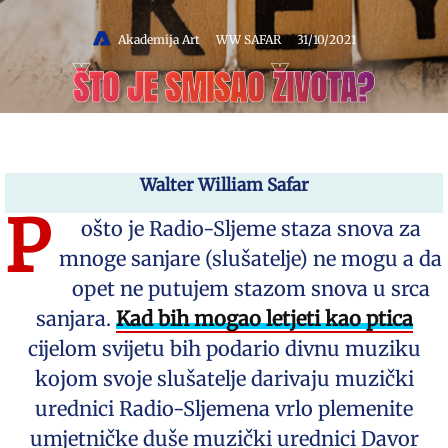
Akademija Art
WW SAFAR
31/10/2021
ŠTO JE SMISAO ŽIVOTA?
Walter William Safar
P
ošto je Radio-Sljeme staza snova za
mnoge sanjare (slušatelje) ne mogu a da
opet ne putujem stazom snova u srca
sanjara.
Kad bih mogao letjeti kao ptica
cijelom svijetu bih podario divnu muziku
kojom svoje slušatelje darivaju muzički
urednici Radio-Sljemena vrlo plemenite
umjetničke duše muzički urednici Davor