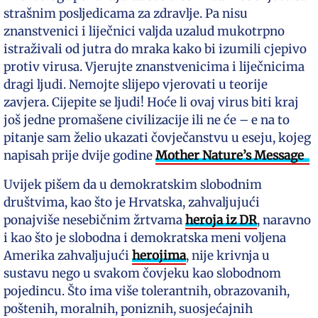
strašnim posljedicama za zdravlje. Pa nisu
znanstvenici i liječnici valjda uzalud mukotrpno
istraživali od jutra do mraka kako bi izumili cjepivo
protiv virusa. Vjerujte znanstvenicima i liječnicima
dragi ljudi. Nemojte slijepo vjerovati u teorije
zavjera. Cijepite se ljudi! Hoće li ovaj virus biti kraj
još jedne promašene civilizacije ili ne će – e na to
pitanje sam želio ukazati čovječanstvu u eseju, kojeg
napisah prije dvije godine
Mother Nature’s Message
Uvijek pišem da u demokratskim slobodnim
društvima, kao što je Hrvatska, zahvaljujući
ponajviše nesebičnim žrtvama
heroja iz DR
, naravno
i kao što je slobodna i demokratska meni voljena
Amerika zahvaljujući
herojima
, nije krivnja u
sustavu nego u svakom čovjeku kao slobodnom
pojedincu. Što ima više tolerantnih, obrazovanih,
poštenih, moralnih, poniznih, suosjećajnih