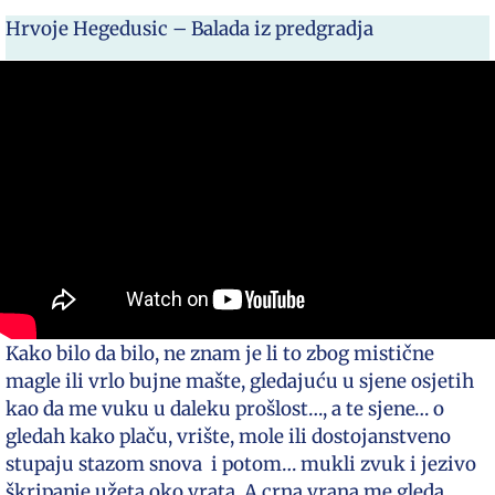
Hrvoje Hegedusic – Balada iz predgradja
Kako bilo da bilo, ne znam je li to zbog mistične
magle ili vrlo bujne mašte, gledajuću u sjene osjetih
kao da me vuku u daleku prošlost…, a te sjene… o
gledah kako plaču, vrište, mole ili dostojanstveno
stupaju stazom snova i potom… mukli zvuk i jezivo
škripanje užeta oko vrata. A crna vrana me gleda