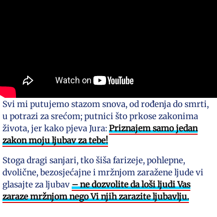
Svi mi putujemo stazom snova, od rođenja do smrti,
u potrazi za srećom; putnici što prkose zakonima
života, jer kako pjeva Jura:
Priznajem samo jedan
zakon moju ljubav za tebe!
Stoga dragi sanjari, tko šiša farizeje, pohlepne,
dvolične, bezosjećajne i mržnjom zaražene ljude vi
glasajte za ljubav
– ne dozvolite da loši ljudi Vas
zaraze mržnjom nego Vi njih zarazite ljubavlju.