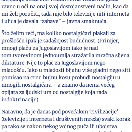
ravno u oči na onaj svoj dostojanstveni način, kao da
mi želi poručiti, tada nije bilo televizije niti interneta
i ulica je davala “zabave” – javna smaknuća.
Što želim reći, ma koliko nostalgičari plakali za
prošlošću ipak je sadašnjost budućnost. (Primjer,
mnogi plaču za Jugoslavijom iako je nad
tom tvorevinom jednoumlja stražarila mračna sijena
diktature. Nije to plač za Jugoslavijom nego
mladošću. Iako u mladosti bijahu više gladni nego siti
pomisao na crnu bujnu kosu probudi nostalgiju u
mnogih nostalgičara – a znamo da nema većeg
opijata za ljudski um od nostalgije koja rađa
indoktrinaciju).
Naravno, da je danas pod povećalom ‘civilizacije’
(televizije i interneta i društvenih mreža) svaki korak
pa tako se nakon nekog vojnog puča ili ubojstva