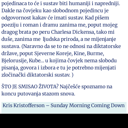
pojedinaca to će i sustav biti humaniji i napredniji.
Dakle na čovjeku kao slobodnom pojedincu je
odgovornost kakav će imati sustav. Kad pišem
poeziju i roman i dramu zanima me, poput mojeg
dragog brata po peru Charlesa Dickensa, tako mi
duše, zanima me ljudska priroda, a ne mijenjanje
sustava. (Naravno da se to ne odnosi na diktatorske
države, poput Sjeverne Koreje, Kine, Burme,
Bjelorusije, Kube… u kojima čovjek nema slobodu
pisanja, govora i izbora e tu je potrebno mijenjati
zločinački diktatorski sustav. )
ŠTO JE SMISAO ŽIVOTA? Najčešće spoznamo na
koncu putovanja stazom snova.
Kris Kristofferson – Sunday Morning Coming Down