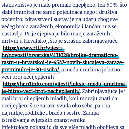
stanovništvo je malo premalo cijepljeno, tek 50%, što
slabi imunitet ne samo pojedinaca nego i društva
općenito; zdravstveni sustav je na udaru zbog sve
većeg broja zaraženih, ekonomija i lančani niz se
nastavlja. Prije cjepiva je bilo manje zaraženih i
mrtvih u Hrvatskoj, što je strašno zabrinjavajuće –
https://www.rtl.hr/vijesti-
hr/novosti/hrvatska/4131028/brojke-dramaticno-
rastu-u-hrvatskoj-je-4547-novih-slucajeva-zaraze-
preminulo-je-30-osoba/
, a među umrlima je bitno
veći broj necijepljenih –
https://hr.n1info.com/vijesti/luksic-medu-umrlima-
je-bitno-veci-broj-necijepljenih/
. Zabrinjavajuće je i
mali broj cijepljenih mladih, koji moraju znati da
necijepljeni šire zarazu svuda oko sebe, pa i na
najmilije, roditelje i braću i sestre. Zadnja
istraživanja svjetskih znanstvenika
infektologa pokazuju da sve više mladih obolijeva sa