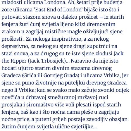
mladosti ulicama Londona. Ah, šetati prije buđenja
zore ulicama ‘East End of London’ bijaše isto što i
putovati stazom snova u daleku prošlost – iz starih
fenjera žuti čunj svijetla lijeno klizi dremovnim
zrakom u zagrljaj mistične magle oživljujući sjene
prošlosti.. Za nekoga inspirativno, a za nekog
depresivno, za nekog su sjene dragi suputnici na
stazi snova, a za drugog su te iste sjene zlodusi Jack
the Ripper (Jack Trbosijek)… Naravno da nije isto
hodati ujutro starim divnim stazama drevnog
Gradeca (Griča ili Gornjeg Grada) i ulicama Vrbika, jer
sjene su puno životnije na puteljku drevnog Gradeca
nego li Vrbika; kad se svako malo začuje zvonki odjek
novčića u drhtavoj smežuranoj mršavoj ruci
prosjaka i siromaštvo više voli plesati ispod starih
fenjera, baš kao i što noćna dama pleše u zagrljaju
noćne ptice, a puteni grijeh postaje zavodljiv obasjan
žutim čunjem svijetla ulične svjetiljke…