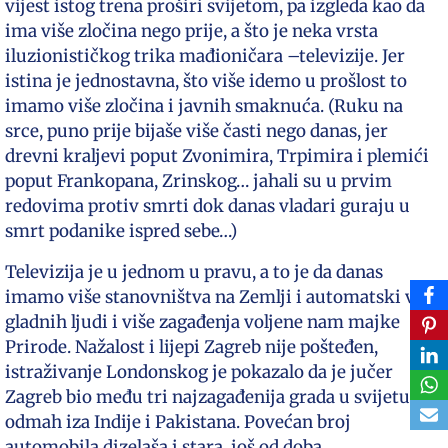
vijest istog trena proširi svijetom, pa izgleda kao da
ima više zločina nego prije, a što je neka vrsta
iluzionističkog trika mađioničara –televizije. Jer
istina je jednostavna, što više idemo u prošlost to
imamo više zločina i javnih smaknuća. (Ruku na
srce, puno prije bijaše više časti nego danas, jer
drevni kraljevi poput Zvonimira, Trpimira i plemići
poput Frankopana, Zrinskog… jahali su u prvim
redovima protiv smrti dok danas vladari guraju u
smrt podanike ispred sebe…)
Televizija je u jednom u pravu, a to je da danas
imamo više stanovništva na Zemlji i automatski više
gladnih ljudi i više zagađenja voljene nam majke
Prirode. Nažalost i lijepi Zagreb nije pošteđen,
istraživanje Londonskog je pokazalo da je jučer
Zagreb bio među tri najzagađenija grada u svijetu,
odmah iza Indije i Pakistana. Povećan broj
automobila dizelaša i stara, još od doba